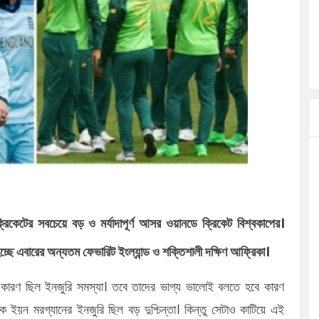
লগেটসহ
্রা, আসছেন
 এসএমসি
াহক সমাবেশ,
িক
ের আঁধারে
বাসায়
িকেটের সবচেয়ে বড় ও মর্যাদাপূর্ণ আসর ওয়ানডে ক্রিকেট বিশ্বকাপের।
চ্ছে এবারের অন্যতম ফেভারিট ইংল্যান্ড ও শক্তিশালী দক্ষিণ আফ্রিকা।
তার কারণ ছিল ইনজুরি সমস্যা। তবে তাদের ভাগ্য ভালোই বলতে হবে কারণ
ইয়ন মরগ্যানের ইনজুরি ছিল বড় দুশ্চিন্তা। কিন্তু সেটাও কাটিয়ে এই