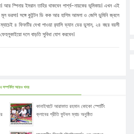
। আর স্পিনার ইমরান তাহির থাকবেন পার্শ্ব-নায়কের ভূমিকায়। এখন এই
 মূল ভরসা। সঙ্গে কুইন্টন ডি কক আর হাশিম আমলা ও জেপি ডুমিনি জ্বলে
৮ ম্যাচেই ৪ ফিফটির দেখা পাওয়া র‍্যাসি ভ্যান ডের ডুসান, ২৪ বছর বয়সী
লে ফেহলুকাইয়ো দলে বাড়তি সুবিধা যোগ করবেন।
এ সম্পর্কিত আরও খবর
কানাইঘাটে আরাফাত রহমান কোকো স্পোর্টিং
রে
ক্লাবের প্রীতি ফুটবল ম্যাচ অনুষ্ঠিত