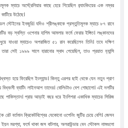
িমূলক ম্যাচে অস্ট্রেলিয়ার কাছে হেরে গিয়েছিল র‍্যাংকিংয়ের এক নম্বর
 কাটিয়ে উঠেছে।
ডেল স্টেইনের ইনজুরি। যদিও শ্রীলঙ্কাকে প্রস্তুতিমূলক ম্যাচে ৮৭ রানে
দলটির বড় স্বস্তি ওপেনার হাশিম আমলার ফর্মে ফেরার ইঙ্গিত। লঙ্কানদের
তে ধুয়ে যাওয়া ম্যাচেও অপরাজিত ৫১ রান করেছিলেন তিনি। তবে দক্ষিণ
ারা সেই ১৯৯৯ সালে হারানোর স্বাদ পেয়েছিল, তাও প্রয়াত হ্যান্সি
বিধ্বস্ত হয়ে ফিরেছিল ইংল্যান্ড। কিন্তু এরপর ছাই থেকে যেন নতুন প্রাণ
 বিধ্বংসী ব্যাটিং লাইনআপ তাদের। বোলিংটাও বেশ গোছালো। এই দলটির
ে পাকিস্তান। প্রায় আড়াই বছর ধরে ইংলিশরা একাধিক ম্যাচের সিরিজ
ইক রেট বর্তমান ক্রিকেটবিশ্বের যেকোনো ওপেনিং জুটির চেয়ে বেশি। জেসন
ইয়ন মরগ্যা, ফর্মে থাকা জস বাটলার, অলরাউন্ডার বেন স্টোকস নামগুলো