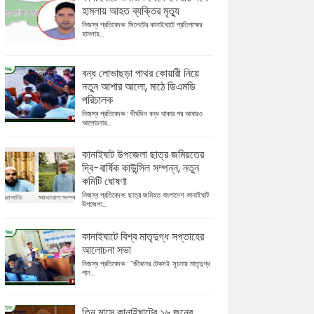
হামলায় আহত ব্যক্তির মৃত্যু
নিজস্ব প্রতিবেদক: সিলেটের কানাইঘাটে প্রতিপক্ষের
হামলায়...
বন্ধ লোভাছড়া পাথর কোয়ারী নিয়ে
নতুন আশার আলো, মাঠে ডিএমডি
পরিচালক
নিজস্ব প্রতিবেদক : দীর্ঘদিন বন্ধ থাকার পর আবারও
আলোচনার...
কানাইঘাট উপজেলা ছাত্র জমিয়তের
দ্বি-বার্ষিক কাউন্সিল সম্পন্ন, নতুন
কমিটি ঘোষণা
নিজস্ব প্রতিবেদক: ছাত্র জমিয়ত বাংলাদেশ কানাইঘাট
উপজেলা...
কানাইঘাটে বিশ্ব মাতৃদুগ্ধ সপ্তাহের
আলোচনা সভা
নিজস্ব প্রতিবেদক : “জীবনের টেকসই সূচনায় মাতৃদুগ্ধ
পান...
তিন মাসে কানাইঘাটের ১৬ জনের