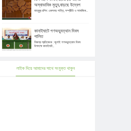
অস্বাভাবিক মৃত্যু,বাড়ছে উদ্বেগ
মাহবুবুর রশিদ: একসময় শান্তি, সম্প্রীতি ও সামাজিক...
কানাইঘাটে গণঅভ্যুত্থান দিবস
পালিত
নিজস্ব প্রতিবেদক : জুলাই গণঅভ্যুত্থান দিবস
উপলক্ষে কানাইঘাট...
লাইক দিয়ে আমাদের সাথে সংযুক্ত থাকুন