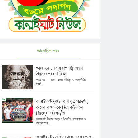
আলোচিত খবর
আজ ২২ শে শ্রাবণ- রবীন্দ্রনাথ
ঠাকুরের প্রয়াণ দিবস
আজ বাইশে শ্রাবণ। বাংলা সাহিত্য ও কাব্যগীতির
শ্রেষ্ঠ...
কানাইঘাটে যুবদলের শক্তি প্রদর্শন,
তারেক রহমানকে নিয়ে কটূক্তির
বিরুদ্ধে বি/ক্ষো/ভ
কানাইঘাট নিউজ ডেস্ক : বিএনপির চেয়ারম্যান ও
বাংলাদেশের...
কানাইঘাটে মসজিদ থেকে ফেরার পথে