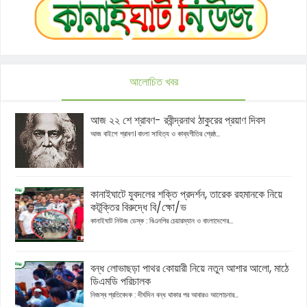
আলোচিত খবর
আজ ২২ শে শ্রাবণ- রবীন্দ্রনাথ ঠাকুরের প্রয়াণ দিবস
আজ বাইশে শ্রাবণ। বাংলা সাহিত্য ও কাব্যগীতির শ্রেষ্ঠ...
কানাইঘাটে যুবদলের শক্তি প্রদর্শন, তারেক রহমানকে নিয়ে
কটূক্তির বিরুদ্ধে বি/ক্ষো/ভ
কানাইঘাট নিউজ ডেস্ক : বিএনপির চেয়ারম্যান ও বাংলাদেশের...
বন্ধ লোভাছড়া পাথর কোয়ারী নিয়ে নতুন আশার আলো, মাঠে
ডিএমডি পরিচালক
নিজস্ব প্রতিবেদক : দীর্ঘদিন বন্ধ থাকার পর আবারও আলোচনার...