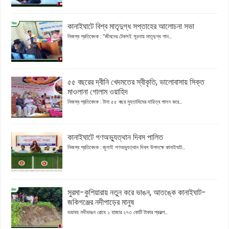
কানাইঘাটে বিশ্ব মাতৃদুগ্ধ সপ্তাহের আলোচনা সভা
নিজস্ব প্রতিবেদক : “জীবনের টেকসই সূচনায় মাতৃদুগ্ধ পান...
৫৫ বছরের দ্বীনি খেদমতের স্বীকৃতি, ভালোবাসায় সিক্ত
মাওলানা গোলাম ওয়াহিদ
নিজস্ব প্রতিবেদক : টানা ৫৫ বছর মুহতামিমের দায়িত্ব পালন করে...
কানাইঘাটে গণঅভ্যুত্থান দিবস পালিত
নিজস্ব প্রতিবেদক : জুলাই গণঅভ্যুত্থান দিবস উপলক্ষে কানাইঘাট...
সুরমা-কুশিয়ারায় নতুন করে ভাঙন, আতঙ্কে কানাইঘাট-
জকিগঞ্জের নদীপাড়ের মানুষ
ভয়াবহ নদীভাঙন রোধে ১ হাজার ২৭৩ কোটি টাকার প্রকল্প...