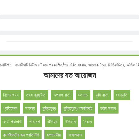
ানাইঘাট নিউজ ডটকমে প্রকাশিত/প্রচারিত সংবাদ, আলোকচিত্র, ভিডিওচিত্র, অডিও বিনা অনুমতি
আমাদের যত আয়োজন
বিশেষ খবর
তথ্য প্রযুক্তি
অপরাধ বার্তা
মতামত
কৃষি বার্তা
সংস্কৃতি
প্রতিবেদন
সাফল্য
মুক্তিযুদ্ধ
মুক্তিযুদ্ধে কানাইঘাট
ফটো সংবাদ
ফটো গ্যালারী
পরিবেশ
ঐতিহ্য
ইতিহাস
নিবন্ধ
কানাইঘাটের জন প্রতিনিধি
সম্পাদকীয়
সাক্ষাৎকার