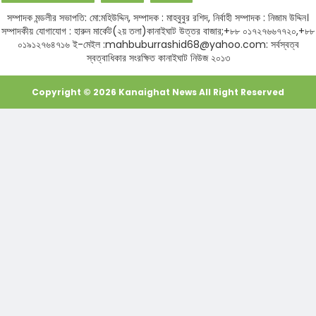
সম্পাদক মন্ডলীর সভাপতি: মো:মহিউদ্দিন, সম্পাদক : মাহবুবুর রশিদ, নির্বাহী সম্পাদক : নিজাম উদ্দিন।
সম্পাদকীয় যোগাযোগ : হারুন মার্কেট(২য় তলা)কানাইঘাট উত্তর বাজার;+৮৮ ০১৭২৭৬৬৭৭২০,+৮৮
০১৯১২৭৬৪৭১৬ ই-মেইল :mahbuburrashid68@yahoo.com: সর্বস্বত্ব
স্বত্বাধিকার সংরক্ষিত কানাইঘাট নিউজ ২০১৩
Copyright ©
2026
Kanaighat News
All Right Reserved