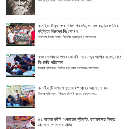
আজ বাইশে শ্রাবণ। বাংলা সাহিত্য ও কাব্যগীতির শ্রেষ্ঠ...
কানাইঘাটে যুবদলের শক্তি প্রদর্শন, তারেক রহমানকে নিয়ে
কটূক্তির বিরুদ্ধে বি/ক্ষো/ভ
কানাইঘাট নিউজ ডেস্ক : বিএনপির চেয়ারম্যান ও বাংলাদেশের...
বন্ধ লোভাছড়া পাথর কোয়ারী নিয়ে নতুন আশার আলো, মাঠে
ডিএমডি পরিচালক
নিজস্ব প্রতিবেদক : দীর্ঘদিন বন্ধ থাকার পর আবারও আলোচনার...
কানাইঘাটে বিশ্ব মাতৃদুগ্ধ সপ্তাহের আলোচনা সভা
নিজস্ব প্রতিবেদক : “জীবনের টেকসই সূচনায় মাতৃদুগ্ধ পান...
৫৫ বছরের দ্বীনি খেদমতের স্বীকৃতি, ভালোবাসায় সিক্ত
মাওলানা গোলাম ওয়াহিদ