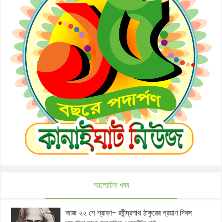
আলোচিত খবর
আজ ২২ শে শ্রাবণ- রবীন্দ্রনাথ ঠাকুরের প্রয়াণ দিবস