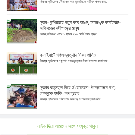
নিজস্ব প্রতিবেদক : টানা ৫৫ বছর মুহতামিমের দায়িত্ব পালন করে...
সুরমা-কুশিয়ারায় নতুন করে ভাঙন, আতঙ্কে কানাইঘাট-
জকিগঞ্জের নদীপাড়ের মানুষ
ভয়াবহ নদীভাঙন রোধে ১ হাজার ২৭৩ কোটি টাকার প্রকল্প...
কানাইঘাটে গণঅভ্যুত্থান দিবস পালিত
নিজস্ব প্রতিবেদক : জুলাই গণঅভ্যুত্থান দিবস উপলক্ষে কানাইঘাট...
সুরমার বালুমহাল নিয়ে উ'ত্তেজনা! উত্তোলনে বাধা,
ফেসবুকে হুমকি-অপপ্রচার
নিজস্ব প্রতিবেদক : সিলেটের জকিগঞ্জ উপজেলার সুরমা নদীর...
লাইক দিয়ে আমাদের সাথে সংযুক্ত থাকুন