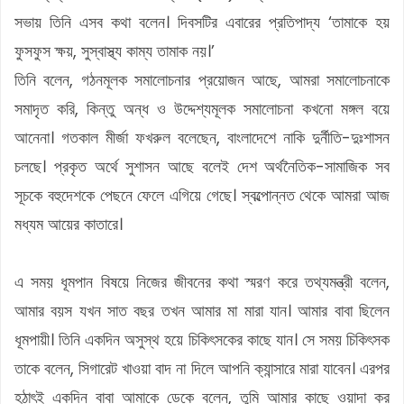
সভায় তিনি এসব কথা বলেন। দিবসটির এবারের প্রতিপাদ্য ‘তামাকে হয়
ফুসফুস ক্ষয়, সুস্বাস্থ্য কাম্য তামাক নয়।’
তিনি বলেন, গঠনমূলক সমালোচনার প্রয়োজন আছে, আমরা সমালোচনাকে
সমাদৃত করি, কিন্তু অন্ধ ও উদ্দেশ্যমূলক সমালোচনা কখনো মঙ্গল বয়ে
আনেনা। গতকাল মীর্জা ফখরুল বলেছেন, বাংলাদেশে নাকি দুর্নীতি-দুঃশাসন
চলছে। প্রকৃত অর্থে সুশাসন আছে বলেই দেশ অর্থনৈতিক-সামাজিক সব
সূচকে বহুদেশকে পেছনে ফেলে এগিয়ে গেছে। স্বল্পোন্নত থেকে আমরা আজ
মধ্যম আয়ের কাতারে।
এ সময় ধূমপান বিষয়ে নিজের জীবনের কথা স্মরণ করে তথ্যমন্ত্রী বলেন,
আমার বয়স যখন সাত বছর তখন আমার মা মারা যান। আমার বাবা ছিলেন
ধূমপায়ী। তিনি একদিন অসুস্থ হয়ে চিকিৎসকের কাছে যান। সে সময় চিকিৎসক
তাকে বলেন, সিগারেট খাওয়া বাদ না দিলে আপনি ক্যান্সারে মারা যাবেন। এরপর
হঠাৎই একদিন বাবা আমাকে ডেকে বলেন, তুমি আমার কাছে ওয়াদা কর