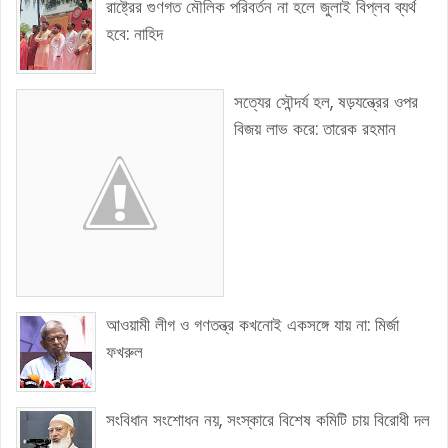
রাষ্ট্রের গুণগত মৌলিক পরিবর্তন না হলে জুলাই বিপ্লব ব্যর্থ
হবে: নাহিদ
সত্যের সৌন্দর্য হল, ষড়যন্ত্রের ওপর
বিজয় লাভ করে: তারেক রহমান
আওয়ামী লীগ ও গণতন্ত্র কখনোই একসঙ্গে যায় না: মির্জা
ফখরুল
সংবিধান সংশোধন নয়, সংস্কারে বিশেষ কমিটি চায় বিরোধী দল