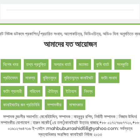
 প্রকাশিত/প্রচারিত সংবাদ, আলোকচিত্র, ভিডিওচিত্র, অডিও বিনা অনুমতিতে ব্যবহার করা বেআ
আমাদের যত আয়োজন
বিশেষ খবর
তথ্য প্রযুক্তি
অপরাধ বার্তা
মতামত
কৃষি বার্তা
সংস্কৃতি
প্রতিবেদন
সাফল্য
মুক্তিযুদ্ধ
মুক্তিযুদ্ধে কানাইঘাট
ফটো সংবাদ
ফটো গ্যালারী
পরিবেশ
ঐতিহ্য
ইতিহাস
নিবন্ধ
কানাইঘাটের জন প্রতিনিধি
সম্পাদকীয়
সাক্ষাৎকার
সম্পাদক মন্ডলীর সভাপতি: মো:মহিউদ্দিন, সম্পাদক : মাহবুবুর রশিদ, নির্বাহী সম্পাদক : নিজাম উদ্দিন।
সম্পাদকীয় যোগাযোগ : হারুন মার্কেট(২য় তলা)কানাইঘাট উত্তর বাজার;+৮৮ ০১৭২৭৬৬৭৭২০,+৮৮
০১৯১২৭৬৪৭১৬ ই-মেইল :mahbuburrashid68@yahoo.com: সর্বস্বত্ব
স্বত্বাধিকার সংরক্ষিত কানাইঘাট নিউজ ২০১৩