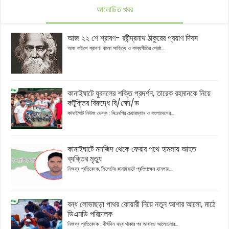
আলোচিত খবর
আজ ২২ শে শ্রাবণ- রবীন্দ্রনাথ ঠাকুরের প্রয়াণ দিবস
আজ বাইশে শ্রাবণ। বাংলা সাহিত্য ও কাব্যগীতির শ্রেষ্ঠ...
কানাইঘাটে যুবদলের শক্তি প্রদর্শন, তারেক রহমানকে নিয়ে
কটূক্তির বিরুদ্ধে বি/ক্ষো/ভ
কানাইঘাট নিউজ ডেস্ক : বিএনপির চেয়ারম্যান ও বাংলাদেশের...
কানাইঘাটে মসজিদ থেকে ফেরার পথে হামলায় আহত
ব্যক্তির মৃত্যু
নিজস্ব প্রতিবেদক: সিলেটের কানাইঘাটে প্রতিপক্ষের হামলায়...
বন্ধ লোভাছড়া পাথর কোয়ারী নিয়ে নতুন আশার আলো, মাঠে
ডিএমডি পরিচালক
নিজস্ব প্রতিবেদক : দীর্ঘদিন বন্ধ থাকার পর আবারও আলোচনার...