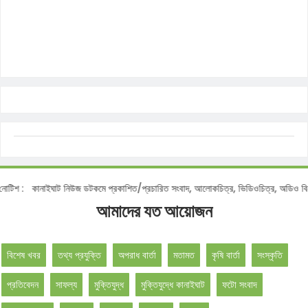
িশ :
কানাইঘাট নিউজ ডটকমে প্রকাশিত/প্রচারিত সংবাদ, আলোকচিত্র, ভিডিওচিত্র, অডিও বিনা অন
আমাদের যত আয়োজন
বিশেষ খবর
তথ্য প্রযুক্তি
অপরাধ বার্তা
মতামত
কৃষি বার্তা
সংস্কৃতি
প্রতিবেদন
সাফল্য
মুক্তিযুদ্ধ
মুক্তিযুদ্ধে কানাইঘাট
ফটো সংবাদ