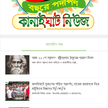
আলোচিত খবর
আজ ২২ শে শ্রাবণ- রবীন্দ্রনাথ ঠাকুরের প্রয়াণ দিবস
আজ বাইশে শ্রাবণ। বাংলা সাহিত্য ও কাব্যগীতির শ্রেষ্ঠ...
কানাইঘাটে যুবদলের শক্তি প্রদর্শন, তারেক রহমানকে নিয়ে
কটূক্তির বিরুদ্ধে বি/ক্ষো/ভ
কানাইঘাট নিউজ ডেস্ক : বিএনপির চেয়ারম্যান ও বাংলাদেশের...