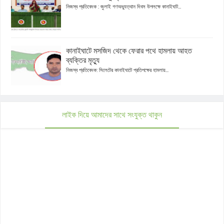
নিজস্ব প্রতিবেদক : জুলাই গণঅভ্যুত্থান দিবস উপলক্ষে কানাইঘাট...
কানাইঘাটে মসজিদ থেকে ফেরার পথে হামলায় আহত
ব্যক্তির মৃত্যু
নিজস্ব প্রতিবেদক: সিলেটের কানাইঘাটে প্রতিপক্ষের হামলায়...
লাইক দিয়ে আমাদের সাথে সংযুক্ত থাকুন