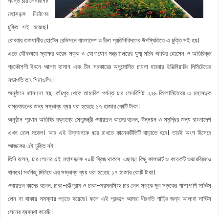
পর্যন্ত চার লেনবিশিষ্ট
মহাসড়ক নির্মাণের
চুক্তি সই হয়েছে।
রোববার রাজধানীর হোটেল রেডিসনে বাংলাদেশ ও চীনা প্রতিনিধিদলের উপস্থিতিতে এ চুক্তি সই হয়।
এতে যৌথভাবে স্বাক্ষর করেন সড়ক ও যোগাযোগ মন্ত্রণালয়ের যুগ্ম সচিব জাকির হোসেন ও অতিরিক্ত
প্রকৌশলী ইবনে আলম হাসান এবং চীন সরকারের অনুমোদিত চায়না হারবার ইঞ্জিনিয়ারিং লিমিটেডের
সভাপতি তাং শিয়াওলিং।
অনুষ্ঠানে জানানো হয়, কাঁচপুর থেকে তামাবিল পর্যন্ত চার লেনবিশিষ্ট ২২৬ কিলোমিটারের এ মহাসড়ক
বাস্তবায়নের জন্য সম্ভাব্য ব্যয় ধরা হয়েছে ১৭ হাজার কোটি টাকা।
অনুষ্ঠান প্রধান অতিথির বক্তব্যে সেতুমন্ত্রী ওবায়দুল কাদের বলেন, উন্নয়ন ও সমৃদ্ধির জন্য বাংলাদেশ
এখন রোল মডেল। আর এই উন্নয়নকে ধরে রাখতে কানেকটিভিটি বাড়াতে হবে। তারই অংশ হিসেবে
আজকের এই চুক্তি সই।
তিনি বলেন, চার লেনের এই মহাসড়কে ৭০টি ব্রিজ থাকবে। এছাড়া কিছু কালভার্ট ও কয়েকটি ওভারব্রিজও
থাকবে। সবকিছু মিলিয়ে এর সম্ভাব্য ব্যয় ধরা হঢেছে ১৭ হাজার কোটি টাকা।
ওবায়দুল কাদের বলেন, ঢাকা-চট্টগ্রাম ও ঢাকা-ময়মনসিংহ চার লেন সড়কে মূল সড়কের পাশাপাশি সার্ভিস
লেন না থাকায় সমস্যায় পড়তে হয়েছে। ফলে এই প্রকল্পে আমরা ধীরগতি গাড়ির জন্য আলাদা সার্ভিস
লেনের ব্যবস্থা করেছি।