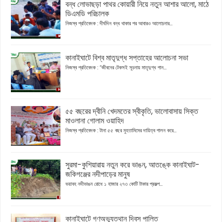
বন্ধ লোভাছড়া পাথর কোয়ারী নিয়ে নতুন আশার আলো, মাঠে
ডিএমডি পরিচালক
নিজস্ব প্রতিবেদক : দীর্ঘদিন বন্ধ থাকার পর আবারও আলোচনার...
কানাইঘাটে বিশ্ব মাতৃদুগ্ধ সপ্তাহের আলোচনা সভা
নিজস্ব প্রতিবেদক : “জীবনের টেকসই সূচনায় মাতৃদুগ্ধ পান...
৫৫ বছরের দ্বীনি খেদমতের স্বীকৃতি, ভালোবাসায় সিক্ত
মাওলানা গোলাম ওয়াহিদ
নিজস্ব প্রতিবেদক : টানা ৫৫ বছর মুহতামিমের দায়িত্ব পালন করে...
সুরমা-কুশিয়ারায় নতুন করে ভাঙন, আতঙ্কে কানাইঘাট-
জকিগঞ্জের নদীপাড়ের মানুষ
ভয়াবহ নদীভাঙন রোধে ১ হাজার ২৭৩ কোটি টাকার প্রকল্প...
কানাইঘাটে গণঅভ্যুত্থান দিবস পালিত