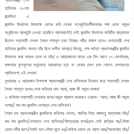
প্রধানমন্ত্রী শেখ
হাসিনার ৭০তম
জন্মদিন। এ
জন্মদিন উদযাপন উপলক্ষে দেশের কবি লেখক সংস্কৃতিকর্মীজনদের পক্ষ থেকে আনন্দ
অনুষ্ঠানের প্রস্তুতি নেওয়া হয়েছিল আগেভাগেই। সেই জন্মদিন উদযাপন কমিটির আহ্বায়ক
ছিলেন সব্যসাচী লেখক সৈয়দ শামসুল হক। নিজের শরীর খারাপ হলেও দেশনেত্রী শেখ
হাসিনার জন্মদিন পালনে তাঁর ছিল অসীম আগ্রহ। কিন্তু, শেষ পর্যন্ত প্রধানমন্ত্রীর জন্মদিন
উদযাপন করা সম্ভব হলো না তাঁর। এ আয়োজনের মাত্র এক দিন আগে ২৭ সেপ্টেম্বর,
মঙ্গলবার ফুসফুসের ক্যান্সারে আক্রান্ত হয়ে না ফেরার দেশে চলে গেলেন দেশবরেণ্য
প্রথিতযশা এই লেখক।
বুধবারের এ আয়োজন উপলক্ষে প্রধানমন্ত্রী শেখ হাসিনাকে নিবেদন করে সব্যসাচী লেখক
সৈয়দ শামসুল হকের লেখা কবিতার নাম ‘আহা, আজ কী আনন্দ অপার!’
এ কবিতায় সব্যসাচী লেখকের মনের আনন্দ প্রকাশ করেছেন এভাবে- ‘আহা, আজ কী আনন্দ
অপার/ শুভ শুভ জন্মদিন দেশরত্ন শেখ হাসিনার’।
সৈয়দ হক প্রধানমন্ত্রীর জন্মদিনের কবিতায় লেখেন, ‘জাতির পিতা বঙ্গবন্ধু স্বপ্নবাহু তাঁর/
শুভ শুভ জন্মদিন/দেশরত্ন শেখ হাসিনার/পঁচাত্তরের কলঙ্কিত সেই রাত্রির পর/নৌকা
ডোবে নদীর জলে/সবাই বলে নৌকা তুলে ধর/কেইবা তোলে কে আসে আর/স্বপ্নবাহু তাঁর/