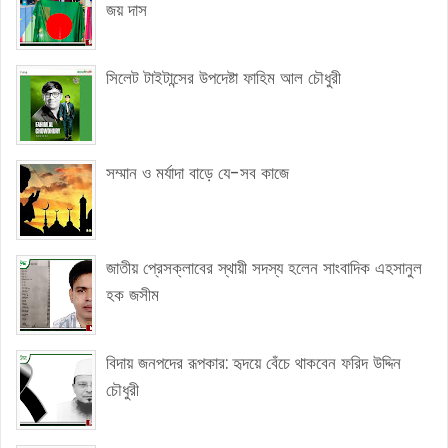
জয় দাস
সিলেট টাইটান্সের উপদেষ্টা ফাহিম আল চৌধুরী
সম্মান ও মর্যাদা বাড়ে যে-সব কাজে
জাতীয় প্রেসক্লাবের স্থায়ী সদস্য হলেন সাংবাদিক এহসানুল
হক জসীম
বিদায় জনপদের রূপকার: হৃদয়ে বেঁচে থাকবেন ফরিদ উদ্দিন
চৌধুরী