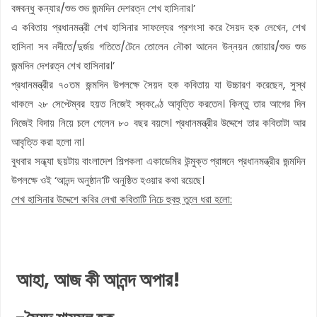
বঙ্গবন্ধু কন্যার/শুভ শুভ জন্মদিন দেশরত্ন শেখ হাসিনার।’
এ কবিতায় প্রধানমন্ত্রী শেখ হাসিনার সাফল্যের প্রশংসা করে সৈয়দ হক লেখেন, শেখ
হাসিনা সব নদীতে/দুর্জয় গতিতে/টেনে তোলেন নৌকা আনেন উন্নয়ন জোয়ার/শুভ শুভ
জন্মদিন দেশরত্ন শেখ হাসিনার।’
প্রধানমন্ত্রীর ৭০তম জন্মদিন উপলক্ষে সৈয়দ হক কবিতায় যা উচ্চারণ করেছেন, সুস্থ
থাকলে ২৮ সেপ্টেম্বর হয়ত নিজেই স্বকণ্ঠে আবৃত্তি করতেন। কিন্তু তার আগের দিন
নিজেই বিদায় নিয়ে চলে গেলেন ৮০ বছর বয়সে। প্রধানমন্ত্রীর উদ্দেশে তার কবিতাটা আর
আবৃত্তি করা হলো না।
বুধবার সন্ধ্যা ছয়টায় বাংলাদেশ শিল্পকলা একাডেমির উন্মুক্ত প্রাঙ্গনে প্রধানমন্ত্রীর জন্মদিন
উপলক্ষে ওই ‘আনন্দ অনুষ্ঠান’টি অনুষ্ঠিত হওয়ার কথা রয়েছে।
শেখ হাসিনার উদ্দেশে কবির লেখা কবিতাটি নিচে হুবহু তুলে ধরা হলো:
আহা, আজ কী আনন্দ অপার!