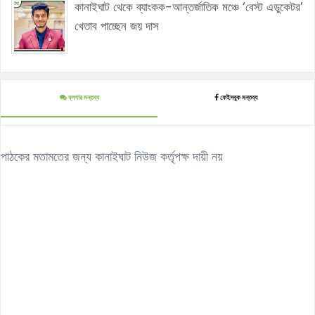
কানাইঘাট থেকে ব্যাংকক-আন্তর্জাতিক মঞ্চে ‘বেস্ট এডুকেটর’
খেতাব পাচ্ছেন জয় দাস
ব্লগার মন্তব্য
ফেইসবুক মন্তব্য
পাঠকের মতামতের জন্য কানাইঘাট নিউজ কর্তৃপক্ষ দায়ী নয়