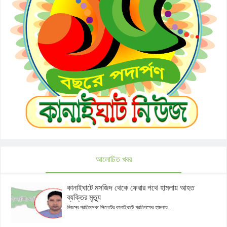
আলোচিত খবর
কানাইঘাটে মসজিদ থেকে ফেরার পথে হামলায় আহত
ব্যক্তির মৃত্যু
নিজস্ব প্রতিবেদক: সিলেটের কানাইঘাটে প্রতিপক্ষের হামলায়...