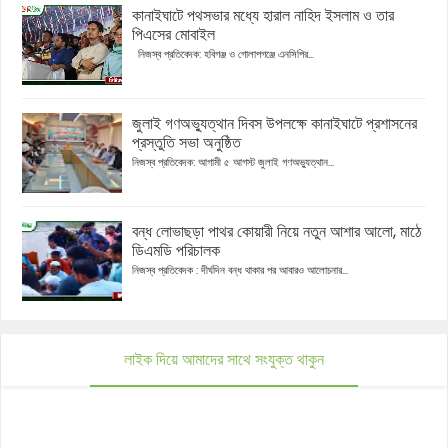
কানাইঘাটে পথসভার মধ্যে হারাল নাহিদ ইসলাম ও তার
পিএসের মোবাইল
নিজস্ব প্রতিবেদক: হবিগঞ্জ ও গোলাপগঞ্জে এনসিপির...
জুলাই গণঅভ্যুত্থান দিবস উপলক্ষে কানাইঘাটে প্রশাসনের
প্রস্তুতি সভা অনুষ্ঠিত
নিজস্ব প্রতিবেদক: আগামী ৫ আগস্ট জুলাই গণঅভ্যুত্থান...
বন্ধ লোভাছড়া পাথর কোয়ারী নিয়ে নতুন আশার আলো, মাঠে
ডিএমডি পরিচালক
নিজস্ব প্রতিবেদক : দীর্ঘদিন বন্ধ থাকার পর আবারও আলোচনার...
লাইক দিয়ে আমাদের সাথে সংযুক্ত থাকুন