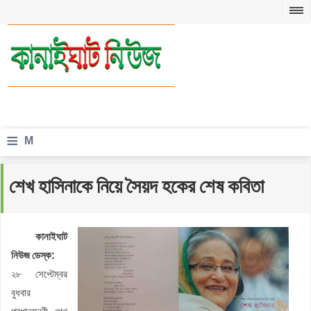
≡
M
e
শেখ হাসিনাকে নিয়ে সৈয়দ হকের শেষ কবিতা
n
u
কানাইঘাট
নিউজ ডেস্ক:
২৮ সেপ্টেম্বর
বুধবার