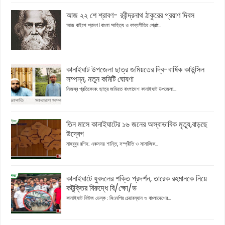
আজ ২২ শে শ্রাবণ- রবীন্দ্রনাথ ঠাকুরের প্রয়াণ দিবস
আজ বাইশে শ্রাবণ। বাংলা সাহিত্য ও কাব্যগীতির শ্রেষ্ঠ...
কানাইঘাট উপজেলা ছাত্র জমিয়তের দ্বি-বার্ষিক কাউন্সিল
সম্পন্ন, নতুন কমিটি ঘোষণা
নিজস্ব প্রতিবেদক: ছাত্র জমিয়ত বাংলাদেশ কানাইঘাট উপজেলা...
তিন মাসে কানাইঘাটের ১৬ জনের অস্বাভাবিক মৃত্যু,বাড়ছে
উদ্বেগ
মাহবুবুর রশিদ: একসময় শান্তি, সম্প্রীতি ও সামাজিক...
কানাইঘাটে যুবদলের শক্তি প্রদর্শন, তারেক রহমানকে নিয়ে
কটূক্তির বিরুদ্ধে বি/ক্ষো/ভ
কানাইঘাট নিউজ ডেস্ক : বিএনপির চেয়ারম্যান ও বাংলাদেশের...