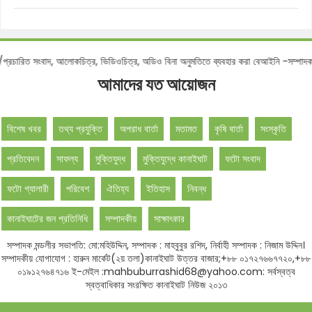
িত/প্রচারিত সংবাদ, আলোকচিত্র, ভিডিওচিত্র, অডিও বিনা অনুমতিতে ব্যবহার করা বেআইনি -সম্
আমাদের যত আয়োজন
বিশেষ খবর
তথ্য প্রযুক্তি
অপরাধ বার্তা
মতামত
কৃষি বার্তা
সংস্কৃতি
প্রতিবেদন
সাফল্য
মুক্তিযুদ্ধ
মুক্তিযুদ্ধে কানাইঘাট
ফটো সংবাদ
ফটো গ্যালারী
পরিবেশ
ঐতিহ্য
ইতিহাস
নিবন্ধ
কানাইঘাটের জন প্রতিনিধি
সম্পাদকীয়
সাক্ষাৎকার
সম্পাদক মন্ডলীর সভাপতি: মো:মহিউদ্দিন, সম্পাদক : মাহবুবুর রশিদ, নির্বাহী সম্পাদক : নিজাম উদ্দিন।
সম্পাদকীয় যোগাযোগ : হারুন মার্কেট(২য় তলা)কানাইঘাট উত্তর বাজার;+৮৮ ০১৭২৭৬৬৭৭২০,+৮৮
০১৯১২৭৬৪৭১৬ ই-মেইল :mahbuburrashid68@yahoo.com: সর্বস্বত্ব
স্বত্বাধিকার সংরক্ষিত কানাইঘাট নিউজ ২০১৩