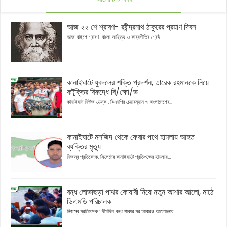
আজ ২২ শে শ্রাবণ- রবীন্দ্রনাথ ঠাকুরের প্রয়াণ দিবস
আজ বাইশে শ্রাবণ। বাংলা সাহিত্য ও কাব্যগীতির শ্রেষ্ঠ...
কানাইঘাটে যুবদলের শক্তি প্রদর্শন, তারেক রহমানকে নিয়ে
কটূক্তির বিরুদ্ধে বি/ক্ষো/ভ
কানাইঘাট নিউজ ডেস্ক : বিএনপির চেয়ারম্যান ও বাংলাদেশের...
কানাইঘাটে মসজিদ থেকে ফেরার পথে হামলায় আহত
ব্যক্তির মৃত্যু
নিজস্ব প্রতিবেদক: সিলেটের কানাইঘাটে প্রতিপক্ষের হামলায়...
বন্ধ লোভাছড়া পাথর কোয়ারী নিয়ে নতুন আশার আলো, মাঠে
ডিএমডি পরিচালক
নিজস্ব প্রতিবেদক : দীর্ঘদিন বন্ধ থাকার পর আবারও আলোচনার...