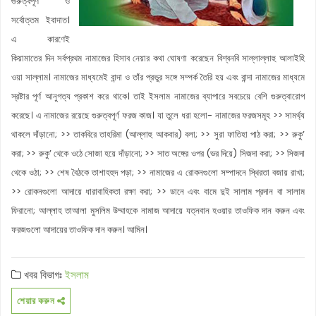
গুরুত্বপূর্ণ ও
সর্বোত্তম ইবাদাত।
এ কারণেই
কিয়ামাতের দিন সর্বপ্রথম নামাজের হিসাব নেয়ার কথা ঘোষণা করেছেন বিশ্বনবি সাল্লাল্লাহু আলাইহি
ওয়া সাল্লাম। নামাজের মাধ্যমেই বান্দা ও তাঁর প্রভুর সঙ্গে সম্পর্ক তৈরি হয় এবং বান্দা নামাজের মাধ্যমে
স্রষ্টার পূর্ণ আনুগত্য প্রকাশ করে থাকে। তাই ইসলাম নামাজের ব্যাপারে সবচেয়ে বেশি গুরুত্বারোপ
করেছে। এ নামাজের রয়েছে গুরুত্বপূর্ণ ফরজ কাজ। যা তুলে ধরা হলো- নামাজের ফরজসমূহ >> সামর্থ্য
থাকলে দাঁড়ানো; >> তাকবিরে তাহরিমা (আল্লাহু আকবার) বলা; >> সুরা ফাতিহা পাঠ করা; >> রুকু’
করা; >> রুকু’ থেকে ওঠে সোজা হয়ে দাঁড়ানো; >> সাত অঙ্গের ওপর (ভর দিয়ে) সিজদা করা; >> সিজদা
থেকে ওঠা; >> শেষ বৈঠকে তাশাহহুদ পড়া; >> নামাজের এ রোকনগুলো সম্পাদনে স্থিরতা বজায় রাখা;
>> রোকনগুলো আদায়ে ধারাবাহিকতা রক্ষা করা; >> ডানে এবং বামে দুই সালাম প্রদান বা সালাম
ফিরানো; আল্লাহ তাআলা মুসলিম উম্মাহকে নামাজ আদায়ে যত্নবান হওয়ার তাওফিক দান করুন এবং
ফরজগুলো আদায়ের তাওফিক দান করুন। আমিন।
খবর বিভাগঃ
ইসলাম
শেয়ার করুন