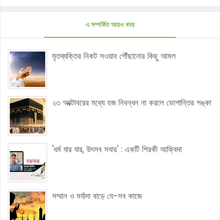
এ সম্পর্কিত আরও খবর
মৃতব্যক্তির নিকট সওয়াব পৌঁছানোর কিছু আমল
২৩ অক্টোবরের মধ্যে হজ নিবন্ধন না করলে ভোগান্তির শঙ্কা
'ধর্ম যার যার, উৎসব সবার' : একটি শিরকী আক্বিদা
সম্মান ও মর্যাদা বাড়ে যে-সব কাজে