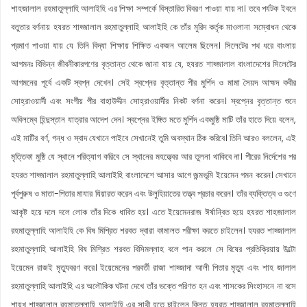
শাহজালাল রহমাতুল্লাহি আলাইহি এর শিক্ষা সম্পর্কে বিস্তারিত বিবরণ পাওয়া যায় না। তবে পর্যটক ইবনে
বতুতার বর্ণনায় হযরত শাহ্জালাল রহমাতুল্লাহি আলাইহি কে তাঁর মুরিদ কর্তৃক মাওলানা সম্বোধন থেকে
প্রমাণ পাওয়া যায় যে তিনি বিদ্যা শিক্ষায় শিক্ষিত একজন আলেম ছিলেন। সিলেটের পথ ধরে বাংলায়
আগমনঃ বিভিন্ন জীবনীকারগণের বৃত্তান্ত থেকে জানা যায় যে, হযরত শাহ্জালাল বাংলাদেশের সিলেটের
আগমনের পূর্বে একটি স্বপ্ন দেখেন। সেই স্বপ্নের বৃত্তান্ত পীর মুর্শিদ ও মামা সৈয়দ আহ্মদ কবীর
সোহ্রাওয়ার্দী এবং সংগীয় পীর বাহাউদ্দীন সোহ্রাওয়ার্দীর নিকট বর্ণনা করেন। স্বপ্নের বৃত্তান্ত শুনে
অবিলম্বে হিন্দুস্তান যাত্রার আদেশ দেন। স্বপ্নের ইঙ্গিত মতে মুর্শিদ একমুষ্ঠি মাটি তাঁর হাতে দিয়ে বলেন,
এই মাটির বর্ণ, গন্ধ ও স্বাদ যেখানে পাইবে সেখানেই তুমি অবস্থান ঠিক করিবে। তিনি আরও বললেন, এই
মৃত্তিকা মুষ্ঠি যে স্থানে পরিত্যাগ করিবে সে স্থানের মহত্ত্বের আর তুলনা থাকিবে না। পীরের নির্দেশের পর
হযরত শাহ্জালাল রহমাতুল্লাহি আলাইহি বাংলাদেশে আসার আগে জন্মভূমি ইয়েমেন গমন করেন। সেখানে
পূর্বপুরুষ ও মাতা-পিতার মাযার যিয়ারত করেন এবং উলুহিয়াতের তত্ত্ব প্রচার করেন। তাঁর ব্যক্তিত্ব ও গুণে
আকৃষ্ট হয়ে দলে দলে লোক তাঁর দিকে ধাবিত হয়। এতে ইয়েমেনরাজ ঈর্ষান্বিত হয়ে হযরত শাহজালাল
রহমাতুল্লাহি আলাইহি কে বিষ মিশ্রিত শরবত দ্বারা কামালত পরীক্ষা করতে চাইলেন। হযরত শাহ্জালাল
রহমাতুল্লাহি আলাইহি বিষ মিশ্রিত শরবত বিসিমল্লাহ বলে পান করলে সে বিষের প্রতিক্রিয়ায় উল্টো
ইয়েমেন রাজই মৃত্যুবরণ করে। ইয়েমেনের পরবর্তী রাজা শাহ্জাদা আলী পিতার মৃত্যু এবং শাহ জালাল
রহমাতুল্লাহি আলাইহি এর অলৌকিক ঘটনা দেখে তাঁর ভক্তে পরিণত হন এবং শাসকের সিংহাসনে না বসে
শায়খ শাহ্জালাল রহমাতুল্লাহি আলাইহি এর সাথী হতে চাইলেন কিন্তু হযরত শাহ্জালাল রহমাতুল্লাহি