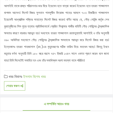
আলাইহি তাকে রাজ্য পরিচালনার ভার দিয়ে ইয়েমেন হতে যাত্রা করেন। ইয়েমেন হতে হযরত শাহ্জালাল
বাগদাদ আসেন। সিলেট বিজয় সুলতান শামসুদ্দীন ফিরোজ শাহের আমলে ৭০৩ হিজরীতে শাহ্জালাল
ইয়েমেনী আধ্যাত্মিক শক্তির সাহায্যে সিলেট বিজয় করেন। বর্ণিত আছে যে, গৌড় গোবিন্দ কর্তৃক শেখ
বুরহানুদ্দীনের শিশু পুত্র হত্যার প্রতিবিধানার্থে প্রেরিত সিকান্দার গাজীর বাহিনী গৌড় গোবিন্দের ঐন্দ্রজালিক
ক্ষমতার কারণে বারবার পরাভুত হয়। অবশেষে হযরত শাহ্জালাল রহমাতুল্লাহি আলাইহি ও তাঁর অনুসারী
৩৬০ আউলিয়া সহযোগে গৌড় গোবিন্দের ঐন্দ্রজালিক ক্ষমতাকে পরাভূত করে সিলেট বিজয় করা হয়।
ইন্তেকালঃ হযরত শাহজালাল (রহ.)এর মৃত্যুবরণের সঠিক তারিখ নিয়ে মতভেদ আছে। কিন্তু ইবনে
বতুতার বর্ণনা অনুযায়ী তিনি ১৫০ বছর বয়সে ৭৪৭ হিজরি ১৩৪৭ সালে ওফাত গ্রহণ করেন বলে জানা
যায়। তিনি সিলেটেই সমাহিত হন এবং তাঁর সমাধিস্থল দরগা মহল্লা নামে পরিচিত।
খবর বিভাগঃ
ইসলাম
বিশেষ খবর
শেয়ার করুন
এ সম্পর্কিত আরও খবর