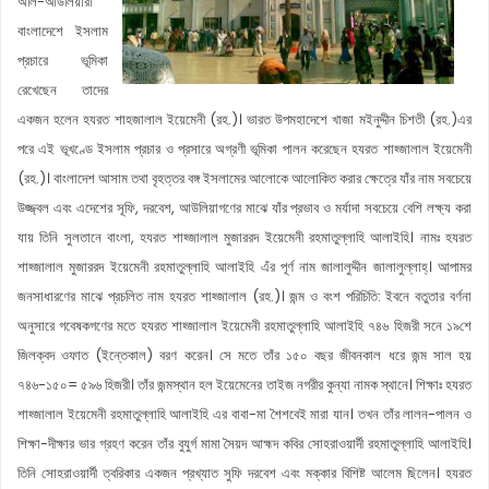
অলি-আউলিয়ারা
বাংলাদেশে ইসলাম
প্রচারে ভূমিকা
রেখেছেন তাদের
একজন হলেন হযরত শাহজালাল ইয়েমেনী (রহ.)। ভারত উপমহাদেশে খাজা মইনুদ্দীন চিশতী (রহ.)এর
পরে এই ভূখণ্ডে ইসলাম প্রচার ও প্রসারে অগ্রণী ভূমিকা পালন করেছেন হযরত শাহ্জালাল ইয়েমেনী
(রহ.)। বাংলাদেশ আসাম তথা বৃহত্তর বঙ্গ ইসলামের আলোকে আলোকিত করার ক্ষেত্রে যাঁর নাম সবচেয়ে
উজ্জ্বল এবং এদেশের সূফি, দরবেশ, আউলিয়াগণের মাঝে যাঁর প্রভাব ও মর্যাদা সবচেয়ে বেশি লক্ষ্য করা
যায় তিনি সুলতানে বাংলা, হযরত শাহ্জালাল মুজাররদ ইয়েমেনী রহমাতুল্লাহি আলাইহি। নামঃ হযরত
শাহ্জালাল মুজাররদ ইয়েমেনী রহমাতুল্লাহি আলাইহি এঁর পূর্ণ নাম জালালুদ্দীন জালালুল্লাহ্। আপামর
জনসাধারণের মাঝে প্রচলিত নাম হযরত শাহ্জালাল (রহ.)। জন্ম ও বংশ পরিচিতি: ইবনে বতুতার বর্ণনা
অনুসারে গবেষকগণের মতে হযরত শাহ্জালাল ইয়েমেনী রহমাতুল্লাহি আলাইহি ৭৪৬ হিজরী সনে ১৯শে
জিলক্বদ ওফাত (ইন্তেকাল) বরণ করেন। সে মতে তাঁর ১৫০ বছর জীবনকাল ধরে জন্ম সাল হয়
৭৪৬-১৫০= ৫৯৬ হিজরী। তাঁর জন্মস্থান হল ইয়েমেনের তাইজ নগরীর কুন্যা নামক স্থানে। শিক্ষাঃ হযরত
শাহ্জালাল ইয়েমেনী রহমাতুল্লাহি আলাইহি এর বাবা-মা শৈশবেই মারা যান। তখন তাঁর লালন-পালন ও
শিক্ষা-দীক্ষার ভার গ্রহণ করেন তাঁর বুযুর্গ মামা সৈয়দ আহ্মদ কবির সোহরাওয়ার্দী রহমাতুল্লাহি আলাইহি।
তিনি সোহরাওয়ার্দী ত্বরিকার একজন প্রখ্যাত সুফি দরবেশ এবং মক্কার বিশিষ্ট আলেম ছিলেন। হযরত