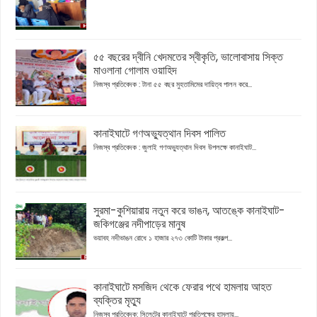
৫৫ বছরের দ্বীনি খেদমতের স্বীকৃতি, ভালোবাসায় সিক্ত
মাওলানা গোলাম ওয়াহিদ
নিজস্ব প্রতিবেদক : টানা ৫৫ বছর মুহতামিমের দায়িত্ব পালন করে...
কানাইঘাটে গণঅভ্যুত্থান দিবস পালিত
নিজস্ব প্রতিবেদক : জুলাই গণঅভ্যুত্থান দিবস উপলক্ষে কানাইঘাট...
সুরমা-কুশিয়ারায় নতুন করে ভাঙন, আতঙ্কে কানাইঘাট-
জকিগঞ্জের নদীপাড়ের মানুষ
ভয়াবহ নদীভাঙন রোধে ১ হাজার ২৭৩ কোটি টাকার প্রকল্প...
কানাইঘাটে মসজিদ থেকে ফেরার পথে হামলায় আহত
ব্যক্তির মৃত্যু
নিজস্ব প্রতিবেদক: সিলেটের কানাইঘাটে প্রতিপক্ষের হামলায়...