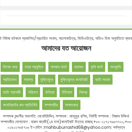
ডটকমে প্রকাশিত/প্রচারিত সংবাদ, আলোকচিত্র, ভিডিওচিত্র, অডিও বিনা অনুমতিতে ব্যবহার কর
আমাদের যত আয়োজন
বিশেষ খবর
তথ্য প্রযুক্তি
অপরাধ বার্তা
মতামত
কৃষি বার্তা
সংস্কৃতি
প্রতিবেদন
সাফল্য
মুক্তিযুদ্ধ
মুক্তিযুদ্ধে কানাইঘাট
ফটো সংবাদ
ফটো গ্যালারী
পরিবেশ
ঐতিহ্য
ইতিহাস
নিবন্ধ
কানাইঘাটের জন প্রতিনিধি
সম্পাদকীয়
সাক্ষাৎকার
সম্পাদক মন্ডলীর সভাপতি: মো:মহিউদ্দিন, সম্পাদক : মাহবুবুর রশিদ, নির্বাহী সম্পাদক : নিজাম উদ্দিন।
সম্পাদকীয় যোগাযোগ : হারুন মার্কেট(২য় তলা)কানাইঘাট উত্তর বাজার;+৮৮ ০১৭২৭৬৬৭৭২০,+৮৮
০১৯১২৭৬৪৭১৬ ই-মেইল :mahbuburrashid68@yahoo.com: সর্বস্বত্ব