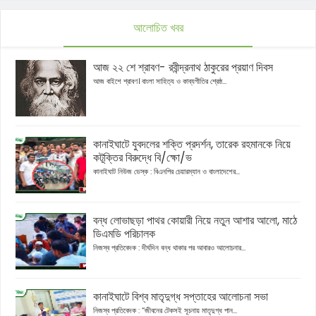
আলোচিত খবর
আজ ২২ শে শ্রাবণ- রবীন্দ্রনাথ ঠাকুরের প্রয়াণ দিবস
আজ বাইশে শ্রাবণ। বাংলা সাহিত্য ও কাব্যগীতির শ্রেষ্ঠ...
কানাইঘাটে যুবদলের শক্তি প্রদর্শন, তারেক রহমানকে নিয়ে
কটূক্তির বিরুদ্ধে বি/ক্ষো/ভ
কানাইঘাট নিউজ ডেস্ক : বিএনপির চেয়ারম্যান ও বাংলাদেশের...
বন্ধ লোভাছড়া পাথর কোয়ারী নিয়ে নতুন আশার আলো, মাঠে
ডিএমডি পরিচালক
নিজস্ব প্রতিবেদক : দীর্ঘদিন বন্ধ থাকার পর আবারও আলোচনার...
কানাইঘাটে বিশ্ব মাতৃদুগ্ধ সপ্তাহের আলোচনা সভা
নিজস্ব প্রতিবেদক : “জীবনের টেকসই সূচনায় মাতৃদুগ্ধ পান...