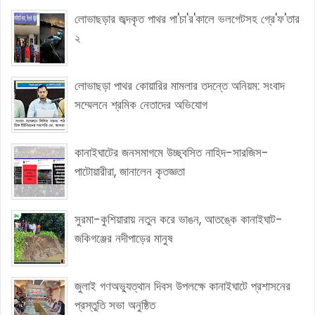
লোভাছড়ার জব্দকৃত পাথর পা'চা'র'কালে ভলগেটসহ গ্রে'ফ'তার
২
লোভাছড়া পাথর কোয়ারির মামলার তদন্তে অনিয়ম: সংবাদ
সম্মেলনে শ্রমিক নেতাদের অভিযোগ
কানাইঘাটের জনসমাগমে উচ্ছ্বসিত নাহিদ-সারজিস-
পাটোয়ারীরা, জানালেন কৃতজ্ঞতা
সুরমা-কুশিয়ারায় নতুন করে ভাঙন, আতঙ্কে কানাইঘাট-
জকিগঞ্জের নদীপাড়ের মানুষ
জুলাই গণঅভ্যুত্থান দিবস উপলক্ষে কানাইঘাটে প্রশাসনের
প্রস্তুতি সভা অনুষ্ঠিত