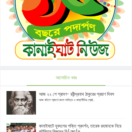
আলোচিত খবর
আজ ২২ শে শ্রাবণ- রবীন্দ্রনাথ ঠাকুরের প্রয়াণ দিবস
আজ বাইশে শ্রাবণ। বাংলা সাহিত্য ও কাব্যগীতির শ্রেষ্ঠ...
কানাইঘাটে যুবদলের শক্তি প্রদর্শন, তারেক রহমানকে নিয়ে
কটূক্তির বিরুদ্ধে বি/ক্ষো/ভ