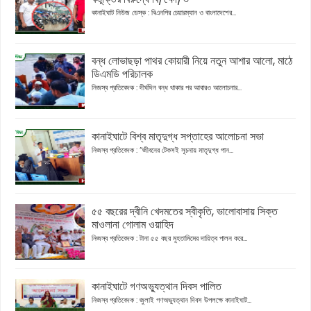
কানাইঘাট নিউজ ডেস্ক : বিএনপির চেয়ারম্যান ও বাংলাদেশের...
বন্ধ লোভাছড়া পাথর কোয়ারী নিয়ে নতুন আশার আলো, মাঠে
ডিএমডি পরিচালক
নিজস্ব প্রতিবেদক : দীর্ঘদিন বন্ধ থাকার পর আবারও আলোচনার...
কানাইঘাটে বিশ্ব মাতৃদুগ্ধ সপ্তাহের আলোচনা সভা
নিজস্ব প্রতিবেদক : “জীবনের টেকসই সূচনায় মাতৃদুগ্ধ পান...
৫৫ বছরের দ্বীনি খেদমতের স্বীকৃতি, ভালোবাসায় সিক্ত
মাওলানা গোলাম ওয়াহিদ
নিজস্ব প্রতিবেদক : টানা ৫৫ বছর মুহতামিমের দায়িত্ব পালন করে...
কানাইঘাটে গণঅভ্যুত্থান দিবস পালিত
নিজস্ব প্রতিবেদক : জুলাই গণঅভ্যুত্থান দিবস উপলক্ষে কানাইঘাট...