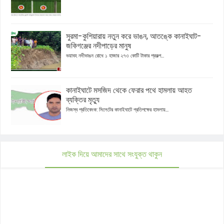
সুরমা-কুশিয়ারায় নতুন করে ভাঙন, আতঙ্কে কানাইঘাট-
জকিগঞ্জের নদীপাড়ের মানুষ
ভয়াবহ নদীভাঙন রোধে ১ হাজার ২৭৩ কোটি টাকার প্রকল্প...
কানাইঘাটে মসজিদ থেকে ফেরার পথে হামলায় আহত
ব্যক্তির মৃত্যু
নিজস্ব প্রতিবেদক: সিলেটের কানাইঘাটে প্রতিপক্ষের হামলায়...
লাইক দিয়ে আমাদের সাথে সংযুক্ত থাকুন