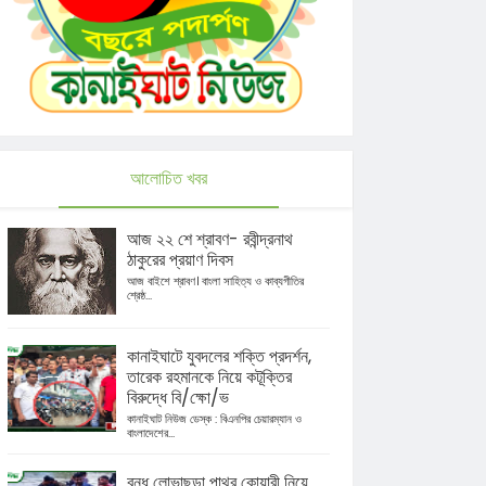
আলোচিত খবর
আজ ২২ শে শ্রাবণ- রবীন্দ্রনাথ
ঠাকুরের প্রয়াণ দিবস
আজ বাইশে শ্রাবণ। বাংলা সাহিত্য ও কাব্যগীতির
শ্রেষ্ঠ...
কানাইঘাটে যুবদলের শক্তি প্রদর্শন,
তারেক রহমানকে নিয়ে কটূক্তির
বিরুদ্ধে বি/ক্ষো/ভ
কানাইঘাট নিউজ ডেস্ক : বিএনপির চেয়ারম্যান ও
বাংলাদেশের...
বন্ধ লোভাছড়া পাথর কোয়ারী নিয়ে