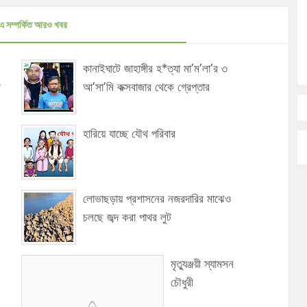
এ সম্পর্কিত আরও খবর
কানাইঘাটে জাহাঙ্গীর হ*ত্যা মা’ম’লা’র ৩
ী
আ’সা’মি কক্সবাজার থেকে গ্রেপ্তার
হারিয়ে যাচ্ছে যৌথ পরিবার
লোভাছড়ায় প্রশাসনের নজরদারির মাঝেও
চলছে জব্দ করা পাথর লুট
মৃত্যুঞ্জয়ী স্যামসন
চৌধুরী