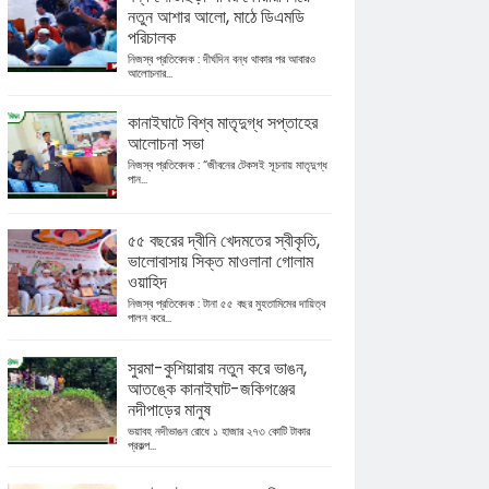
নতুন আশার আলো, মাঠে ডিএমডি
পরিচালক
নিজস্ব প্রতিবেদক : দীর্ঘদিন বন্ধ থাকার পর আবারও
আলোচনার...
কানাইঘাটে বিশ্ব মাতৃদুগ্ধ সপ্তাহের
আলোচনা সভা
নিজস্ব প্রতিবেদক : “জীবনের টেকসই সূচনায় মাতৃদুগ্ধ
পান...
৫৫ বছরের দ্বীনি খেদমতের স্বীকৃতি,
ভালোবাসায় সিক্ত মাওলানা গোলাম
ওয়াহিদ
নিজস্ব প্রতিবেদক : টানা ৫৫ বছর মুহতামিমের দায়িত্ব
পালন করে...
সুরমা-কুশিয়ারায় নতুন করে ভাঙন,
আতঙ্কে কানাইঘাট-জকিগঞ্জের
নদীপাড়ের মানুষ
ভয়াবহ নদীভাঙন রোধে ১ হাজার ২৭৩ কোটি টাকার
প্রকল্প...