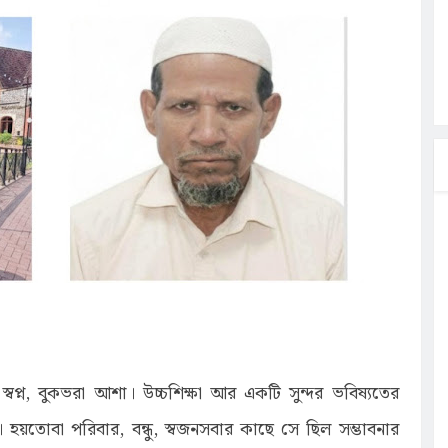
ত্ব পালনে
লগেটসহ
্রা, আসছেন
 এসএমসি
াহক সমাবেশ,
ছে জব্দ
প্ন, বুকভরা আশা। উচ্চশিক্ষা আর একটি সুন্দর ভবিষ্যতের
হয়তোবা পরিবার, বন্ধু, স্বজনসবার কাছে সে ছিল সম্ভাবনার