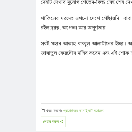
দেহটি দেখার সুযোগ পেতেন-কিন্তু সেই শেষ দ
শাকিলের মরদেহ এখনো দেশে পৌঁছায়নি। বাবা
রইল,দূরত্ব, অপেক্ষা আর অপূর্ণতায়।
সবই মহান আল্লাহ রাব্বুল আলামীনের ইচ্ছা।
জান্নাতুল ফেরদৌস নসিব করেন এবং এই শোক স
খবর বিভাগঃ
প্রতিদিনের কানাইঘাট
মতামত
শেয়ার করুন