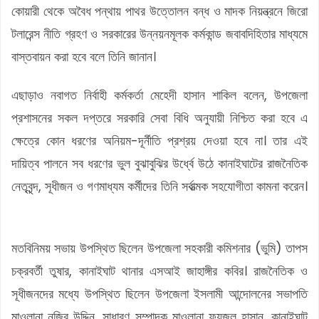
কোয়ারী থেকে অবৈধ পন্থায় পাথর উত্তোলন বন্ধ ও মাদক নিয়ন্ত্রনে জিরো
টলারেন্স নীতি গ্রহণ ও সরকারের উন্নয়নমূলক কর্মকান্ড জবাবদিহিতার মাধ্যমে
বাস্তবায়ন করা হবে বলে তিনি জানান।
এছাড়াও নবাগত নির্বাহী কর্মকর্তা মেহেদী হাসান শাকিল বলেন, উপজেলা
প্রশাসনের সকল দপ্তরে সরকারি সেবা বিধি অনুযায়ী নিশ্চিত করা হবে এ
ক্ষেত্রে কোন ধরণের অনিয়ম-দূর্নীতি প্রশ্রয় দেওয়া হবে না। তার এই
দায়িত্ব পালনে সব ধরণের ভুল বুঝাবুঝির উর্ধ্বে উঠে কানাইঘাটের রাজনৈতিক
নেতৃবৃন্দ, সূধীজন ও গণমাধ্যম কর্মীদের তিনি সর্বাত্মক সহযোগীতা কামনা করেন।
মতবিনিময় সভায় উপস্থিত ছিলেন উপজেলা সহকারী কমিশনার (ভুমি) তাপস
চক্রবর্তী তুষার, কানাইঘাট থানার এসআই জাহাঙ্গীর কবির। রাজনৈতিক ও
সূধীজনদের মধ্যে উপস্থিত ছিলেন উপজেলা ইসলামী আন্দোলনের সভাপতি
মাওলানা নজির উদ্দিন, সাধারণ সম্পাদক মাওলানা ফয়জুল হাসান, কানাইঘাট