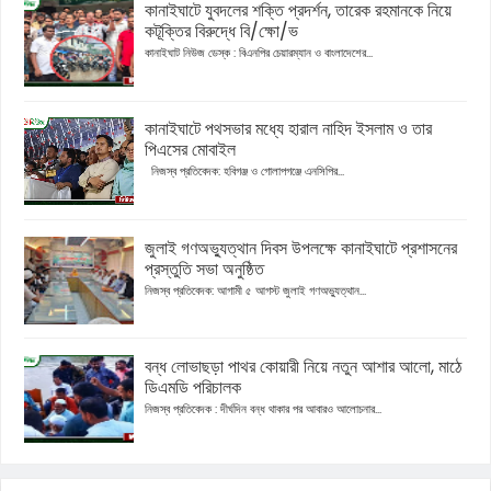
কানাইঘাটে যুবদলের শক্তি প্রদর্শন, তারেক রহমানকে নিয়ে
কটূক্তির বিরুদ্ধে বি/ক্ষো/ভ
কানাইঘাট নিউজ ডেস্ক : বিএনপির চেয়ারম্যান ও বাংলাদেশের...
কানাইঘাটে পথসভার মধ্যে হারাল নাহিদ ইসলাম ও তার
পিএসের মোবাইল
নিজস্ব প্রতিবেদক: হবিগঞ্জ ও গোলাপগঞ্জে এনসিপির...
জুলাই গণঅভ্যুত্থান দিবস উপলক্ষে কানাইঘাটে প্রশাসনের
প্রস্তুতি সভা অনুষ্ঠিত
নিজস্ব প্রতিবেদক: আগামী ৫ আগস্ট জুলাই গণঅভ্যুত্থান...
বন্ধ লোভাছড়া পাথর কোয়ারী নিয়ে নতুন আশার আলো, মাঠে
ডিএমডি পরিচালক
নিজস্ব প্রতিবেদক : দীর্ঘদিন বন্ধ থাকার পর আবারও আলোচনার...