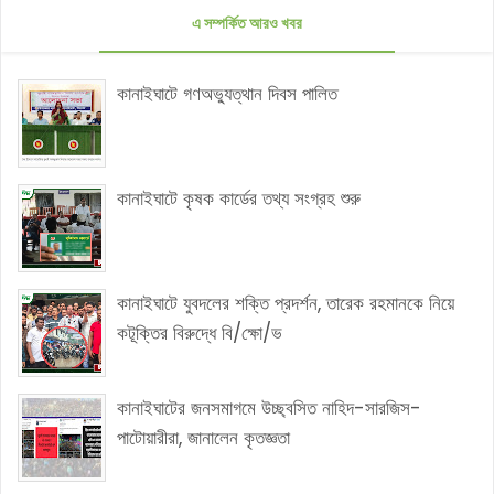
এ সম্পর্কিত আরও খবর
কানাইঘাটে গণঅভ্যুত্থান দিবস পালিত
কানাইঘাটে কৃষক কার্ডের তথ্য সংগ্রহ শুরু
কানাইঘাটে যুবদলের শক্তি প্রদর্শন, তারেক রহমানকে নিয়ে
কটূক্তির বিরুদ্ধে বি/ক্ষো/ভ
কানাইঘাটের জনসমাগমে উচ্ছ্বসিত নাহিদ-সারজিস-
পাটোয়ারীরা, জানালেন কৃতজ্ঞতা