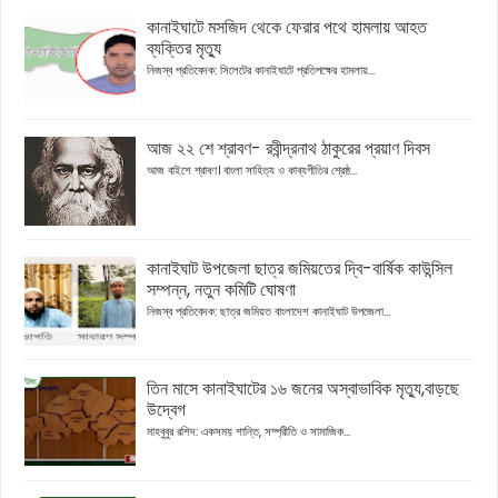
কানাইঘাটে মসজিদ থেকে ফেরার পথে হামলায় আহত
ব্যক্তির মৃত্যু
নিজস্ব প্রতিবেদক: সিলেটের কানাইঘাটে প্রতিপক্ষের হামলায়...
আজ ২২ শে শ্রাবণ- রবীন্দ্রনাথ ঠাকুরের প্রয়াণ দিবস
আজ বাইশে শ্রাবণ। বাংলা সাহিত্য ও কাব্যগীতির শ্রেষ্ঠ...
কানাইঘাট উপজেলা ছাত্র জমিয়তের দ্বি-বার্ষিক কাউন্সিল
সম্পন্ন, নতুন কমিটি ঘোষণা
নিজস্ব প্রতিবেদক: ছাত্র জমিয়ত বাংলাদেশ কানাইঘাট উপজেলা...
তিন মাসে কানাইঘাটের ১৬ জনের অস্বাভাবিক মৃত্যু,বাড়ছে
উদ্বেগ
মাহবুবুর রশিদ: একসময় শান্তি, সম্প্রীতি ও সামাজিক...