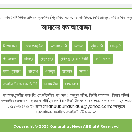
নোটিশ :
কানাইঘাট নিউজ ডটকমে প্রকাশিত/প্রচারিত সংবাদ, আলোকচিত্র, ভিডিওচিত্র, অডিও বিন
আমাদের যত আয়োজন
বিশেষ খবর
তথ্য প্রযুক্তি
অপরাধ বার্তা
মতামত
কৃষি বার্তা
সংস্কৃতি
প্রতিবেদন
সাফল্য
মুক্তিযুদ্ধ
মুক্তিযুদ্ধে কানাইঘাট
ফটো সংবাদ
ফটো গ্যালারী
পরিবেশ
ঐতিহ্য
ইতিহাস
নিবন্ধ
কানাইঘাটের জন প্রতিনিধি
সম্পাদকীয়
সাক্ষাৎকার
সম্পাদক মন্ডলীর সভাপতি: মো:মহিউদ্দিন, সম্পাদক : মাহবুবুর রশিদ, নির্বাহী সম্পাদক : নিজাম উদ্দিন।
সম্পাদকীয় যোগাযোগ : হারুন মার্কেট(২য় তলা)কানাইঘাট উত্তর বাজার;+৮৮ ০১৭২৭৬৬৭৭২০,+৮৮
০১৯১২৭৬৪৭১৬ ই-মেইল :mahbuburrashid68@yahoo.com: সর্বস্বত্ব
স্বত্বাধিকার সংরক্ষিত কানাইঘাট নিউজ ২০১৩
Copyright ©
2026
Kanaighat News
All Right Reserved