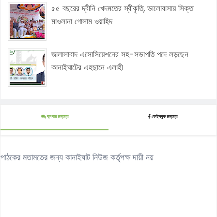
৫৫ বছরের দ্বীনি খেদমতের স্বীকৃতি, ভালোবাসায় সিক্ত
মাওলানা গোলাম ওয়াহিদ
জালালাবাদ এসোসিয়েশনের সহ-সভাপতি পদে লড়ছেন
কানাইঘাটের এহছানে এলাহী
ব্লগার মন্তব্য
ফেইসবুক মন্তব্য
পাঠকের মতামতের জন্য কানাইঘাট নিউজ কর্তৃপক্ষ দায়ী নয়