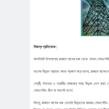
চাইলেন সবার সহযোগিতা
লোভাছড়ার জব্দকৃত পাথর পা'চা'র'কালে ভ
গ্রে'ফ'তার ২
রাত পোহালেই কানাইঘাটে এনসিপির পদযাত
কেন্দ্রীয় নেতারা
ধনমাইরমাটি সরকারি প্রাথমিক বিদ্যালয়ের
সভাপতি ফের হাফিজ আহমদ সুজন
কানাইঘাটে ইসলামী ব্যাংকের রেমিট্যান্স গ্র
বৈধপথে অর্থ পাঠানোর আহ্বান
তিন মাসে কানাইঘাটের ১৬ জনের অস্বাভাব
নিজস্ব প্রতিবেদক :
মৃত্যু,বাড়ছে উদ্বেগ
লোভাছড়ার জব্দকৃত পাথর চুরির হিড়িক, রাত
আটগ্রামে পাচার
৫৫ বছরের দ্বীনি খেদমতের স্বীকৃতি, ভালো
কানাইঘাট উপজেলায় রমজান মাসের শুরু থেকে ঘনঘন লোডশেডিংয়ে 
সিক্ত মাওলানা গোলাম ওয়াহিদ
অনেক বিদ্যুৎ গ্রাহক ক্ষোভ প্রকাশ করে বলেন, রমজান মাসের 
শেহরী, ইফতার ও তারাবীর নামাজের সময় বিদ্যুৎ চলে যায়। কো
লোডশেডিং ছিল না বললেই চলে।
কিন্তু রমজান মাসের শুরু থেকেই বিদ্যুতের বারবার লোডশেডি