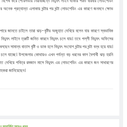
রা। বিশেষ করে পৌরসভায় নিরবিচ্ছিন্ন বিদ্যুৎ লাইন থাকার পরও বারবার লোডশেডিং
র অনেক প্রত্যান্ত এলাকায় ঘন্টার পর ঘন্টা লোডশেডিং এর কারণে জনমনে ক্ষোভ
যাপারে জানতে চাইলে তারা ঝড়-বৃষ্টির অজুহাত দেখিয়ে বলেন যার কারণে স্বভাবিক
ে বিদ্যুৎ লাইনে ত্রুটি জনিত কারনে বিদ্যুৎ চলে যায়। তবে পল্লী বিদ্যুৎ অফিসের
লছেন সামান্য বাতাস বৃষ্টি ও ডাক হলে বিদ্যুৎ সংযোগ ঘন্টার পর ঘন্টা বন্ধ হয়ে যায়।
 চলে যাচ্ছে। উপজেলার কোথায়ও এখন পর্যন্ত বড় ধরনের কাল বৈশাখী ঝড় হয়নি
ুহাত দেখিয়ে পবিত্র রমজান মাসে বিদ্যুৎ এর লোডশেডিং এর কারনে জন সাধারণের
্রাহকরা জানিয়েছেন।
এ সম্পর্কিত আরও খবর