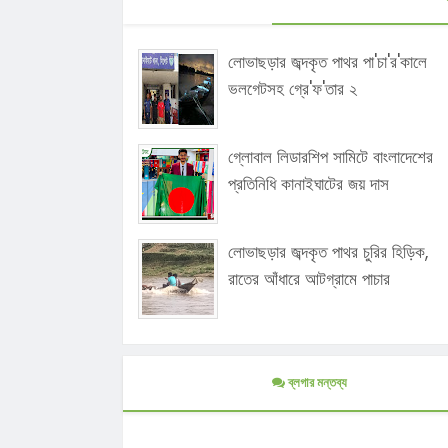
লোভাছড়ার জব্দকৃত পাথর পা'চা'র'কালে
ভলগেটসহ গ্রে'ফ'তার ২
গ্লোবাল লিডারশিপ সামিটে বাংলাদেশের
প্রতিনিধি কানাইঘাটের জয় দাস
লোভাছড়ার জব্দকৃত পাথর চুরির হিড়িক,
রাতের আঁধারে আটগ্রামে পাচার
ব্লগার মন্তব্য