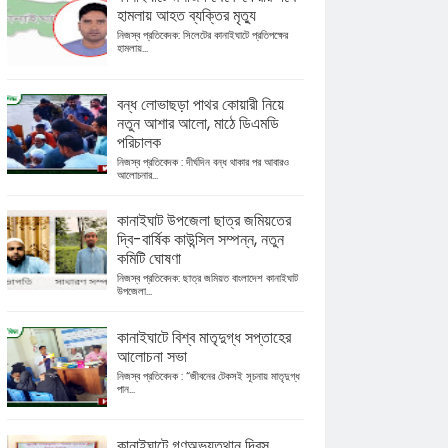
হামলায় আহত ব্যক্তির মৃত্যু
নিজস্ব প্রতিবেদক: সিলেটের কানাইঘাটে প্রতিপক্ষের
হামলায়...
বন্ধ লোভাছড়া পাথর কোয়ারী নিয়ে
নতুন আশার আলো, মাঠে ডিএমডি
পরিচালক
নিজস্ব প্রতিবেদক : দীর্ঘদিন বন্ধ থাকার পর আবারও
আলোচনার...
কানাইঘাট উপজেলা ছাত্র জমিয়তের
দ্বি-বার্ষিক কাউন্সিল সম্পন্ন, নতুন
কমিটি ঘোষণা
নিজস্ব প্রতিবেদক: ছাত্র জমিয়ত বাংলাদেশ কানাইঘাট
উপজেলা...
কানাইঘাটে বিশ্ব মাতৃদুগ্ধ সপ্তাহের
আলোচনা সভা
নিজস্ব প্রতিবেদক : “জীবনের টেকসই সূচনায় মাতৃদুগ্ধ
পান...
কানাইঘাটে গণঅভ্যুত্থান দিবস