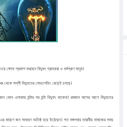
লগেটসহ
্রা, আসছেন
 এসএমসি
াহক সমাবেশ,
িক
ের আঁধারে
বাসায়
ক্ষোভ প্রকাশ করছেন বিদ্যুৎ গ্রাহকরা ও ধর্মপ্রাণ মানুষ।
শুরু থেকে পল্লী বিদ্যুতের লোডশেডিং বেড়েই চলছে।
ন কোন এলাকায় ঘন্টার পর ঘন্টা বিদ্যুৎ থাকেনা। রমজান মাসের আগে বিদ্যুতের
ং এর কারণে জন সাধারণ অতিষ্ঠ হয়ে উঠেছেন। গত মঙ্গলবার তারাবীর নামাজের সময়