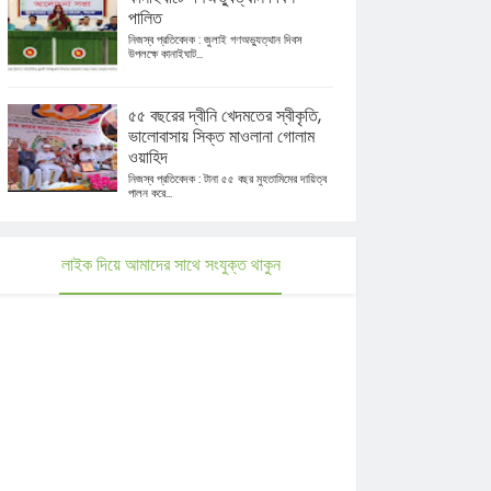
পালিত
নিজস্ব প্রতিবেদক : জুলাই গণঅভ্যুত্থান দিবস
উপলক্ষে কানাইঘাট...
৫৫ বছরের দ্বীনি খেদমতের স্বীকৃতি,
ভালোবাসায় সিক্ত মাওলানা গোলাম
ওয়াহিদ
নিজস্ব প্রতিবেদক : টানা ৫৫ বছর মুহতামিমের দায়িত্ব
পালন করে...
লাইক দিয়ে আমাদের সাথে সংযুক্ত থাকুন