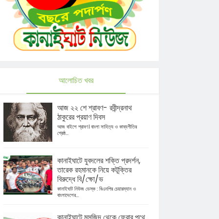
আলোচিত খবর
আজ ২২ শে শ্রাবণ- রবীন্দ্রনাথ
ঠাকুরের প্রয়াণ দিবস
আজ বাইশে শ্রাবণ। বাংলা সাহিত্য ও কাব্যগীতির
শ্রেষ্ঠ...
কানাইঘাটে যুবদলের শক্তি প্রদর্শন,
তারেক রহমানকে নিয়ে কটূক্তির
বিরুদ্ধে বি/ক্ষো/ভ
কানাইঘাট নিউজ ডেস্ক : বিএনপির চেয়ারম্যান ও
বাংলাদেশের...
কানাইঘাটে মসজিদ থেকে ফেরার পথে