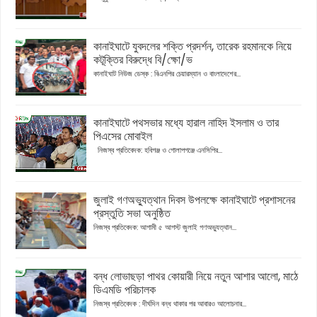
কানাইঘাটে যুবদলের শক্তি প্রদর্শন, তারেক রহমানকে নিয়ে
কটূক্তির বিরুদ্ধে বি/ক্ষো/ভ
কানাইঘাট নিউজ ডেস্ক : বিএনপির চেয়ারম্যান ও বাংলাদেশের...
কানাইঘাটে পথসভার মধ্যে হারাল নাহিদ ইসলাম ও তার
পিএসের মোবাইল
নিজস্ব প্রতিবেদক: হবিগঞ্জ ও গোলাপগঞ্জে এনসিপির...
জুলাই গণঅভ্যুত্থান দিবস উপলক্ষে কানাইঘাটে প্রশাসনের
প্রস্তুতি সভা অনুষ্ঠিত
নিজস্ব প্রতিবেদক: আগামী ৫ আগস্ট জুলাই গণঅভ্যুত্থান...
বন্ধ লোভাছড়া পাথর কোয়ারী নিয়ে নতুন আশার আলো, মাঠে
ডিএমডি পরিচালক
নিজস্ব প্রতিবেদক : দীর্ঘদিন বন্ধ থাকার পর আবারও আলোচনার...