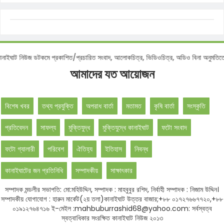
শ :
কানাইঘাট নিউজ ডটকমে প্রকাশিত/প্রচারিত সংবাদ, আলোকচিত্র, ভিডিওচিত্র, অডিও বিনা অন
আমাদের যত আয়োজন
বিশেষ খবর
তথ্য প্রযুক্তি
অপরাধ বার্তা
মতামত
কৃষি বার্তা
সংস্কৃতি
প্রতিবেদন
সাফল্য
মুক্তিযুদ্ধ
মুক্তিযুদ্ধে কানাইঘাট
ফটো সংবাদ
ফটো গ্যালারী
পরিবেশ
ঐতিহ্য
ইতিহাস
নিবন্ধ
কানাইঘাটের জন প্রতিনিধি
সম্পাদকীয়
সাক্ষাৎকার
সম্পাদক মন্ডলীর সভাপতি: মো:মহিউদ্দিন, সম্পাদক : মাহবুবুর রশিদ, নির্বাহী সম্পাদক : নিজাম উদ্দিন।
সম্পাদকীয় যোগাযোগ : হারুন মার্কেট(২য় তলা)কানাইঘাট উত্তর বাজার;+৮৮ ০১৭২৭৬৬৭৭২০,+৮৮
০১৯১২৭৬৪৭১৬ ই-মেইল :mahbuburrashid68@yahoo.com: সর্বস্বত্ব
স্বত্বাধিকার সংরক্ষিত কানাইঘাট নিউজ ২০১৩