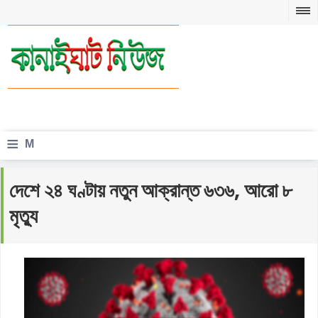
≡
M
e
দেশে ২৪ ঘণ্টায় নতুন আক্রান্ত ৬৩৬, আরো ৮
n
মৃত্যু
u