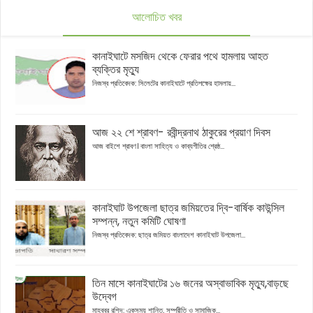
আলোচিত খবর
কানাইঘাটে মসজিদ থেকে ফেরার পথে হামলায় আহত
ব্যক্তির মৃত্যু
নিজস্ব প্রতিবেদক: সিলেটের কানাইঘাটে প্রতিপক্ষের হামলায়...
আজ ২২ শে শ্রাবণ- রবীন্দ্রনাথ ঠাকুরের প্রয়াণ দিবস
আজ বাইশে শ্রাবণ। বাংলা সাহিত্য ও কাব্যগীতির শ্রেষ্ঠ...
কানাইঘাট উপজেলা ছাত্র জমিয়তের দ্বি-বার্ষিক কাউন্সিল
সম্পন্ন, নতুন কমিটি ঘোষণা
নিজস্ব প্রতিবেদক: ছাত্র জমিয়ত বাংলাদেশ কানাইঘাট উপজেলা...
তিন মাসে কানাইঘাটের ১৬ জনের অস্বাভাবিক মৃত্যু,বাড়ছে
উদ্বেগ
মাহবুবুর রশিদ: একসময় শান্তি, সম্প্রীতি ও সামাজিক...