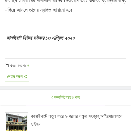
রয়েছেন ডাক্তারের পাশাপাশি তাদের সেবাযত্ন এবং খাবারের ব্যবস্থার জন্য
এগিয়ে আসলে তাদের স্বাগত জানানো হবে।
কানাইঘাট নিউজ ডটকম/১৩ এপ্রিল ২০২০
খবর বিভাগঃ
প্
শেয়ার করুন
এ সম্পর্কিত আরও খবর
কানাইঘাটে নতুন করে ৯ জনের নমুনা সংগ্রহ,আইসোলেশনে
দুইজন