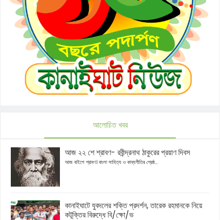
আলোচিত খবর
আজ ২২ শে শ্রাবণ- রবীন্দ্রনাথ ঠাকুরের প্রয়াণ দিবস
আজ বাইশে শ্রাবণ। বাংলা সাহিত্য ও কাব্যগীতির শ্রেষ্ঠ...
কানাইঘাটে যুবদলের শক্তি প্রদর্শন, তারেক রহমানকে নিয়ে
কটূক্তির বিরুদ্ধে বি/ক্ষো/ভ