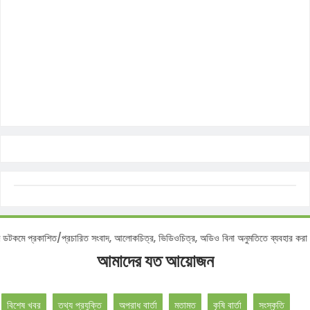
প্রকাশিত/প্রচারিত সংবাদ, আলোকচিত্র, ভিডিওচিত্র, অডিও বিনা অনুমতিতে ব্যবহার করা বেআই
আমাদের যত আয়োজন
বিশেষ খবর
তথ্য প্রযুক্তি
অপরাধ বার্তা
মতামত
কৃষি বার্তা
সংস্কৃতি