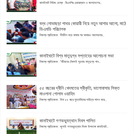
কানাইঘাট নিউজ ডেস্ক : বিএনপির চেয়ারম্যান ও বাংলাদেশের...
বন্ধ লোভাছড়া পাথর কোয়ারী নিয়ে নতুন আশার আলো, মাঠে
ডিএমডি পরিচালক
নিজস্ব প্রতিবেদক : দীর্ঘদিন বন্ধ থাকার পর আবারও আলোচনার...
কানাইঘাটে বিশ্ব মাতৃদুগ্ধ সপ্তাহের আলোচনা সভা
নিজস্ব প্রতিবেদক : “জীবনের টেকসই সূচনায় মাতৃদুগ্ধ পান...
৫৫ বছরের দ্বীনি খেদমতের স্বীকৃতি, ভালোবাসায় সিক্ত
মাওলানা গোলাম ওয়াহিদ
নিজস্ব প্রতিবেদক : টানা ৫৫ বছর মুহতামিমের দায়িত্ব পালন করে...
কানাইঘাটে গণঅভ্যুত্থান দিবস পালিত
নিজস্ব প্রতিবেদক : জুলাই গণঅভ্যুত্থান দিবস উপলক্ষে কানাইঘাট...