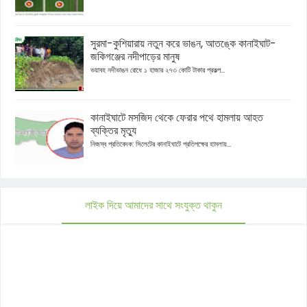
সুরমা-কুশিয়ারায় নতুন করে ভাঙন, আতঙ্কে কানাইঘাট-
জকিগঞ্জের নদীপাড়ের মানুষ
ভয়াবহ নদীভাঙন রোধে ১ হাজার ২৭৩ কোটি টাকার প্রকল্প...
কানাইঘাটে মসজিদ থেকে ফেরার পথে হামলায় আহত
ব্যক্তির মৃত্যু
নিজস্ব প্রতিবেদক: সিলেটের কানাইঘাটে প্রতিপক্ষের হামলায়...
লাইক দিয়ে আমাদের সাথে সংযুক্ত থাকুন