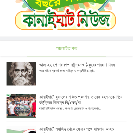
আলোচিত খবর
আজ ২২ শে শ্রাবণ- রবীন্দ্রনাথ ঠাকুরের প্রয়াণ দিবস
আজ বাইশে শ্রাবণ। বাংলা সাহিত্য ও কাব্যগীতির শ্রেষ্ঠ...
কানাইঘাটে যুবদলের শক্তি প্রদর্শন, তারেক রহমানকে নিয়ে
কটূক্তির বিরুদ্ধে বি/ক্ষো/ভ
কানাইঘাট নিউজ ডেস্ক : বিএনপির চেয়ারম্যান ও বাংলাদেশের...
কানাইঘাটে মসজিদ থেকে ফেরার পথে হামলায় আহত