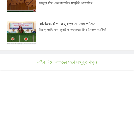
মাহবুবুর রশিদ: একসময় শান্তি, সম্প্রীতি ও সামাজিক...
কানাইঘাটে গণঅভ্যুত্থান দিবস পালিত
নিজস্ব প্রতিবেদক : জুলাই গণঅভ্যুত্থান দিবস উপলক্ষে কানাইঘাট...
লাইক দিয়ে আমাদের সাথে সংযুক্ত থাকুন