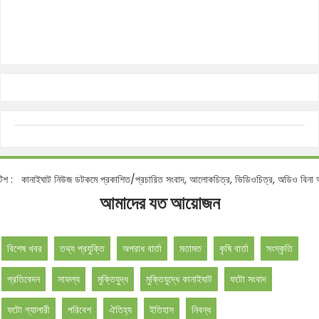
োটিশ :
কানাইঘাট নিউজ ডটকমে প্রকাশিত/প্রচারিত সংবাদ, আলোকচিত্র, ভিডিওচিত্র, অডিও বিনা
আমাদের যত আয়োজন
বিশেষ খবর
তথ্য প্রযুক্তি
অপরাধ বার্তা
মতামত
কৃষি বার্তা
সংস্কৃতি
প্রতিবেদন
সাফল্য
মুক্তিযুদ্ধ
মুক্তিযুদ্ধে কানাইঘাট
ফটো সংবাদ
ফটো গ্যালারী
পরিবেশ
ঐতিহ্য
ইতিহাস
নিবন্ধ