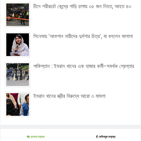
চীনে শরীরচর্চা কেন্দ্রে গাড়ি চাপায় ৩৫ জন নিহত, আহত ৪৩
সিনেমায় ‘আফগান নারীদের দুর্দশার চিত্র’, যা বললেন মালালা
পাকিস্তান : ইমরান খানের এক হাজার কর্মী-সমর্থক গ্রেপ্তার
ইমরান খানের স্ত্রীর বিরুদ্ধে আরো ৩ মামলা
ব্লগার মন্তব্য
ফেইসবুক মন্তব্য