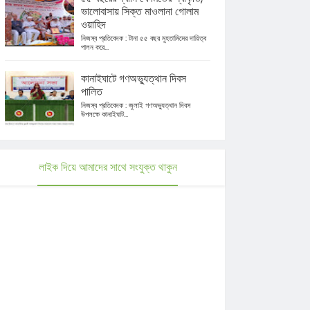
ভালোবাসায় সিক্ত মাওলানা গোলাম
ওয়াহিদ
নিজস্ব প্রতিবেদক : টানা ৫৫ বছর মুহতামিমের দায়িত্ব
পালন করে...
কানাইঘাটে গণঅভ্যুত্থান দিবস
পালিত
নিজস্ব প্রতিবেদক : জুলাই গণঅভ্যুত্থান দিবস
উপলক্ষে কানাইঘাট...
লাইক দিয়ে আমাদের সাথে সংযুক্ত থাকুন