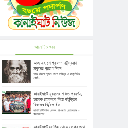
আলোচিত খবর
আজ ২২ শে শ্রাবণ- রবীন্দ্রনাথ
ঠাকুরের প্রয়াণ দিবস
আজ বাইশে শ্রাবণ। বাংলা সাহিত্য ও কাব্যগীতির
শ্রেষ্ঠ...
কানাইঘাটে যুবদলের শক্তি প্রদর্শন,
তারেক রহমানকে নিয়ে কটূক্তির
বিরুদ্ধে বি/ক্ষো/ভ
কানাইঘাট নিউজ ডেস্ক : বিএনপির চেয়ারম্যান ও
বাংলাদেশের...
কানাইঘাটে মসজিদ থেকে ফেরার পথে