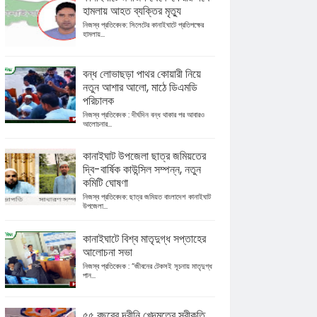
হামলায় আহত ব্যক্তির মৃত্যু
নিজস্ব প্রতিবেদক: সিলেটের কানাইঘাটে প্রতিপক্ষের
হামলায়...
বন্ধ লোভাছড়া পাথর কোয়ারী নিয়ে
নতুন আশার আলো, মাঠে ডিএমডি
পরিচালক
নিজস্ব প্রতিবেদক : দীর্ঘদিন বন্ধ থাকার পর আবারও
আলোচনার...
কানাইঘাট উপজেলা ছাত্র জমিয়তের
দ্বি-বার্ষিক কাউন্সিল সম্পন্ন, নতুন
কমিটি ঘোষণা
নিজস্ব প্রতিবেদক: ছাত্র জমিয়ত বাংলাদেশ কানাইঘাট
উপজেলা...
কানাইঘাটে বিশ্ব মাতৃদুগ্ধ সপ্তাহের
আলোচনা সভা
নিজস্ব প্রতিবেদক : “জীবনের টেকসই সূচনায় মাতৃদুগ্ধ
পান...
৫৫ বছরের দ্বীনি খেদমতের স্বীকৃতি,