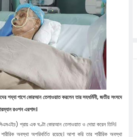
ত্ব পালনে
লগেটসহ
্রা, আসছেন
 এসএমসি
াহক সমাবেশ,
ছে জব্দ
তে চাই:
এরশাদের শয্যা পাশে কোরআন তেলাওয়াত করলেন তার সহধর্মিনী, জতীয় সংসদে
য়ারম্যান রওশন এরশাদ।
 (সিএমএইচ) প্রায় এক ঘণ্টা কোরআন তেলাওয়াত ও দোয়া করেন তিনি।
শারীরিক অবস্থা অপরিবর্তিত রয়েছে। আশা করি তার শারীরিক অবস্থা