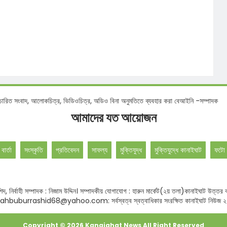
দ, আলোকচিত্র, ভিডিওচিত্র, অডিও বিনা অনুমতিতে ব্যবহার করা বেআইনি -সম্পাদক
আমাদের যত আয়োজন
 বার্তা
সংস্কৃতি
প্রতিবেদন
সাফল্য
মুক্তিযুদ্ধ
মুক্তিযুদ্ধে কানাইঘাট
ফটো 
বুর রশিদ, নির্বাহী সম্পাদক : নিজাম উদ্দিন। সম্পাদকীয় যোগাযোগ : হারুন মার্কেট(২য় তলা)কানাই
hbuburrashid68@yahoo.com: সর্বস্বত্ব স্বত্বাধিকার সংরক্ষিত কানাইঘাট নিউজ 
Copyright ©
2026
Kanaighat News
All Right Reserved