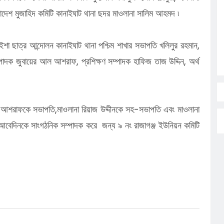
ংলাদেশ মুজাহিদ কমিটি কানাইঘাট থানা ছদর মাওলানা সালিম আহমদ ৷
 ছাত্র আন্দোলন কানাইঘাট থানা পশ্চিম শাখার সভাপতি খলিলুর রহমান,
াদক জুবায়ের আল আশরাফ, প্রশিক্ষণ সম্পাদক হাফিজ তাজ উদ্দিন, অর্থ
ম আশরাফকে সভাপতি,
মাওলানা রিয়াজ উদ্দীনকে সহ-সভাপতি এবং
মাওলানা
 আবেদিনকে সাংগঠনিক সম্পাদক করে
জন্য ৯ নং রাজাগঞ্জ ইউনিয়ন কমিটি