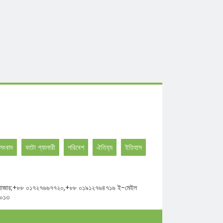
সংবাদ
ফটো গ্যালারী
পরিবেশ
ঐতিহ্য
ইতিহাস
ঘাট উত্তর বাজার;+৮৮ ০১৭২৭৬৬৭৭২০,+৮৮ ০১৯১২৭৬৪৭১৬ ই-মেইল
২০১৩