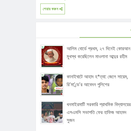
শেয়ার করুন
আলিম বোর্ডে প্রথম, ২৭ দিনেই কোরআন
মুখস্থ করেছিলেন মাওলানা আব্দুর রহীম
কানাইঘাটে আহাদ হ*ত্যা: জেলে সায়েম,
রি’মা’ন্ডে’র আবেদন পুলিশের
ধনমাইরমাটি সরকারি প্রাথমিক বিদ্যালয়ের
এসএমসি সভাপতি ফের হাফিজ আহমদ
সুজন