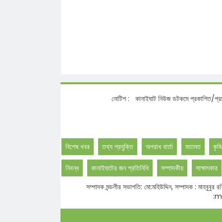
নোটিশ :
কানাইঘাট নিউজ ডটকমে প্রকাশিত/প্রচারিত সংবা
বিশেষ খবর
তথ্য প্রযুক্তি
অপরাধ বার্তা
মতামত
কৃষি
নিবন্ধ
কানাইঘাটের জন প্রতিনিধি
সম্পাদকীয়
সাক্ষাৎকার
সম্পাদক মন্ডলীর সভাপতি: মো:মহিউদ্দিন, সম্পাদক : মাহবু
:ma