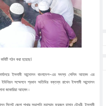
ত্ব পালনে
লগেটসহ
্রা, আসছেন
 এসএমসি
াহক সমাবেশ,
িক
ের আঁধারে
 কমিটি গঠন করা হয়েছে।
কার্যালয়ে ইসলামী আন্দোলন বাংলাদেশ-এর সদস্য সেলিম আহমদ এর
ায় ইউনিয়ন সম্মেলনে প্রধান অতিথির বক্তব্য রাখেন ইসলামী আন্দোলন
লানা জাকারিয়া আহমদ ৷
লন সিলেট জেলা শাখার সভাপতি মুহাম্মাদ ফয়জুল হাসান চৌধুরী, ইসলামী