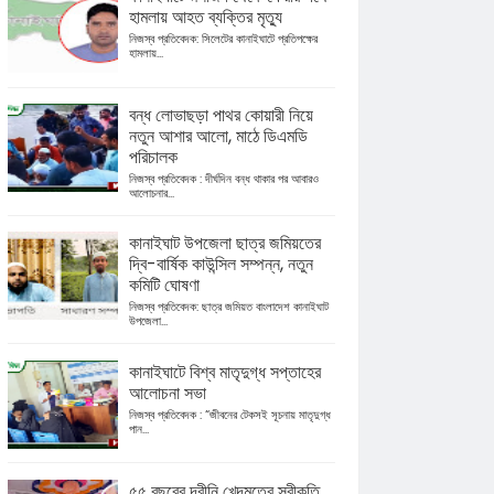
হামলায় আহত ব্যক্তির মৃত্যু
নিজস্ব প্রতিবেদক: সিলেটের কানাইঘাটে প্রতিপক্ষের
হামলায়...
বন্ধ লোভাছড়া পাথর কোয়ারী নিয়ে
নতুন আশার আলো, মাঠে ডিএমডি
পরিচালক
নিজস্ব প্রতিবেদক : দীর্ঘদিন বন্ধ থাকার পর আবারও
আলোচনার...
কানাইঘাট উপজেলা ছাত্র জমিয়তের
দ্বি-বার্ষিক কাউন্সিল সম্পন্ন, নতুন
কমিটি ঘোষণা
নিজস্ব প্রতিবেদক: ছাত্র জমিয়ত বাংলাদেশ কানাইঘাট
উপজেলা...
কানাইঘাটে বিশ্ব মাতৃদুগ্ধ সপ্তাহের
আলোচনা সভা
নিজস্ব প্রতিবেদক : “জীবনের টেকসই সূচনায় মাতৃদুগ্ধ
পান...
৫৫ বছরের দ্বীনি খেদমতের স্বীকৃতি,