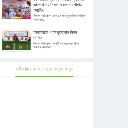
ভালোবাসায় সিক্ত মাওলানা গোলাম
ওয়াহিদ
নিজস্ব প্রতিবেদক : টানা ৫৫ বছর মুহতামিমের দায়িত্ব
পালন করে...
কানাইঘাটে গণঅভ্যুত্থান দিবস
পালিত
নিজস্ব প্রতিবেদক : জুলাই গণঅভ্যুত্থান দিবস
উপলক্ষে কানাইঘাট...
লাইক দিয়ে আমাদের সাথে সংযুক্ত থাকুন