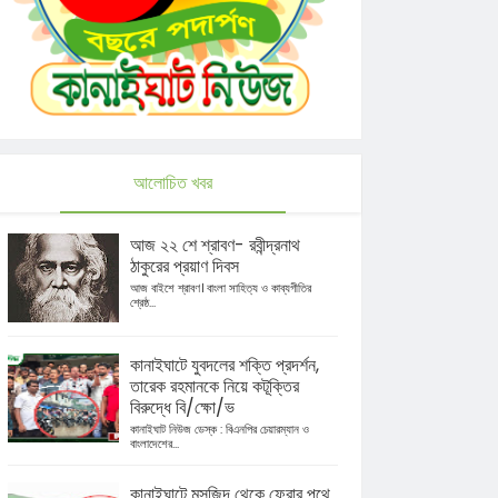
আলোচিত খবর
আজ ২২ শে শ্রাবণ- রবীন্দ্রনাথ
ঠাকুরের প্রয়াণ দিবস
আজ বাইশে শ্রাবণ। বাংলা সাহিত্য ও কাব্যগীতির
শ্রেষ্ঠ...
কানাইঘাটে যুবদলের শক্তি প্রদর্শন,
তারেক রহমানকে নিয়ে কটূক্তির
বিরুদ্ধে বি/ক্ষো/ভ
কানাইঘাট নিউজ ডেস্ক : বিএনপির চেয়ারম্যান ও
বাংলাদেশের...
কানাইঘাটে মসজিদ থেকে ফেরার পথে