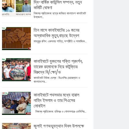
দ্বি-বার্ষিক কাউন্সিল সম্পন্ন, নতুন
কমিটি ঘোষণা
নিজস্ব প্রতিবেদক: ছাত্র জমিয়ত বাংলাদেশ কানাইঘাট
উপজেলা...
তিন মাসে কানাইঘাটের ১৬ জনের
অস্বাভাবিক মৃত্যু,বাড়ছে উদ্বেগ
মাহবুবুর রশিদ: একসময় শান্তি, সম্প্রীতি ও সামাজিক...
কানাইঘাটে যুবদলের শক্তি প্রদর্শন,
তারেক রহমানকে নিয়ে কটূক্তির
বিরুদ্ধে বি/ক্ষো/ভ
কানাইঘাট নিউজ ডেস্ক : বিএনপির চেয়ারম্যান ও
বাংলাদেশের...
কানাইঘাটে পথসভার মধ্যে হারাল
নাহিদ ইসলাম ও তার পিএসের
মোবাইল
নিজস্ব প্রতিবেদক: হবিগঞ্জ ও গোলাপগঞ্জে এনসিপির...
জুলাই গণঅভ্যুত্থান দিবস উপলক্ষে