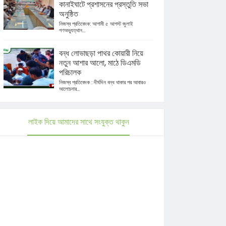
কানাইঘাটে প্রশাসনের প্রস্তুতি সভা
অনুষ্ঠিত
নিজস্ব প্রতিবেদক: আগামী ৫ আগস্ট জুলাই
গণঅভ্যুত্থান...
বন্ধ লোভাছড়া পাথর কোয়ারী নিয়ে
নতুন আশার আলো, মাঠে ডিএমডি
পরিচালক
নিজস্ব প্রতিবেদক : দীর্ঘদিন বন্ধ থাকার পর আবারও
আলোচনার...
লাইক দিয়ে আমাদের সাথে সংযুক্ত থাকুন