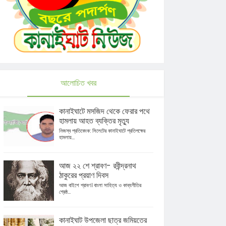
আলোচিত খবর
কানাইঘাটে মসজিদ থেকে ফেরার পথে
হামলায় আহত ব্যক্তির মৃত্যু
নিজস্ব প্রতিবেদক: সিলেটের কানাইঘাটে প্রতিপক্ষের
হামলায়...
আজ ২২ শে শ্রাবণ- রবীন্দ্রনাথ
ঠাকুরের প্রয়াণ দিবস
আজ বাইশে শ্রাবণ। বাংলা সাহিত্য ও কাব্যগীতির
শ্রেষ্ঠ...
কানাইঘাট উপজেলা ছাত্র জমিয়তের