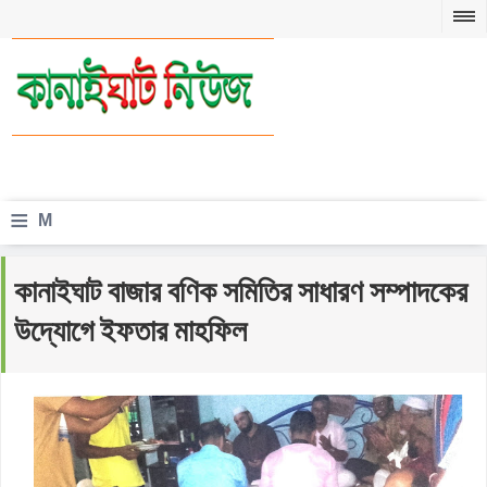
≡
M
e
কানাইঘাট বাজার বণিক সমিতির সাধারণ সম্পাদকের
n
উদ্যোগে ইফতার মাহফিল
u