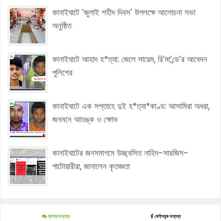
কানাইঘাটে ‘জুলাই শহীদ দিবস’ উপলক্ষে আলোচনা সভা
অনুষ্ঠিত
কানাইঘাটে আহাদ হ*ত্যা: জেলে সায়েম, রি’মা’ন্ডে’র আবেদন
পুলিশের
কানাইঘাটে এক সপ্তাহে দুই হ*ত্যা*কাণ্ড: আসামিরা অধরা,
জনমনে আতঙ্ক ও ক্ষোভ
কানাইঘাটের জনসমাগমে উচ্ছ্বসিত নাহিদ-সারজিস-
পাটোয়ারীরা, জানালেন কৃতজ্ঞতা
ব্লগার মন্তব্য
ফেইসবুক মন্তব্য