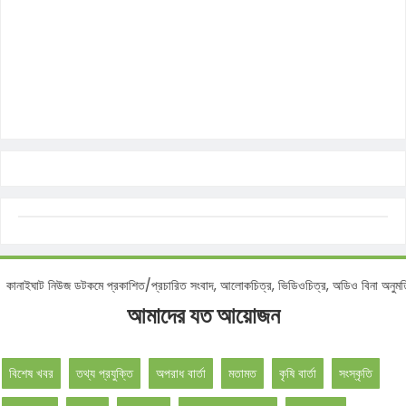
ইঘাট নিউজ ডটকমে প্রকাশিত/প্রচারিত সংবাদ, আলোকচিত্র, ভিডিওচিত্র, অডিও বিনা অনুমতিতে ব
আমাদের যত আয়োজন
বিশেষ খবর
তথ্য প্রযুক্তি
অপরাধ বার্তা
মতামত
কৃষি বার্তা
সংস্কৃতি