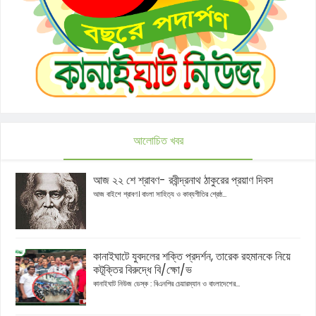
আলোচিত খবর
আজ ২২ শে শ্রাবণ- রবীন্দ্রনাথ ঠাকুরের প্রয়াণ দিবস
আজ বাইশে শ্রাবণ। বাংলা সাহিত্য ও কাব্যগীতির শ্রেষ্ঠ...
কানাইঘাটে যুবদলের শক্তি প্রদর্শন, তারেক রহমানকে নিয়ে
কটূক্তির বিরুদ্ধে বি/ক্ষো/ভ
কানাইঘাট নিউজ ডেস্ক : বিএনপির চেয়ারম্যান ও বাংলাদেশের...