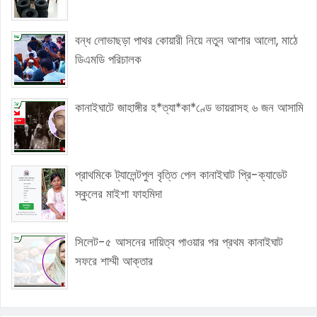
বন্ধ লোভাছড়া পাথর কোয়ারী নিয়ে নতুন আশার আলো, মাঠে
ডিএমডি পরিচালক
কানাইঘাটে জাহাঙ্গীর হ*ত্যা*কা*ণ্ডে ভায়রাসহ ৬ জন আসামি
প্রাথমিকে ট্যালেন্টপুল বৃত্তি পেল কানাইঘাট প্রি-ক্যাডেট
স্কুলের মাইশা ফাহমিদা
সিলেট-৫ আসনের দায়িত্ব পাওয়ার পর প্রথম কানাইঘাট
সফরে শাম্মী আক্তার