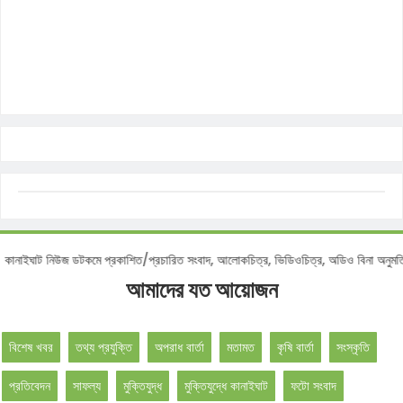
োটিশ :
কানাইঘাট নিউজ ডটকমে প্রকাশিত/প্রচারিত সংবাদ, আলোকচিত্র, ভিডিওচিত্র, অডিও বিনা
আমাদের যত আয়োজন
বিশেষ খবর
তথ্য প্রযুক্তি
অপরাধ বার্তা
মতামত
কৃষি বার্তা
সংস্কৃতি
প্রতিবেদন
সাফল্য
মুক্তিযুদ্ধ
মুক্তিযুদ্ধে কানাইঘাট
ফটো সংবাদ