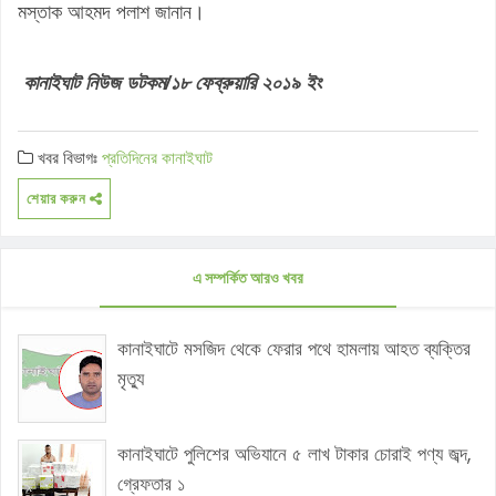
মস্তাক আহমদ পলাশ জানান।
কানাইঘাট নিউজ ডটকম/১৮ ফেব্রুয়ারি ২০১৯ ইং
খবর বিভাগঃ
প্রতিদিনের কানাইঘাট
শেয়ার করুন
এ সম্পর্কিত আরও খবর
কানাইঘাটে মসজিদ থেকে ফেরার পথে হামলায় আহত ব্যক্তির
মৃত্যু
কানাইঘাটে পুলিশের অভিযানে ৫ লাখ টাকার চোরাই পণ্য জব্দ,
গ্রেফতার ১