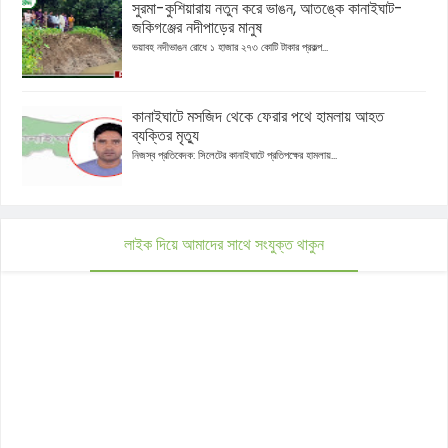
সুরমা-কুশিয়ারায় নতুন করে ভাঙন, আতঙ্কে কানাইঘাট-
জকিগঞ্জের নদীপাড়ের মানুষ
ভয়াবহ নদীভাঙন রোধে ১ হাজার ২৭৩ কোটি টাকার প্রকল্প...
কানাইঘাটে মসজিদ থেকে ফেরার পথে হামলায় আহত
ব্যক্তির মৃত্যু
নিজস্ব প্রতিবেদক: সিলেটের কানাইঘাটে প্রতিপক্ষের হামলায়...
লাইক দিয়ে আমাদের সাথে সংযুক্ত থাকুন