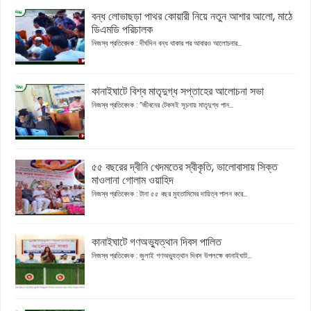
বন্ধ লোভাছড়া পাথর কোয়ারী নিয়ে নতুন আশার আলো, মাঠে
ডিএমডি পরিচালক
নিজস্ব প্রতিবেদক : দীর্ঘদিন বন্ধ থাকার পর আবারও আলোচনার...
কানাইঘাটে বিশ্ব মাতৃদুগ্ধ সপ্তাহের আলোচনা সভা
নিজস্ব প্রতিবেদক : “জীবনের টেকসই সূচনায় মাতৃদুগ্ধ পান...
৫৫ বছরের দ্বীনি খেদমতের স্বীকৃতি, ভালোবাসায় সিক্ত
মাওলানা গোলাম ওয়াহিদ
নিজস্ব প্রতিবেদক : টানা ৫৫ বছর মুহতামিমের দায়িত্ব পালন করে...
কানাইঘাটে গণঅভ্যুত্থান দিবস পালিত
নিজস্ব প্রতিবেদক : জুলাই গণঅভ্যুত্থান দিবস উপলক্ষে কানাইঘাট...