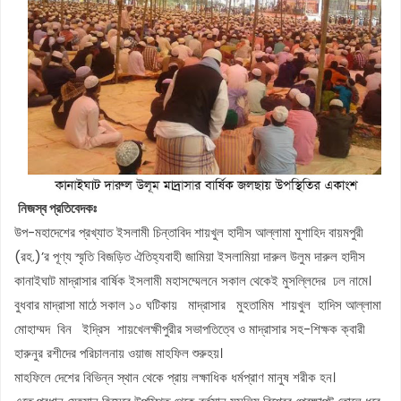
নিজস্ব প্রতিবেদকঃ
উপ-মহাদেশের প্রখ্যাত ইসলামী চিন্তাবিদ শায়খুল হাদীস আল্লামা মুশাহিদ বায়মপুরী
(রহ.)’র পূণ্য স্মৃতি বিজড়িত ঐতিহ্যবাহী জামিয়া ইসলামিয়া দারুল উলুম দারুল হাদীস
কানাইঘাট মাদ্রাসার বার্ষিক ইসলামী মহাসম্মেলনে সকাল থেকেই মুসল্লিদের ঢল নামে।
বুধবার মাদ্রাসা মাঠে সকাল ১০ ঘটিকায় মাদ্রাসার মুহতামিম শায়খুল হাদিস আল্লামা
মোহাম্মদ বিন ইদ্রিস শায়খেলক্ষীপুরীর সভাপতিত্বে ও মাদ্রাসার সহ-শিক্ষক ক্বারী
হারুনুর রশীদের পরিচালনায় ওয়াজ মাহফিল শুরুহয়।
মাহফিলে দেশের বিভিন্ন স্থান থেকে প্রায় লক্ষাধিক ধর্মপ্রাণ মানুষ শরীক হন।