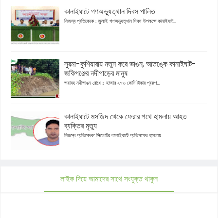
কানাইঘাটে গণঅভ্যুত্থান দিবস পালিত
নিজস্ব প্রতিবেদক : জুলাই গণঅভ্যুত্থান দিবস উপলক্ষে কানাইঘাট...
সুরমা-কুশিয়ারায় নতুন করে ভাঙন, আতঙ্কে কানাইঘাট-
জকিগঞ্জের নদীপাড়ের মানুষ
ভয়াবহ নদীভাঙন রোধে ১ হাজার ২৭৩ কোটি টাকার প্রকল্প...
কানাইঘাটে মসজিদ থেকে ফেরার পথে হামলায় আহত
ব্যক্তির মৃত্যু
নিজস্ব প্রতিবেদক: সিলেটের কানাইঘাটে প্রতিপক্ষের হামলায়...
লাইক দিয়ে আমাদের সাথে সংযুক্ত থাকুন