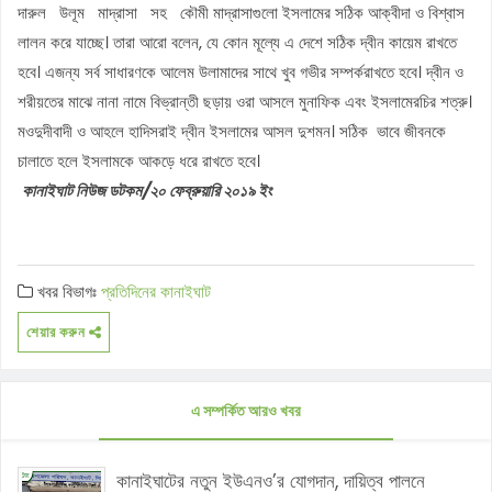
দারুল উলূম মাদ্রাসা সহ কৌমী মাদ্রাসাগুলো ইসলামের সঠিক আক্বীদা ও বিশ্বাস
লালন করে যাচ্ছে। তারা আরো বলেন, যে কোন মূল্যে এ দেশে সঠিক দ্বীন কায়েম রাখতে
হবে। এজন্য সর্ব সাধারণকে আলেম উলামাদের সাথে খুব গভীর সম্পর্করাখতে হবে। দ্বীন ও
শরীয়তের মাঝে নানা নামে বিভ্রান্তী ছড়ায় ওরা আসলে মুনাফিক এবং ইসলামেরচির শত্রু।
মওদুদীবাদী ও আহলে হাদিসরাই দ্বীন ইসলামের আসল দুশমন। সঠিক ভাবে জীবনকে
চালাতে হলে ইসলামকে আকড়ে ধরে রাখতে হবে।
কানাইঘাট নিউজ ডটকম/২০ ফেব্রুয়ারি
২০১৯
ইং
খবর বিভাগঃ
প্রতিদিনের কানাইঘাট
শেয়ার করুন
এ সম্পর্কিত আরও খবর
কানাইঘাটের নতুন ইউএনও’র যোগদান, দায়িত্ব পালনে