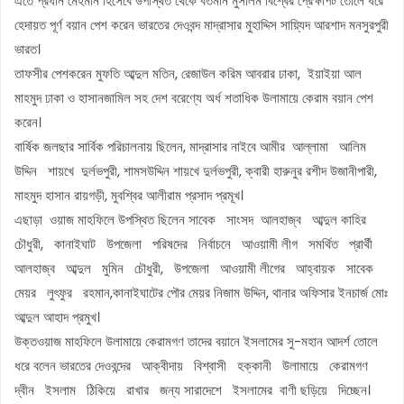
এতে প্রধান মেহমান হিসেবে উপস্থিত থেকে বর্তমান মুসলিম বিশ্বের প্রেক্ষাপট তোলে ধরে
হেদায়ত পূর্ণ বয়ান পেশ করেন ভারতের দেওবন্দ মাদ্রাসার মুহাদ্দিস সায়্যিদ আরশাদ মনসুরপুরী
ভারত।
তাফসীর পেশকরেন মুফতি আব্দুল মতিন, রেজাউল করিম আবরার ঢাকা, ইয়াইয়া আল
মাহমুদ ঢাকা ও হাসানজামিল সহ দেশ বরেণ্যে অর্ধ শতাধিক উলামায়ে কেরাম বয়ান পেশ
করেন।
বার্ষিক জলছার সার্বিক পরিচালনায় ছিলেন, মাদ্রাসার নাইবে আমীর আল্লামা আলিম
উদ্দিন শায়খে দুর্লভপুরী, শামসউদ্দিন শায়খে দুর্লভপুরী, ক্বারী হারুনুর রশীদ উজানীপারী,
মাহমুদ হাসান রায়গড়ী, মুবশ্বির আলীরাম প্রসাদ প্রমূখ।
এছাড়া ওয়াজ মাহফিলে উপস্থিত ছিলেন সাবেক সাংসদ আলহাজ্ব আব্দুল কাহির
চৌধুরী, কানাইঘাট উপজেলা পরিষদের নির্বাচনে আওয়ামী লীগ সমর্থিত প্রার্থী
আলহাজ্ব আব্দুল মুমিন চৌধুরী, উপজেলা আওয়ামী লীগের আহ্বায়ক সাবেক
মেয়র লুৎফুর রহমান,কানাইঘাটের পৌর মেয়র নিজাম উদ্দিন, থানার অফিসার ইনচার্জ মোঃ
আব্দুল আহাদ প্রমুখ।
উক্তওয়াজ মাহফিলে উলামায়ে কেরামগণ তাদের বয়ানে ইসলামের সু-মহান আদর্শ তোলে
ধরে বলেন ভারতের দেওবন্দের আক্বীদায় বিশ্বাসী হক্কানী উলামায়ে কেরামগণ
দ্বীন ইসলাম ঠিকিয়ে রাখার জন্য সারাদেশে ইসলামের বাণী ছড়িয়ে দিচ্ছেন।