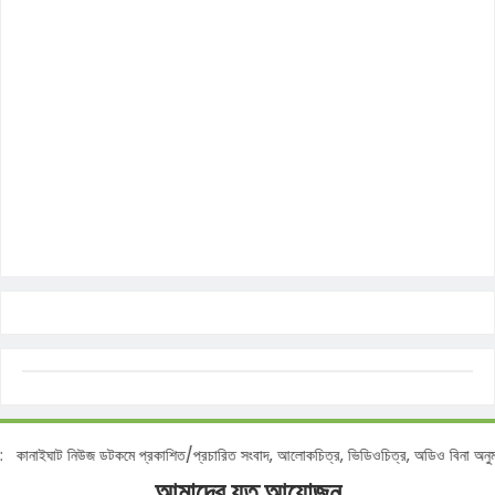
নোটিশ :
কানাইঘাট নিউজ ডটকমে প্রকাশিত/প্রচারিত সংবাদ, আলোকচিত্র, ভিডিওচিত্র, অডিও বি
আমাদের যত আয়োজন