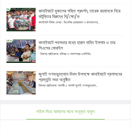
কানাইঘাটে যুবদলের শক্তি প্রদর্শন, তারেক রহমানকে নিয়ে
কটূক্তির বিরুদ্ধে বি/ক্ষো/ভ
কানাইঘাট নিউজ ডেস্ক : বিএনপির চেয়ারম্যান ও বাংলাদেশের...
কানাইঘাটে পথসভার মধ্যে হারাল নাহিদ ইসলাম ও তার
পিএসের মোবাইল
নিজস্ব প্রতিবেদক: হবিগঞ্জ ও গোলাপগঞ্জে এনসিপির...
জুলাই গণঅভ্যুত্থান দিবস উপলক্ষে কানাইঘাটে প্রশাসনের
প্রস্তুতি সভা অনুষ্ঠিত
নিজস্ব প্রতিবেদক: আগামী ৫ আগস্ট জুলাই গণঅভ্যুত্থান...
লাইক দিয়ে আমাদের সাথে সংযুক্ত থাকুন