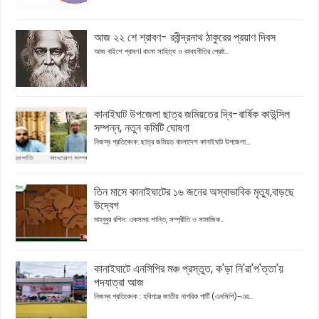
আজ ২২ শে শ্রাবণ- রবীন্দ্রনাথ ঠাকুরের প্রয়াণ দিবস
আজ বাইশে শ্রাবণ। বাংলা সাহিত্য ও কাব্যগীতির শ্রেষ্ঠ...
কানাইঘাট উপজেলা ছাত্র জমিয়তের দ্বি-বার্ষিক কাউন্সিল
সম্পন্ন, নতুন কমিটি ঘোষণা
নিজস্ব প্রতিবেদক: ছাত্র জমিয়ত বাংলাদেশ কানাইঘাট উপজেলা...
তিন মাসে কানাইঘাটের ১৬ জনের অস্বাভাবিক মৃত্যু,বাড়ছে
উদ্বেগ
মাহবুবুর রশিদ: একসময় শান্তি, সম্প্রীতি ও সামাজিক...
কানাইঘাটে এনসিপির মঞ্চ প্রস্তুত, ক'ড়া নি'রা'প'ত্তা'য়
পদযাত্রা আজ
নিজস্ব প্রতিবেদক : হবিগঞ্জে জাতীয় নাগরিক পার্টি (এনসিপি)-এর...