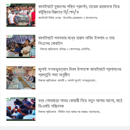
কানাইঘাটে যুবদলের শক্তি প্রদর্শন, তারেক রহমানকে নিয়ে
কটূক্তির বিরুদ্ধে বি/ক্ষো/ভ
কানাইঘাট নিউজ ডেস্ক : বিএনপির চেয়ারম্যান ও বাংলাদেশের...
কানাইঘাটে পথসভার মধ্যে হারাল নাহিদ ইসলাম ও তার
পিএসের মোবাইল
নিজস্ব প্রতিবেদক: হবিগঞ্জ ও গোলাপগঞ্জে এনসিপির...
জুলাই গণঅভ্যুত্থান দিবস উপলক্ষে কানাইঘাটে প্রশাসনের
প্রস্তুতি সভা অনুষ্ঠিত
নিজস্ব প্রতিবেদক: আগামী ৫ আগস্ট জুলাই গণঅভ্যুত্থান...
বন্ধ লোভাছড়া পাথর কোয়ারী নিয়ে নতুন আশার আলো, মাঠে
ডিএমডি পরিচালক
নিজস্ব প্রতিবেদক : দীর্ঘদিন বন্ধ থাকার পর আবারও আলোচনার...