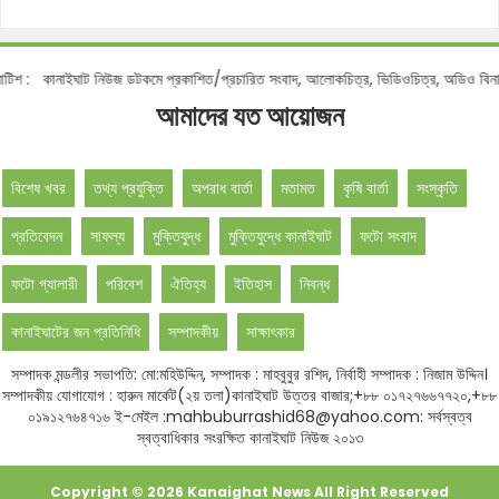
কানাইঘাট নিউজ ডটকমে প্রকাশিত/প্রচারিত সংবাদ, আলোকচিত্র, ভিডিওচিত্র, অডিও বিনা অনুমত
আমাদের যত আয়োজন
বিশেষ খবর
তথ্য প্রযুক্তি
অপরাধ বার্তা
মতামত
কৃষি বার্তা
সংস্কৃতি
প্রতিবেদন
সাফল্য
মুক্তিযুদ্ধ
মুক্তিযুদ্ধে কানাইঘাট
ফটো সংবাদ
ফটো গ্যালারী
পরিবেশ
ঐতিহ্য
ইতিহাস
নিবন্ধ
কানাইঘাটের জন প্রতিনিধি
সম্পাদকীয়
সাক্ষাৎকার
সম্পাদক মন্ডলীর সভাপতি: মো:মহিউদ্দিন, সম্পাদক : মাহবুবুর রশিদ, নির্বাহী সম্পাদক : নিজাম উদ্দিন।
সম্পাদকীয় যোগাযোগ : হারুন মার্কেট(২য় তলা)কানাইঘাট উত্তর বাজার;+৮৮ ০১৭২৭৬৬৭৭২০,+৮৮
০১৯১২৭৬৪৭১৬ ই-মেইল :mahbuburrashid68@yahoo.com: সর্বস্বত্ব
স্বত্বাধিকার সংরক্ষিত কানাইঘাট নিউজ ২০১৩
Copyright ©
2026
Kanaighat News
All Right Reserved