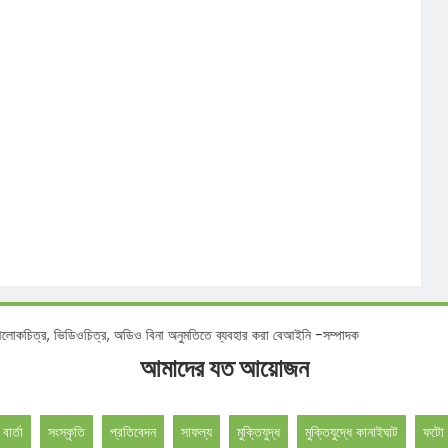
াদ, আলোকচিত্র, ভিডিওচিত্র, অডিও বিনা অনুমতিতে ব্যবহার করা বেআইনি -সম্পাদক
আমাদের যত আয়োজন
 বার্তা
সংস্কৃতি
প্রতিবেদন
সাফল্য
মুক্তিযুদ্ধ
মুক্তিযুদ্ধে কানাইঘাট
ফটো 