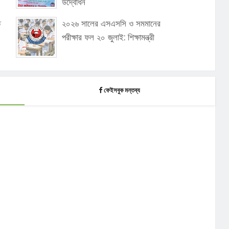
উদ্বোধন
ি
২০২৬ সালের এসএসসি ও সমমানের
পরীক্ষার ফল ২০ জুলাই: শিক্ষামন্ত্রী
ফেইসবুক মন্তব্য