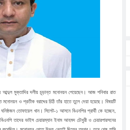
লগেটসহ
্রা, আসছেন
 এসএমসি
াহক সমাবেশ,
িক
ের আঁধারে
বাসায়
ার আব্দুল মুক্তাদির দলীয় চূড়ান্ত মনোনয়ন পেয়েছেন। আজ শনিবার রাত
ন্ত মনোনয়ন ও প্রতীক বরাদ্দের চিঠি তাঁর হাতে তুলে দেয়া হয়েছে। বিষয়টি
ের ঘনিষ্ঠজন তোফায়েল খান। সিলেট-১ আসনে বিএনপির প্রার্থী কে হচ্ছেন,
িতে বিএনপি তাদের ভাইস চেয়ারম্যান ইনাম আহমদ চৌধুরী ও চেয়ারপারসনের
প্রদান করেছিল। মনোনয়ন পেতে উভয় নেতাই ছিলেন তৎপর। তবে শেষ হাসি