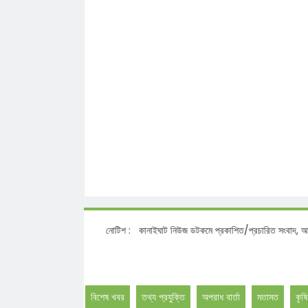
নোটিশ :
কানাইঘাট নিউজ ডটকমে প্রকাশিত/প্রচারিত সংব
বিশেষ খবর
তথ্য প্রযুক্তি
অপরাধ বার্তা
মতামত
কৃষি