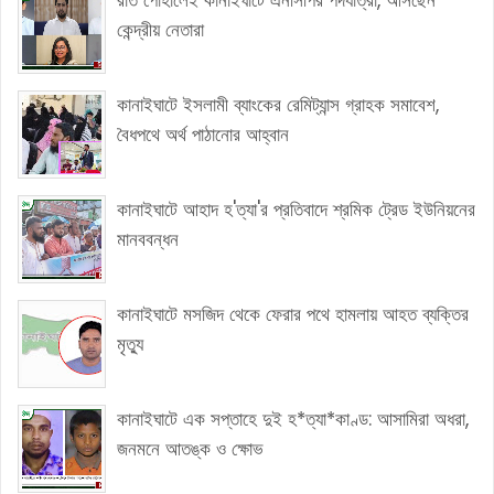
রাত পোহালেই কানাইঘাটে এনসিপির পদযাত্রা, আসছেন
কেন্দ্রীয় নেতারা
কানাইঘাটে ইসলামী ব্যাংকের রেমিট্যান্স গ্রাহক সমাবেশ,
বৈধপথে অর্থ পাঠানোর আহ্বান
কানাইঘাটে আহাদ হ'ত্যা'র প্রতিবাদে শ্রমিক ট্রেড ইউনিয়নের
মানববন্ধন
কানাইঘাটে মসজিদ থেকে ফেরার পথে হামলায় আহত ব্যক্তির
মৃত্যু
কানাইঘাটে এক সপ্তাহে দুই হ*ত্যা*কাণ্ড: আসামিরা অধরা,
জনমনে আতঙ্ক ও ক্ষোভ