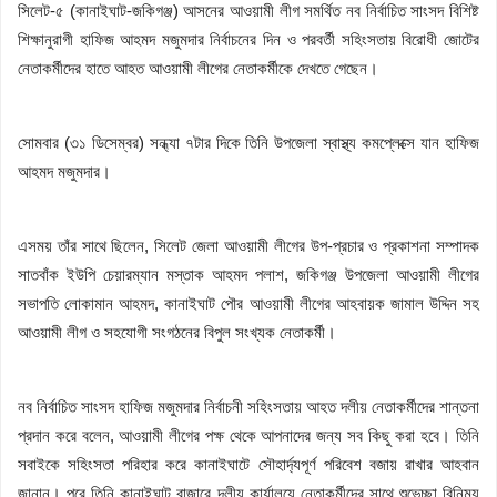
সিলেট-৫ (কানাইঘাট-জকিগঞ্জ) আসনের আওয়ামী লীগ সমর্থিত নব নির্বাচিত সাংসদ বিশিষ্ট
শিক্ষানুরাগী হাফিজ আহমদ মজুমদার নির্বাচনের দিন ও পরবর্তী সহিংসতায় বিরোধী জোটের
নেতাকর্মীদের হাতে আহত আওয়ামী লীগের নেতাকর্মীকে দেখতে গেছেন।
সোমবার (৩১ ডিসেম্বর) সন্ধ্যা ৭টার দিকে তিনি উপজেলা স্বাস্থ্য কমপ্লেক্সে যান হাফিজ
আহমদ মজুমদার।
এসময় তাঁর সাথে ছিলেন, সিলেট জেলা আওয়ামী লীগের উপ-প্রচার ও প্রকাশনা সম্পাদক
সাতবাঁক ইউপি চেয়ারম্যান মস্তাক আহমদ পলাশ, জকিগঞ্জ উপজেলা আওয়ামী লীগের
সভাপতি লোকামান আহমদ, কানাইঘাট পৌর আওয়ামী লীগের আহবায়ক জামাল উদ্দিন সহ
আওয়ামী লীগ ও সহযোগী সংগঠনের বিপুল সংখ্যক নেতাকর্মী।
নব নির্বাচিত সাংসদ হাফিজ মজুমদার নির্বাচনী সহিংসতায় আহত দলীয় নেতাকর্মীদের শান্তনা
প্রদান করে বলেন, আওয়ামী লীগের পক্ষ থেকে আপনাদের জন্য সব কিছু করা হবে। তিনি
সবাইকে সহিংসতা পরিহার করে কানাইঘাটে সৌহার্দ্যপূর্ণ পরিবেশ বজায় রাখার আহবান
জানান। পরে তিনি কানাইঘাট বাজারে দলীয় কার্যালয়ে নেতাকর্মীদের সাথে শুভেচ্ছা বিনিময়