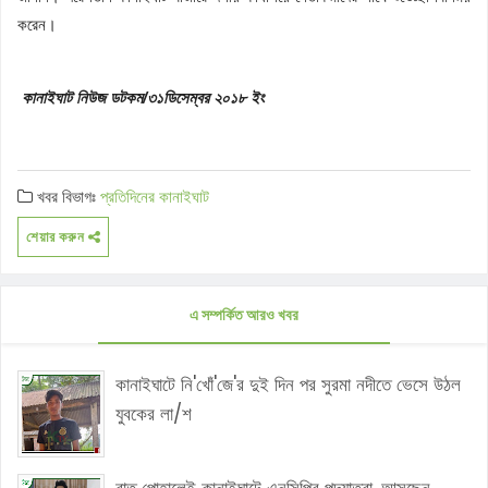
করেন।
কানাইঘাট নিউজ ডটকম/৩১ডিসেম্বর ২০১৮ ইং
খবর বিভাগঃ
প্রতিদিনের কানাইঘাট
শেয়ার করুন
এ সম্পর্কিত আরও খবর
কানাইঘাটে নি'খোঁ'জে'র দুই দিন পর সুরমা নদীতে ভেসে উঠল
যুবকের লা/শ