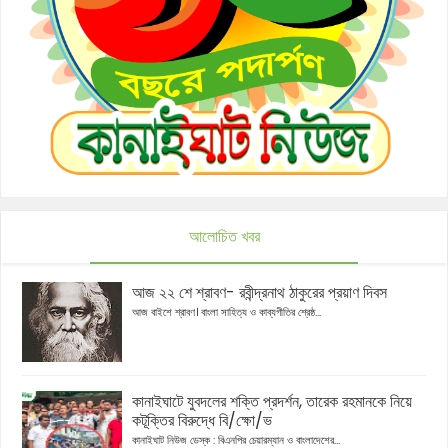
আলোচিত খবর
আজ ২২ শে শ্রাবণ- রবীন্দ্রনাথ ঠাকুরের প্রয়াণ দিবস
আজ বাইশে শ্রাবণ। বাংলা সাহিত্য ও কাব্যগীতির শ্রেষ্ঠ...
কানাইঘাটে যুবদলের শক্তি প্রদর্শন, তারেক রহমানকে নিয়ে
কটূক্তির বিরুদ্ধে বি/ক্ষো/ভ
কানাইঘাট নিউজ ডেস্ক : বিএনপির চেয়ারম্যান ও বাংলাদেশের...