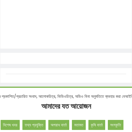
কমে প্রকাশিত/প্রচারিত সংবাদ, আলোকচিত্র, ভিডিওচিত্র, অডিও বিনা অনুমতিতে ব্যবহার করা 
আমাদের যত আয়োজন
বিশেষ খবর
তথ্য প্রযুক্তি
অপরাধ বার্তা
মতামত
কৃষি বার্তা
সংস্কৃতি