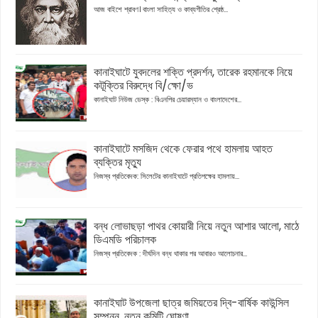
আজ বাইশে শ্রাবণ। বাংলা সাহিত্য ও কাব্যগীতির শ্রেষ্ঠ...
কানাইঘাটে যুবদলের শক্তি প্রদর্শন, তারেক রহমানকে নিয়ে
কটূক্তির বিরুদ্ধে বি/ক্ষো/ভ
কানাইঘাট নিউজ ডেস্ক : বিএনপির চেয়ারম্যান ও বাংলাদেশের...
কানাইঘাটে মসজিদ থেকে ফেরার পথে হামলায় আহত
ব্যক্তির মৃত্যু
নিজস্ব প্রতিবেদক: সিলেটের কানাইঘাটে প্রতিপক্ষের হামলায়...
বন্ধ লোভাছড়া পাথর কোয়ারী নিয়ে নতুন আশার আলো, মাঠে
ডিএমডি পরিচালক
নিজস্ব প্রতিবেদক : দীর্ঘদিন বন্ধ থাকার পর আবারও আলোচনার...
কানাইঘাট উপজেলা ছাত্র জমিয়তের দ্বি-বার্ষিক কাউন্সিল
সম্পন্ন, নতুন কমিটি ঘোষণা