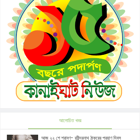
আলোচিত খবর
আজ ২২ শে শ্রাবণ- রবীন্দ্রনাথ ঠাকুরের প্রয়াণ দিবস