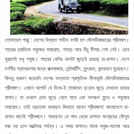
তোফায়েল পাপ্পু : দেশের বিখ্যাত পর্যটন নগরী হল মৌলভীবাজারের শ্রীমঙ্গল।
শহরের চারদিকে সবুজের সমারোহ, পাহাড় আর উঁচু টিলার শেষ নেই। চোখ
ঘুরালেই শুধু সবুজ। শহরের বেশির ভাগটা জুড়েই রয়েছে চা-বাগান। দেশে
দর্শনীয় স্থানগুলোর মধ্যে কক্সবাজার, সেন্টমার্টিন, সুন্দরবন, বান্দরবনে ঘুরেছেন।
কিন্তু ভ্রমণ করেননি দেশের অন্যতম প্রাকৃতিক লীলাভূমি মৌলভীবাজারের
শ্রীমঙ্গল। এখানে আপনি যে দিকে-ই তাকাবেন দু'চোখ জুড়ে দেখবেন চায়ের
বাগান। যা দেখলে চোখ জুড়ে খেলে যাবে এক অপরূপ সুন্দর ও সবুজের
সমারোহ। তাই হয়তোবা ভাবছেন কিভাবে যাবেন শ্রীমঙ্গলে! বাংলাদেশে চা-
বাগান মানেই শ্রীমঙ্গলে। সাধারণত মে মাস থেকে চাপাতা সংগ্রহের মৌসুম
শুরু হয় চলে অক্টোবর পর্যন্ত। এ সময় বাগানও থাকে সবুজ-সতেজ আর