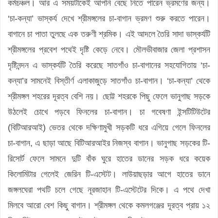
কর্মচঞ্চল। আর এ সময়টাকেই আপনি বেছে নিতে পারেন ভ্রমণের জন্য।
‘চা-কন্যা’ ভাস্কর্য দেখে শ্রীমঙ্গলের চা-বাগান ভ্রমণ শুরু করতে পারেন।
বাগানে চা পাতা তুলছে এক তরুণী শ্রমিক। এই আদলে তৈরি সাদা ভাস্কর্যটি
শ্রীমঙ্গলের প্রবেশ পথেই দৃষ্টি কেড়ে নেবে। মৌলভীবাজার জেলা প্রশাসন
দৃষ্টিনন্দন এ ভাস্কর্যটি তৈরি করেছে সাতগাঁও চা-বাগানের সহযোগিতায় ‘চা-
কন্যা’র সামনেই বিস্তীর্ণ এলাকাজুড়ে সাতগাঁও চা-বাগান। ‘চা-কন্যা’ থেকে
শ্রীমঙ্গল শহরের দূরত্ব বেশি নয়। ছোট্ট শহরকে পিছু ফেলে ভানুগাছ সড়কে
উঠলেই চোখে পড়বে ফিনলের চা-বাগান। চা গবেষণা ইন্সটিটিউটের
(বিটিআরআই) ভেতর থেকে দক্ষিণামুখী সড়কটি ধরে এগিয়ে গেলে ফিনলের
চা-বাগান, এ ছাড়া আছে বিটিআরআইর নিজস্ব বাগান। ভানুগাছ সড়কের টি-
রিসোর্ট ফেলে সামনে দুটি বাঁক ঘুরে হাতের ডানের সড়ক ধরে কয়েক
কিলোমিটার গেলেই জেরিন টি-এস্টেট। লাউয়াছড়ার আগে হাতের ডানে
জঙ্গলঘেরা পথটি চলে গেছে নূরজাহান টি-এস্টেটের দিকে। এ পথে দেখা
মিলবে আরো বেশ কিছু বাগান। শ্রীমঙ্গল থেকে কমলগঞ্জের দূরত্ব প্রায় ১২