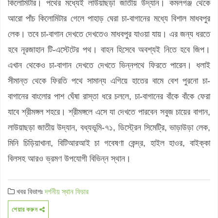
কিলোমিটার। পথের মধ্যেই লাউয়াছড়া জাতীয় উদ্যান। কমলগঞ্জ থেকে
আরো পাঁচ কিলোমিটার গেলে পাহাড় ঘেরা চা-বাগানের মধ্যে বিশাল মাধবপুর
লেক। তবে চা-বাগান দেখতে দেখতেও মাধবপুর যাওয়া যায়। এর জন্য ধরতে
হবে নূরজাহান টি-এস্টেটের পথ। বাহন হিসেবে অবশ্যই নিতে হবে জিপ।
এখান থেকেও চা-বাগান দেখতে দেখতে ভিন্নপথে ফিরতে পারেন। ধলাই
সীমান্ত থেকে ফিরতি পথে সামান্য এগিয়ে হাতের বামে বেশ পুরনো চা-
বাগানের বাংলোর পাশ ঘেঁষা রাস্তা ধরে চললে, চা-বাগানের বাঁকে বাঁকে ফেরা
যাবে শ্রীমঙ্গল শহরে। শ্রীমঙ্গলে এসে যা দেখতে পারবেন সবুজ চায়ের বাগান,
লাউয়াছড়া জাতীয় উদ্যান, বধ্যভূমি-৭১, ডিস্ট্রেন সিমেট্রি, ভাড়াউড়া লেক,
মিনি চিড়িয়াখানা, বিটিআরআই চা গবেষণা কেন্দ্র, হাইল হাওর, বাইক্কা
বিলসহ আরও ভ্রমণ উপযোগী বিভিন্ন স্থান।
খবর বিভাগঃ
দর্শনীয় স্থান
ফিচার
শেয়ার করুন