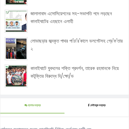
জালালাবাদ এসোসিয়েশনের সহ-সভাপতি পদে লড়ছেন
কানাইঘাটের এহছানে এলাহী
লোভাছড়ার জব্দকৃত পাথর পা'চা'র'কালে ভলগেটসহ গ্রে'ফ'তার
২
কানাইঘাটে যুবদলের শক্তি প্রদর্শন, তারেক রহমানকে নিয়ে
কটূক্তির বিরুদ্ধে বি/ক্ষো/ভ
ব্লগার মন্তব্য
ফেইসবুক মন্তব্য