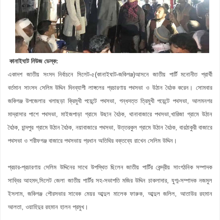
কানাইঘাট নিউজ ডেস্ক:
একাদশ জাতীয় সংসদ নির্বাচনে সিলেট-৫(কানাইঘাট-জকিগঞ্জ)আসনে জাতীয় পার্টি মনোনীত প্রার্থী
বর্তমান সাংসদ সেলিম উদ্দিন দিনব্যাপী লাঙ্গলের প্রচারণায় পথসভা ও উঠান বৈঠক করেন। সােমবার
জকিগঞ্জ উপজেলার খলাছড়া ক্রিমুখী পয়েন্টে পথসভা, গন্ধদত্ত ত্রিমুখী পয়েন্টে পথসভা, আলমনগর
মাদ্রাসার পাশে পথসভা, মাইজপাড়া গ্রামে উছান বৈঠক, থানাবাজারে পথসভা,খারিজা গ্রামে উঠান
বৈঠক, চান্দপুর গ্রামে উঠান বৈঠক, নয়াবাজারে পথসভা, উত্তরকুল গ্রামে উঠান বৈঠক, বারঠাকুরী বাজারে
পথসভা ও শরীফগঞ্জ বাজারে পথসভায় প্রধান অতিথির বক্তব্যে রাখেন সেলিম উদ্দিন।
প্রচার-প্রচারণায় সেলিম উদ্দিনের সাথে উপস্থিত ছিলেন
জাতীয় পার্টির কেন্দ্রীয় সাংগঠনিক সম্পাদক
সাব্বির আহমদ,
সিলেট জেলা জাতীয় পার্টির সহ-সভাপতি মজির উদ্দিন চাকলাদার, যুগ্ম-সম্পাদক নজমুল
ইসলাম, জকিগঞ্জ পৌরসভার সাবেক মেয়র আব্দুল মালেক ফারুক, আব্দুল জলিল, আতাউর রহমান
আলতা, ওয়াহিদুর রহমান হালন প্রমুখ।