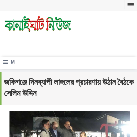
≡
M
e
জকিগঞ্জে দিনব্যাপী লাঙ্গলের প্রচারণায় উঠান বৈঠকে
n
সেলিম উদ্দিন
u