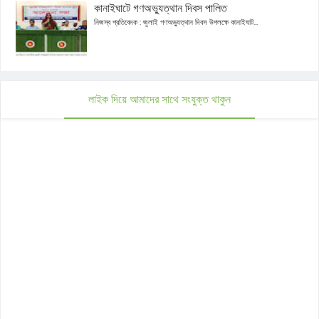
কানাইঘাটে গণঅভ্যুত্থান দিবস পালিত
নিজস্ব প্রতিবেদক : জুলাই গণঅভ্যুত্থান দিবস উপলক্ষে কানাইঘাট...
লাইক দিয়ে আমাদের সাথে সংযুক্ত থাকুন