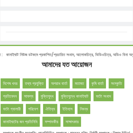
নোটিশ :
কানাইঘাট নিউজ ডটকমে প্রকাশিত/প্রচারিত সংবাদ, আলোকচিত্র, ভিডিওচিত্র, অডিও বি
আমাদের যত আয়োজন
বিশেষ খবর
তথ্য প্রযুক্তি
অপরাধ বার্তা
মতামত
কৃষি বার্তা
সংস্কৃতি
প্রতিবেদন
সাফল্য
মুক্তিযুদ্ধ
মুক্তিযুদ্ধে কানাইঘাট
ফটো সংবাদ
ফটো গ্যালারী
পরিবেশ
ঐতিহ্য
ইতিহাস
নিবন্ধ
কানাইঘাটের জন প্রতিনিধি
সম্পাদকীয়
সাক্ষাৎকার
সম্পাদক মন্ডলীর সভাপতি: মো:মহিউদ্দিন, সম্পাদক : মাহবুবুর রশিদ, নির্বাহী সম্পাদক : নিজাম উদ্দিন।