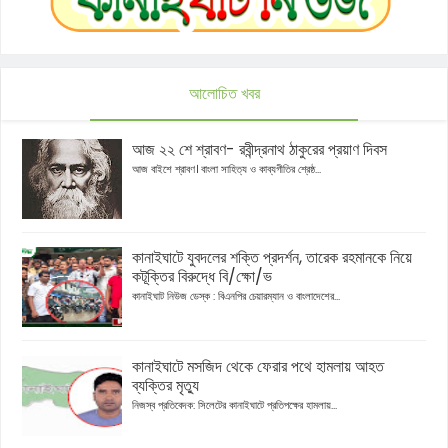
আলোচিত খবর
আজ ২২ শে শ্রাবণ- রবীন্দ্রনাথ ঠাকুরের প্রয়াণ দিবস
আজ বাইশে শ্রাবণ। বাংলা সাহিত্য ও কাব্যগীতির শ্রেষ্ঠ...
কানাইঘাটে যুবদলের শক্তি প্রদর্শন, তারেক রহমানকে নিয়ে
কটূক্তির বিরুদ্ধে বি/ক্ষো/ভ
কানাইঘাট নিউজ ডেস্ক : বিএনপির চেয়ারম্যান ও বাংলাদেশের...
কানাইঘাটে মসজিদ থেকে ফেরার পথে হামলায় আহত
ব্যক্তির মৃত্যু
নিজস্ব প্রতিবেদক: সিলেটের কানাইঘাটে প্রতিপক্ষের হামলায়...