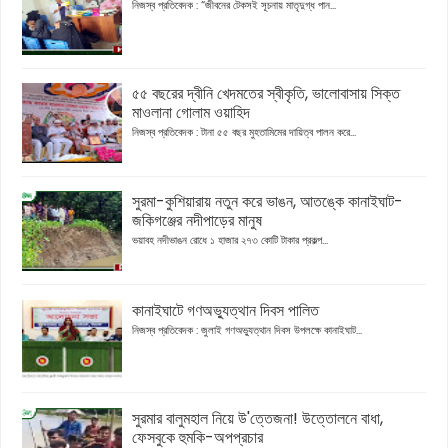
নিজস্ব প্রতিবেদক : “জীবনের টেকসই সূচনায় মাতৃদুগ্ধ পান...
৫৫ বছরের দ্বীনি খেদমতের স্বীকৃতি, ভালোবাসায় সিক্ত
মাওলানা গোলাম ওয়াহিদ
নিজস্ব প্রতিবেদক : টানা ৫৫ বছর মুহতামিমের দায়িত্ব পালন করে...
সুরমা-কুশিয়ারায় নতুন করে ভাঙন, আতঙ্কে কানাইঘাট-
জকিগঞ্জের নদীপাড়ের মানুষ
ভয়াবহ নদীভাঙন রোধে ১ হাজার ২৭৩ কোটি টাকার প্রকল্প...
কানাইঘাটে গণঅভ্যুত্থান দিবস পালিত
নিজস্ব প্রতিবেদক : জুলাই গণঅভ্যুত্থান দিবস উপলক্ষে কানাইঘাট...
সুরমার বালুমহাল নিয়ে উ'ত্তেজনা! উত্তোলনে বাধা,
ফেসবুকে হুমকি-অপপ্রচার