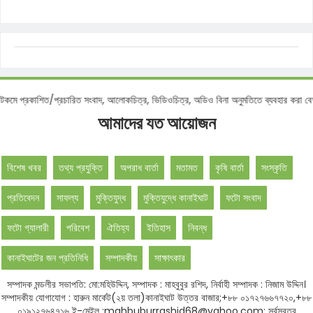
্রকাশিত/প্রচারিত সংবাদ, আলোকচিত্র, ভিডিওচিত্র, অডিও বিনা অনুমতিতে ব্যবহার করা বেআইন
আমাদের যত আয়োজন
বিশেষ খবর
তথ্য প্রযুক্তি
অপরাধ বার্তা
মতামত
কৃষি বার্তা
সংস্কৃতি
প্রতিবেদন
সাফল্য
মুক্তিযুদ্ধ
মুক্তিযুদ্ধে কানাইঘাট
ফটো সংবাদ
ফটো গ্যালারী
পরিবেশ
ঐতিহ্য
ইতিহাস
নিবন্ধ
কানাইঘাটের জন প্রতিনিধি
সম্পাদকীয়
সাক্ষাৎকার
সম্পাদক মন্ডলীর সভাপতি: মো:মহিউদ্দিন, সম্পাদক : মাহবুবুর রশিদ, নির্বাহী সম্পাদক : নিজাম উদ্দিন।
সম্পাদকীয় যোগাযোগ : হারুন মার্কেট(২য় তলা)কানাইঘাট উত্তর বাজার;+৮৮ ০১৭২৭৬৬৭৭২০,+৮৮
০১৯১২৭৬৪৭১৬ ই-মেইল :mahbuburrashid68@yahoo.com: সর্বস্বত্ব