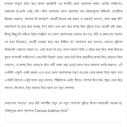
সাধারণ মানুষ। হটাত করে আসল অল্পবয়সী এক জননী। জেলা প্রশাসক সকাল থেকেই বলছিলেন,
আজকের ঠাণ্ডাটা একটু বেশি বেশি। সদাহাস্য জেলা প্রশাসক তার স্বভাবসুলভ ভঙ্গিতেই মেয়েটিকে
জিজ্ঞেস করলেন, আপনার কি সমস্যা? মেয়েটি উত্তর শুরু করতে না করতেই বললেন, আহা করছ কি?
বাচ্চাটাতো ঠাণ্ডায় জমে যাচ্ছে, ঈশ। আগে ওকে ভাল করে কাপড় দিয়ে মুড়িয়ে নাও। মেয়েটি চেষ্টা করল,
কিন্তু কিছুতেই গুছিয়ে উঠতে পারছিল না। জেলা প্রশাসকের বোধহয় মনে হল, উনি যে রকম তার সন্তান
কে যত্ন নিয়েছেন, মেয়েটি সেরকম করে পেরে উঠছিল না। আপসোস করে বললেন, আহারে তুমিতো
নিজেকেই গোছাতে পারলে না, এরই মধ্যে মা হয়ে গেলে। আসলে তিনি এ কথার মধ্য দিয়ে বাল্য বিবাহের
কুফল সম্পর্কেই বলছিলেন। এবার তিনি নিজেই চেয়ার থেকে উঠে গিয়ে বাচ্চাটিকে কাপড় দিয়ে মোড়াতে গিয়ে
দেখলেন, যে কাপড় দিয়ে মোড়ানো ছিল সেটি ভেজা আর ছেড়া। সাথে সাথে আমাকে অর্ডার করলেন, এই
এনডিসি এক্ষুনি একটা কম্বল এনে দাও। জেলা প্রশাসকের ত্রাণ ভাণ্ডার থেকে কম্বল নিয়ে আসা হল।
এনডিসি হিসেবে একটু সাহস করে বললাম, পিচ্ছিটাকে একটা শীতের পোশাক দিয়ে দিব। প্রায় ধমক দিয়ে
বললেন, দিব মানে, নিয়ে আসো। নিয়ে আসা হল নতুন পোশাক।
অবহেলায় অযত্নে বেড়ে উঠা আগামীর নতুন কে নতুন পোশাকে মুড়িয়ে দিলেন মমতাময়ী আরেক মা,
ফরিদপুরের জেলা প্রশাসক Tanzia Salma স্যার।''