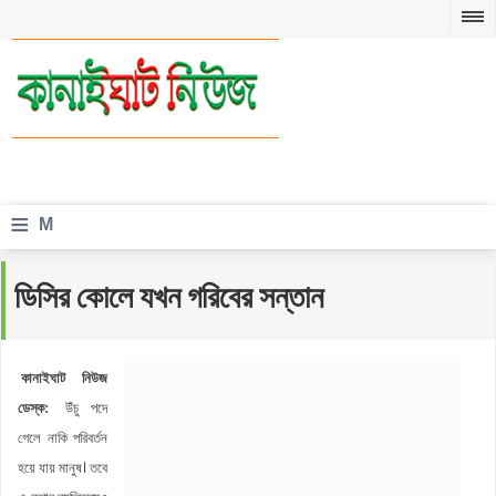
≡
M
e
ডিসির কোলে যখন গরিবের সন্তান
n
u
কানাইঘাট নিউজ
ডেস্ক:
উঁচু পদে
গেলে নাকি পরিবর্তন
হয়ে যায় মানুষ। তবে