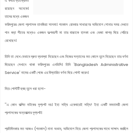
এ কথার ব্যতিক্রমও
রয়েছেন অনেকে।
তাদের মধ্যে একজন
ফরিদপুরের জেলা প্রশাসক তানজিয়া সালমা। গতকাল রোববার সাধারণের অভিযোগ শোনার সময় দেখতে
পান কড়া শীতের মধ্যেও একজন অল্পবয়সী মা তার বাচ্চাকে হালকা এবং ভেজা কাপড় দিয়ে পেচিয়ে
রেখেছেন।
তিনি তা দেখে যেভাবে দ্রুত ব্যবস্থা নিয়েছেন এবং নিজের সন্তানের মত কোলে তুলে নিয়েছেন তার বর্ণনা
দিয়েছেন সেখানে থাকা ফরিদপুরের এনডিসি। তিনি 'Bangladesh Administrative
Service' নামের একটি পেজে এর বিস্তারিত বর্ণনা দিয়ে পোস্ট করেন।
নিচে পোস্টটি হুবহু তুলে ধরা হলো-
''এ কোন কল্পিত নাটকের দৃশ্যপট নয়। ইহা সত্যি একেবারেই সত্যি! ইহা একটি মমতাময়ী জেলা
প্রশাসকের অন্তরাত্মার দৃশ্যপট।
প্রতিদিনকার মত আজও (গতকাল) নানা অভাব, অভিযোগ নিয়ে জেলা প্রশাসকের সাথে সাক্ষাৎ করছিল