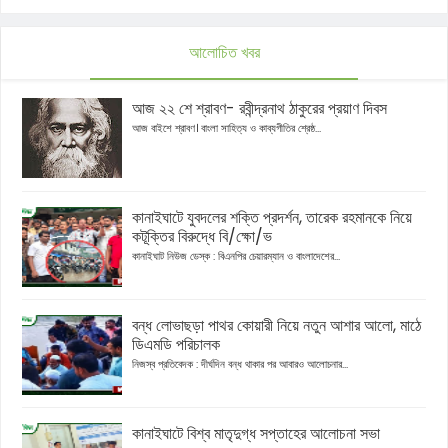
আলোচিত খবর
আজ ২২ শে শ্রাবণ- রবীন্দ্রনাথ ঠাকুরের প্রয়াণ দিবস
আজ বাইশে শ্রাবণ। বাংলা সাহিত্য ও কাব্যগীতির শ্রেষ্ঠ...
কানাইঘাটে যুবদলের শক্তি প্রদর্শন, তারেক রহমানকে নিয়ে
কটূক্তির বিরুদ্ধে বি/ক্ষো/ভ
কানাইঘাট নিউজ ডেস্ক : বিএনপির চেয়ারম্যান ও বাংলাদেশের...
বন্ধ লোভাছড়া পাথর কোয়ারী নিয়ে নতুন আশার আলো, মাঠে
ডিএমডি পরিচালক
নিজস্ব প্রতিবেদক : দীর্ঘদিন বন্ধ থাকার পর আবারও আলোচনার...
কানাইঘাটে বিশ্ব মাতৃদুগ্ধ সপ্তাহের আলোচনা সভা