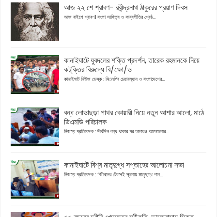
আজ ২২ শে শ্রাবণ- রবীন্দ্রনাথ ঠাকুরের প্রয়াণ দিবস
আজ বাইশে শ্রাবণ। বাংলা সাহিত্য ও কাব্যগীতির শ্রেষ্ঠ...
কানাইঘাটে যুবদলের শক্তি প্রদর্শন, তারেক রহমানকে নিয়ে
কটূক্তির বিরুদ্ধে বি/ক্ষো/ভ
কানাইঘাট নিউজ ডেস্ক : বিএনপির চেয়ারম্যান ও বাংলাদেশের...
বন্ধ লোভাছড়া পাথর কোয়ারী নিয়ে নতুন আশার আলো, মাঠে
ডিএমডি পরিচালক
নিজস্ব প্রতিবেদক : দীর্ঘদিন বন্ধ থাকার পর আবারও আলোচনার...
কানাইঘাটে বিশ্ব মাতৃদুগ্ধ সপ্তাহের আলোচনা সভা
নিজস্ব প্রতিবেদক : “জীবনের টেকসই সূচনায় মাতৃদুগ্ধ পান...