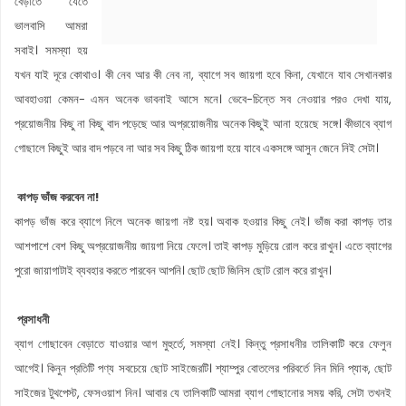
বেড়াতে যেতে
ভালবাসি আমরা
সবাই। সমস্যা হয়
যখন যাই দূরে কোথাও। কী নেব আর কী নেব না, ব্যাগে সব জায়গা হবে কিনা, যেখানে যাব সেখানকার
আবহাওয়া কেমন- এমন অনেক ভাবনাই আসে মনে। ভেবে-চিন্তে সব নেওয়ার পরও দেখা যায়,
প্রয়োজনীয় কিছু না কিছু বাদ পড়েছে আর অপ্রয়োজনীয় অনেক কিছুই আনা হয়েছে সঙ্গে। কীভাবে ব্যাগ
গোছালে কিছুই আর বাদ পড়বে না আর সব কিছু ঠিক জায়গা হয়ে যাবে একসঙ্গে আসুন জেনে নিই সেটা।
কাপড় ভাঁজ করবেন না!
কাপড় ভাঁজ করে ব্যাগে নিলে অনেক জায়গা নষ্ট হয়। অবাক হওয়ার কিছু নেই। ভাঁজ করা কাপড় তার
আশপাশে বেশ কিছু অপ্রয়োজনীয় জায়গা নিয়ে ফেলে। তাই কাপড় মুড়িয়ে রোল করে রাখুন। এতে ব্যাগের
পুরো জায়াগাটাই ব্যবহার করতে পারবেন আপনি। ছোট ছোট জিনিস ছোট রোল করে রাখুন।
প্রসাধনী
ব্যাগ গোছাবেন বেড়াতে যাওয়ার আগ মুহুর্তে, সমস্যা নেই। কিন্তু প্রসাধনীর তালিকাটি করে ফেলুন
আগেই। কিনুন প্রতিটি পণ্য সবচেয়ে ছোট সাইজেরটি। শ্যাম্পুর বোতলের পরিবর্তে নিন মিনি প্যাক, ছোট
সাইজের টুথপেস্ট, ফেসওয়াশ নিন। আবার যে তালিকাটি আমরা ব্যাগ গোছানোর সময় করি, সেটা তখনই