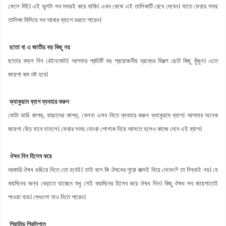
ফেলে দিই। এই ভুলটা সব সময়ই করে থাকি। এখন থেকে এই তালিকাটি রেখে দেবেন। যাতে ফেরার সময়
তালিকা মিলিয়ে সব আবার ব্যাগে ভরতে পারেন।
ছাতা বা এ জাতীয় বড় কিছু নয়
ছাতার বদলে নিন রেইনকোট। আপনার প্রতিটি বড় প্রয়োজনীয় দ্রব্যের বিকল্প ছোট কিছু খুঁজুন। এতে
জায়গা কম নষ্ট হবে।
ভ্যাকুয়াম ব্যাগ ব্যবহার করুন
মোটা ভারি কাপড়, বাচ্চাদের কাপড়, খেলনা এসব নিতে ব্যবহার করুন ভ্যাকুয়াম ব্যাগ। আপনার অনেক
জায়গা বেঁচে যাবে তাহলে। ফেরার সময় নোংরা পোশাক নিয়ে আসতে হলেও কাজে দেবে এই ব্যাগ।
ঔষধ নিন হিসেব করে
দরকারি ঔষধ গুছিয়ে নিতে তো হবেই। তাই বলে কি ঔষধের পুরো বাক্সই নিয়ে নেবেন? তা নিশ্চয়ই নয়। যে
কয়দিনের জন্য বেড়াতে যাচ্ছেন শুধু সেই কয়দিনের হিসেব করে ঔষধ নিন। কিছু ঔষধ সব জায়গাতেই
পাওয়া যায়। সেগুলো নাও নিতে পারেন।
পিরামিড প্রিন্সিপাল