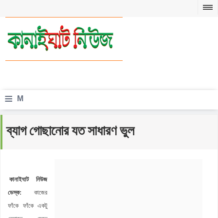
≡
M
e
ব্যাগ গোছানোর যত সাধারণ ভুল
n
u
কানাইঘাট নিউজ
ডেস্ক:
কাজের
ফাঁকে ফাঁকে একটু