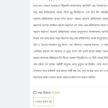
যাবে বলে ঘোষণা করেছেন। প্রিয়নবি সাল্লাল্লাহু আলাইহি ওয়া সাল্লামের 
কেন্দ্রীয় নেতারা
ধনমাইরমাটি সরকারি প্রাথমিক বিদ্যালয়ের
আবু বকর রাদিয়াল্লাহু আনহু তাঁকে চুমু দিয়েছিলেন এবং তিন দিন কেঁদে
সভাপতি ফের হাফিজ আহমদ সুজন
কানাইঘাটে ইসলামী ব্যাংকের রেমিট্যান্স গ্র
আয়েশা রাদিয়াল্লাহু আনহা বর্ণনা করেন- হজরত আয়েশা রাদিয়াল্লাহু আনহা
বৈধপথে অর্থ পাঠানোর আহ্বান
তিন মাসে কানাইঘাটের ১৬ জনের অস্বাভাব
করলেন। অতপর মসজিদে প্রবেশ করলেন। ওই সময় ওমর রাদিয়াল্লাহু আনহু মান
মৃত্যু,বাড়ছে উদ্বেগ
লোভাছড়ার জব্দকৃত পাথর চুরির হিড়িক, রাত
প্রবেশ করলেন। আয়েশা রাদিয়াল্লাহু আনহা রাসুলুল্লাহ সাল্লাল্লাহু আলাইহ
হিবারা তথা চাদর দ্বারা আবৃত ছিলেন। আবু বকর রাদিয়াল্লাহু আনহু রাসুলুল্ল
আটগ্রামে পাচার
কানাইঘাটের বিশিষ্ট সালিশ ব্যক্তিত্ব ওয়া
তাঁর দু`চোখের মাঝখানে চুমু দিলেন এবং কাঁদলেন, অতঃপর বললেন, হে 
ইন্তেকাল
সুরমা-কুশিয়ারায় নতুন করে ভাঙন, আতঙ্ক
একত্রিত করবেন না। আপনার যে মৃত্যু হলো এটা হয়েই থাকে। হজরত আবদুল্লা
কানাইঘাট-জকিগঞ্জের নদীপাড়ের মানুষ
কানাইঘাটে গণঅভ্যুত্থান দিবস পালিত
হজরত জাফরের পরিবারকে তিন দিনের অবকাশ দিয়েছিলেন যে, তিনি তাদের 
আর কেঁদো না। সুতরাং প্রতিটি মানুষের জন্য মৃত্যুর পর তিনদিন শোক পালন 
ইসলামে বৈধ। হাউমাউ করে কান্না কাটি করা বৈধ নয়। তা করা যাবে না। এ কা
আলোকে আমল যথাযথ আমল করার তাওফিক দান করুন। আমিন।
খবর বিভাগঃ
ইসলাম
শেয়ার করুন