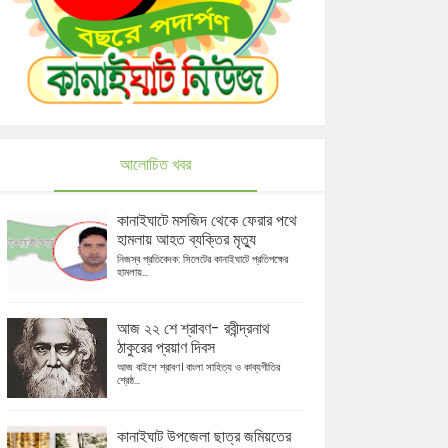
আলোচিত খবর
কানাইঘাটে মসজিদ থেকে ফেরার পথে
হামলায় আহত ব্যক্তির মৃত্যু
নিজস্ব প্রতিবেদক: সিলেটের কানাইঘাটে প্রতিপক্ষের
হামলায়...
আজ ২২ শে শ্রাবণ- রবীন্দ্রনাথ
ঠাকুরের প্রয়াণ দিবস
আজ বাইশে শ্রাবণ। বাংলা সাহিত্য ও কাব্যগীতির
শ্রেষ্ঠ...
কানাইঘাট উপজেলা ছাত্র জমিয়তের