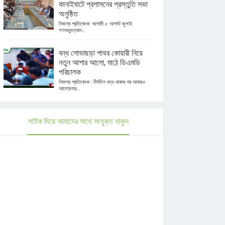
কানাইঘাটে প্রশাসনের প্রস্তুতি সভা
অনুষ্ঠিত
নিজস্ব প্রতিবেদক: আগামী ৫ আগস্ট জুলাই
গণঅভ্যুত্থান...
বন্ধ লোভাছড়া পাথর কোয়ারী নিয়ে
নতুন আশার আলো, মাঠে ডিএমডি
পরিচালক
নিজস্ব প্রতিবেদক : দীর্ঘদিন বন্ধ থাকার পর আবারও
আলোচনার...
লাইক দিয়ে আমাদের সাথে সংযুক্ত থাকুন