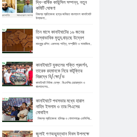
দ্বি-বার্ষিক কাউন্সিল সম্পন্ন, নতুন
কমিটি ঘোষণা
নিজস্ব প্রতিবেদক: ছাত্র জমিয়ত বাংলাদেশ কানাইঘাট
উপজেলা...
তিন মাসে কানাইঘাটের ১৬ জনের
অস্বাভাবিক মৃত্যু,বাড়ছে উদ্বেগ
মাহবুবুর রশিদ: একসময় শান্তি, সম্প্রীতি ও সামাজিক...
কানাইঘাটে যুবদলের শক্তি প্রদর্শন,
তারেক রহমানকে নিয়ে কটূক্তির
বিরুদ্ধে বি/ক্ষো/ভ
কানাইঘাট নিউজ ডেস্ক : বিএনপির চেয়ারম্যান ও
বাংলাদেশের...
কানাইঘাটে পথসভার মধ্যে হারাল
নাহিদ ইসলাম ও তার পিএসের
মোবাইল
নিজস্ব প্রতিবেদক: হবিগঞ্জ ও গোলাপগঞ্জে এনসিপির...
জুলাই গণঅভ্যুত্থান দিবস উপলক্ষে