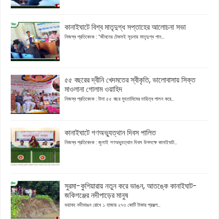
কানাইঘাটে বিশ্ব মাতৃদুগ্ধ সপ্তাহের আলোচনা সভা
নিজস্ব প্রতিবেদক : “জীবনের টেকসই সূচনায় মাতৃদুগ্ধ পান...
৫৫ বছরের দ্বীনি খেদমতের স্বীকৃতি, ভালোবাসায় সিক্ত
মাওলানা গোলাম ওয়াহিদ
নিজস্ব প্রতিবেদক : টানা ৫৫ বছর মুহতামিমের দায়িত্ব পালন করে...
কানাইঘাটে গণঅভ্যুত্থান দিবস পালিত
নিজস্ব প্রতিবেদক : জুলাই গণঅভ্যুত্থান দিবস উপলক্ষে কানাইঘাট...
সুরমা-কুশিয়ারায় নতুন করে ভাঙন, আতঙ্কে কানাইঘাট-
জকিগঞ্জের নদীপাড়ের মানুষ
ভয়াবহ নদীভাঙন রোধে ১ হাজার ২৭৩ কোটি টাকার প্রকল্প...