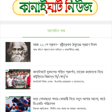
আলোচিত খবর
আজ ২২ শে শ্রাবণ- রবীন্দ্রনাথ ঠাকুরের প্রয়াণ দিবস
আজ বাইশে শ্রাবণ। বাংলা সাহিত্য ও কাব্যগীতির শ্রেষ্ঠ...
কানাইঘাটে যুবদলের শক্তি প্রদর্শন, তারেক রহমানকে নিয়ে
কটূক্তির বিরুদ্ধে বি/ক্ষো/ভ
কানাইঘাট নিউজ ডেস্ক : বিএনপির চেয়ারম্যান ও বাংলাদেশের...
বন্ধ লোভাছড়া পাথর কোয়ারী নিয়ে নতুন আশার আলো, মাঠে
ডিএমডি পরিচালক
নিজস্ব প্রতিবেদক : দীর্ঘদিন বন্ধ থাকার পর আবারও আলোচনার...