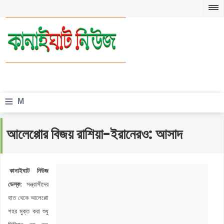
≡
M
e
আলেপ্পোর বিজয় রাশিয়া-ইরানেরও: আসাদ
n
u
কানাইঘাট নিউজ
ডেস্ক:
সন্ত্রাসীদের
হাত থেকে আলেপ্পো
শহর মুক্ত করা শুধু