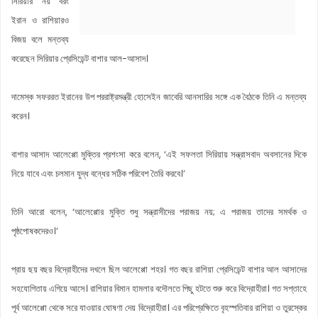
সিরিয়ার নয় বরং
ইরান ও রাশিয়ারও
বিজয় বলে মন্তব্য
করেছেন সিরিয়ার প্রেসিডেন্ট বাশার আল-আসাদ।
দামেস্ক সফররত ইরানের উপ পররাষ্ট্রমন্ত্রী হোসেইন জাবেরি আনসারির সঙ্গে এক বৈঠকে তিনি এ মন্তব্য
করেন।
বাশার আসাদ আলেপ্পো মুক্তির প্রশংসা করে বলেন, ‘এই সফলতা সিরিয়ায় সন্ত্রাসবাদ অবসানের দিকে
নিয়ে যাবে এবং চলমান যুদ্ধ বন্ধের সঠিক পরিবেশ তৈরি করবে।’
তিনি আরো বলেন, ‘আলেপ্পোর মুক্তি শুধু সন্ত্রাসীদের পরাজয় নয়; এ পরাজয় তাদের সমর্থক ও
পৃষ্ঠপোষকদেরও।’
প্রায় ছয় বছর বিদ্রোহীদের দখলে ছিল আলেপ্পো শহর। গত বছর রাশিয়া প্রেসিডেন্ট বাশার আল আসাদের
সহযোগিতায় এগিয়ে আসে। রাশিয়ার বিমান হামলার বদৌলতে পিছু হটতে শুরু করে বিদ্রোহীরা। গত সপ্তাহে
পূর্ব আলেপ্পো থেকে সরে যাওয়ার ঘোষণা দেয় বিদ্রোহীরা। এর পরিপ্রেক্ষিতে বৃহস্পতিবার রাশিয়া ও তুরস্কের