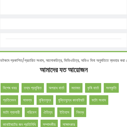
 প্রকাশিত/প্রচারিত সংবাদ, আলোকচিত্র, ভিডিওচিত্র, অডিও বিনা অনুমতিতে ব্যবহার করা বেআই
আমাদের যত আয়োজন
বিশেষ খবর
তথ্য প্রযুক্তি
অপরাধ বার্তা
মতামত
কৃষি বার্তা
সংস্কৃতি
প্রতিবেদন
সাফল্য
মুক্তিযুদ্ধ
মুক্তিযুদ্ধে কানাইঘাট
ফটো সংবাদ
ফটো গ্যালারী
পরিবেশ
ঐতিহ্য
ইতিহাস
নিবন্ধ
কানাইঘাটের জন প্রতিনিধি
সম্পাদকীয়
সাক্ষাৎকার