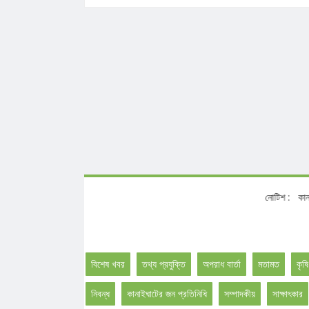
নোটি
বিশেষ খবর
তথ্য প্রযুক্তি
অপরাধ বার্তা
মতামত
কৃষি
নিবন্ধ
কানাইঘাটের জন প্রতিনিধি
সম্পাদকীয়
সাক্ষাৎকার