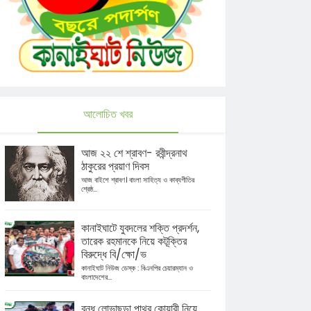
আলোচিত খবর
আজ ২২ শে শ্রাবণ- রবীন্দ্রনাথ
ঠাকুরের প্রয়াণ দিবস
আজ বাইশে শ্রাবণ। বাংলা সাহিত্য ও কাব্যগীতির
শ্রেষ্ঠ...
কানাইঘাটে যুবদলের শক্তি প্রদর্শন,
তারেক রহমানকে নিয়ে কটূক্তির
বিরুদ্ধে বি/ক্ষো/ভ
কানাইঘাট নিউজ ডেস্ক : বিএনপির চেয়ারম্যান ও
বাংলাদেশের...
বন্ধ লোভাছড়া পাথর কোয়ারী নিয়ে