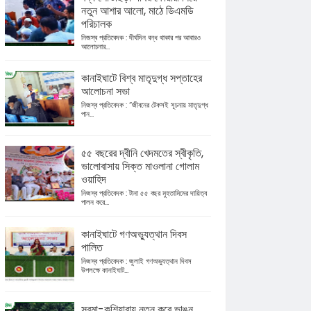
নতুন আশার আলো, মাঠে ডিএমডি
পরিচালক
নিজস্ব প্রতিবেদক : দীর্ঘদিন বন্ধ থাকার পর আবারও
আলোচনার...
কানাইঘাটে বিশ্ব মাতৃদুগ্ধ সপ্তাহের
আলোচনা সভা
নিজস্ব প্রতিবেদক : “জীবনের টেকসই সূচনায় মাতৃদুগ্ধ
পান...
৫৫ বছরের দ্বীনি খেদমতের স্বীকৃতি,
ভালোবাসায় সিক্ত মাওলানা গোলাম
ওয়াহিদ
নিজস্ব প্রতিবেদক : টানা ৫৫ বছর মুহতামিমের দায়িত্ব
পালন করে...
কানাইঘাটে গণঅভ্যুত্থান দিবস
পালিত
নিজস্ব প্রতিবেদক : জুলাই গণঅভ্যুত্থান দিবস
উপলক্ষে কানাইঘাট...
সুরমা-কুশিয়ারায় নতুন করে ভাঙন,