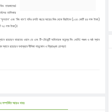
িউড তারকাদের।
বাসায়
র্বসের তালিকায়
ে
 ‘‌সুলতান’ এবং ‘‌কিং খান’‌‌। যদিও চলতি বছরে আয়ের দিক থেকে বিরাটকে (‌১৩৪ কোটি ৪৪ লক্ষ টাকা)‌
৭৫ লক্ষ টাকা‌)‌।
 রহমানকে
ানে রয়েছেন ভারতের ওয়ান ডে এবং টি-‌টোয়েন্টি অধিনায়ক মহেন্দ্র সিং ধোনি। পঞ্চম ও ষষ্ঠ স্থান
 আশার আলো,
বম স্থানে রয়েছেন যথাক্রমে দীপিকা পাডুকোন ও প্রিয়াঙ্কা চোপড়া।
চনা সভা
্ষিক
এ সম্পর্কিত আরও খবর