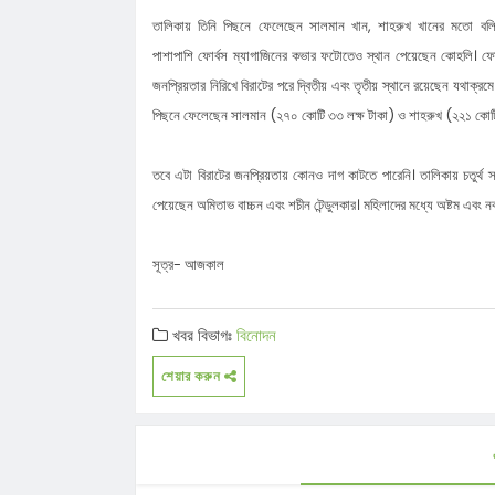
তালিকায় তিনি পিছনে ফেলেছেন সালমান খান, শাহরুখ খানের মতো বল
নবাগত ইউএনও সুমাইয়া
৫৫ বছরের দ্বীনি খেদমতের স্বীকৃতি, ভালো
পাশাপাশি ফোর্বস ম্যাগাজিনের কভার ফটোতেও স্থান পেয়েছেন কোহলি। ফো
সিক্ত মাওলানা গোলাম ওয়াহিদ
সুরমা-কুশিয়ারায় নতুন করে ভাঙন, আতঙ্ক
জনপ্রিয়তার নিরিখে বিরাটের পরে দ্বিতীয় এবং তৃতীয় স্থানে রয়েছেন যথাক্রমে
কানাইঘাট-জকিগঞ্জের নদীপাড়ের মানুষ
কানাইঘাটে গণঅভ্যুত্থান দিবস পালিত
পিছনে ফেলেছেন সালমান (২৭০ কোটি ৩৩ লক্ষ টাকা‌)‌ ও শাহরুখ (২২১ কোটি 
কানাইঘাটে যুবদলের শক্তি প্রদর্শন, তারেক
তবে এটা বিরাটের জনপ্রিয়তায় কোনও দাগ কাটতে পারেনি। তালিকায় চতুর্থ স্থ
নিয়ে কটূক্তির বিরুদ্ধে বি/ক্ষো/ভ
বন্ধ লোভাছড়া পাথর কোয়ারী নিয়ে নতুন
পেয়েছেন অমিতাভ বাচ্চন এবং শচীন টেন্ডুলকার। মহিলাদের মধ্যে অষ্টম এবং ন
মাঠে ডিএমডি পরিচালক
কানাইঘাটে বিশ্ব মাতৃদুগ্ধ সপ্তাহের আলো
কানাইঘাট উপজেলা ছাত্র জমিয়তের দ্বি-বার
সূত্র- আজকাল
কাউন্সিল সম্পন্ন, নতুন কমিটি ঘোষণা
খবর বিভাগঃ
বিনোদন
শেয়ার করুন