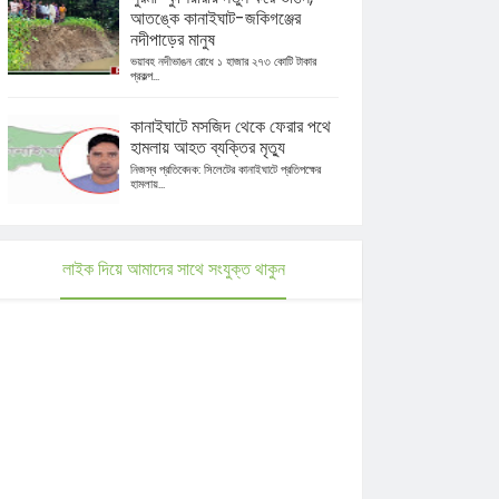
আতঙ্কে কানাইঘাট-জকিগঞ্জের
নদীপাড়ের মানুষ
ভয়াবহ নদীভাঙন রোধে ১ হাজার ২৭৩ কোটি টাকার
প্রকল্প...
কানাইঘাটে মসজিদ থেকে ফেরার পথে
হামলায় আহত ব্যক্তির মৃত্যু
নিজস্ব প্রতিবেদক: সিলেটের কানাইঘাটে প্রতিপক্ষের
হামলায়...
লাইক দিয়ে আমাদের সাথে সংযুক্ত থাকুন