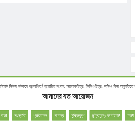
শ :
কানাইঘাট নিউজ ডটকমে প্রকাশিত/প্রচারিত সংবাদ, আলোকচিত্র, ভিডিওচিত্র, অডিও বিনা অনু
আমাদের যত আয়োজন
 বার্তা
সংস্কৃতি
প্রতিবেদন
সাফল্য
মুক্তিযুদ্ধ
মুক্তিযুদ্ধে কানাইঘাট
ফটো 