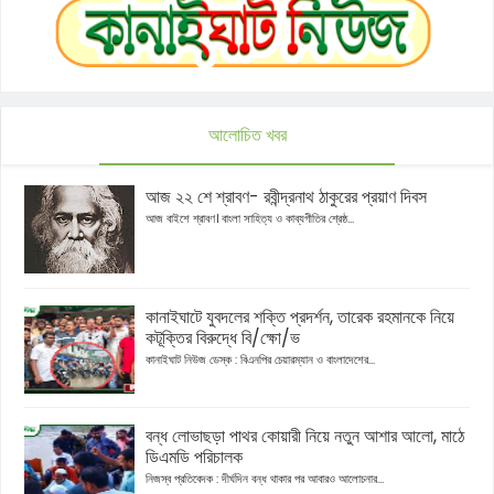
আলোচিত খবর
আজ ২২ শে শ্রাবণ- রবীন্দ্রনাথ ঠাকুরের প্রয়াণ দিবস
আজ বাইশে শ্রাবণ। বাংলা সাহিত্য ও কাব্যগীতির শ্রেষ্ঠ...
কানাইঘাটে যুবদলের শক্তি প্রদর্শন, তারেক রহমানকে নিয়ে
কটূক্তির বিরুদ্ধে বি/ক্ষো/ভ
কানাইঘাট নিউজ ডেস্ক : বিএনপির চেয়ারম্যান ও বাংলাদেশের...
বন্ধ লোভাছড়া পাথর কোয়ারী নিয়ে নতুন আশার আলো, মাঠে
ডিএমডি পরিচালক
নিজস্ব প্রতিবেদক : দীর্ঘদিন বন্ধ থাকার পর আবারও আলোচনার...