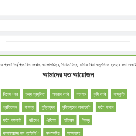
াশিত/প্রচারিত সংবাদ, আলোকচিত্র, ভিডিওচিত্র, অডিও বিনা অনুমতিতে ব্যবহার করা বেআইনি -
আমাদের যত আয়োজন
বিশেষ খবর
তথ্য প্রযুক্তি
অপরাধ বার্তা
মতামত
কৃষি বার্তা
সংস্কৃতি
প্রতিবেদন
সাফল্য
মুক্তিযুদ্ধ
মুক্তিযুদ্ধে কানাইঘাট
ফটো সংবাদ
ফটো গ্যালারী
পরিবেশ
ঐতিহ্য
ইতিহাস
নিবন্ধ
কানাইঘাটের জন প্রতিনিধি
সম্পাদকীয়
সাক্ষাৎকার