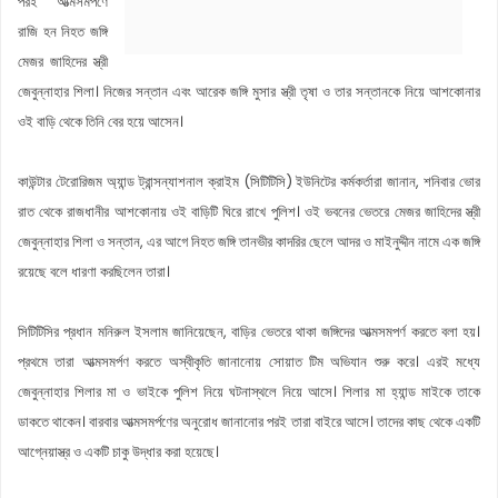
পরই আত্মসমর্পণে
রাজি হন নিহত জঙ্গি
মেজর জাহিদের স্ত্রী
জেবুন্নাহার শিলা। নিজের সন্তান এবং আরেক জঙ্গি মুসার স্ত্রী তৃষা ও তার সন্তানকে নিয়ে আশকোনার
ওই বাড়ি থেকে তিনি বের হয়ে আসেন।
কাউন্টার টেরোরিজম অ্যান্ড ট্রান্সন্যাশনাল ক্রাইম (সিটিটিসি) ইউনিটের কর্মকর্তারা জানান, শনিবার ভোর
রাত থেকে রাজধানীর আশকোনায় ওই বাড়িটি ঘিরে রাখে পুলিশ। ওই ভবনের ভেতরে মেজর জাহিদের স্ত্রী
জেবুন্নাহার শিলা ও সন্তান, এর আগে নিহত জঙ্গি তানভীর কাদরির ছেলে আদর ও মাইনুদ্দীন নামে এক জঙ্গি
রয়েছে বলে ধারণা করছিলেন তারা।
সিটিটিসির প্রধান মনিরুল ইসলাম জানিয়েছেন, বাড়ির ভেতরে থাকা জঙ্গিদের আত্মসমপর্ণ করতে বলা হয়।
প্রথমে তারা আত্মসমর্পণ করতে অস্বীকৃতি জানানোয় সোয়াত টিম অভিযান শুরু করে। এরই মধ্যে
জেবুন্নাহার শিলার মা ও ভাইকে পুলিশ নিয়ে ঘটনাস্থলে নিয়ে আসে। শিলার মা হ্যান্ড মাইকে তাকে
ডাকতে থাকেন। বারবার আত্মসমর্পণের অনুরোধ জানানোর পরই তারা বাইরে আসে। তাদের কাছ থেকে একটি
আগ্নেয়াস্ত্র ও একটি চাকু উদ্ধার করা হয়েছে।