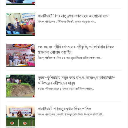
কানাইঘাটে বিশ্ব মাতৃদুগ্ধ সপ্তাহের আলোচনা সভা
নিজস্ব প্রতিবেদক : “জীবনের টেকসই সূচনায় মাতৃদুগ্ধ পান...
৫৫ বছরের দ্বীনি খেদমতের স্বীকৃতি, ভালোবাসায় সিক্ত
মাওলানা গোলাম ওয়াহিদ
নিজস্ব প্রতিবেদক : টানা ৫৫ বছর মুহতামিমের দায়িত্ব পালন করে...
সুরমা-কুশিয়ারায় নতুন করে ভাঙন, আতঙ্কে কানাইঘাট-
জকিগঞ্জের নদীপাড়ের মানুষ
ভয়াবহ নদীভাঙন রোধে ১ হাজার ২৭৩ কোটি টাকার প্রকল্প...
কানাইঘাটে গণঅভ্যুত্থান দিবস পালিত
নিজস্ব প্রতিবেদক : জুলাই গণঅভ্যুত্থান দিবস উপলক্ষে কানাইঘাট...