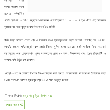
ম্যাকবুক প্রো
দেশের বাজারে নিয়ে
এসেছে কম্পিউটার
সোর্স। ল্যাপটপেও স্পর্শ প্রযুক্তি সংযোজনের ধারাবাহিকতায় ১৩.৩ ও ১৫.৪ ইঞ্চি পর্দার এই ম্যাকবুকে
প্রথমবারের মতো যুক্ত হয়েছে টাচ বার ও টাচ আইডি।
চারটি ভিন্ন মডেলে স্পেস গ্রে ও সিলভার রঙের ম্যাকবুকগুলো গড়নে হালকা-পাতলাই নয়, এর কি-
বোর্ডেও রয়েছে অভিনবত্ব। ব্যবহারকারী নিজের সুবিধা মতো এর টাচ বারটি সাজিয়ে নিতে পারবেন।
ম্যাকবুকের পর্দার রেজ্যুলেশন পূর্বের সংস্করণের চেয়ে ৬৭ শতাং উজ্জ্বলতর এবং রঙের বিচ্ছুরণটি ২৫
শতাংশ বেশি নিখুঁত করা হয়েছে।
এছাড়াও এতে সংযোজিত স্পিকার দ্বিগুণ উন্নত করা হয়েছে। অভ্যন্তরীণ কাঠামোগত বৈশিষ্ট্যের জন্য
ঘণ্টার পর ঘণ্টা চললেও ম্যাকবুক প্রো ২০১৬ গরম অনুভূত হবে না।
খবর বিভাগঃ
তথ্য প্রযুক্তি
বিশেষ খবর
শেয়ার করুন