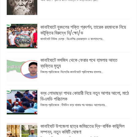
কানাইঘাটে যুবদলের শক্তি প্রদর্শন, তারেক রহমানকে নিয়ে
কটূক্তির বিরুদ্ধে বি/ক্ষো/ভ
কানাইঘাট নিউজ ডেস্ক : বিএনপির চেয়ারম্যান ও বাংলাদেশের...
কানাইঘাটে মসজিদ থেকে ফেরার পথে হামলায় আহত
ব্যক্তির মৃত্যু
নিজস্ব প্রতিবেদক: সিলেটের কানাইঘাটে প্রতিপক্ষের হামলায়...
বন্ধ লোভাছড়া পাথর কোয়ারী নিয়ে নতুন আশার আলো, মাঠে
ডিএমডি পরিচালক
নিজস্ব প্রতিবেদক : দীর্ঘদিন বন্ধ থাকার পর আবারও আলোচনার...
কানাইঘাট উপজেলা ছাত্র জমিয়তের দ্বি-বার্ষিক কাউন্সিল
সম্পন্ন, নতুন কমিটি ঘোষণা