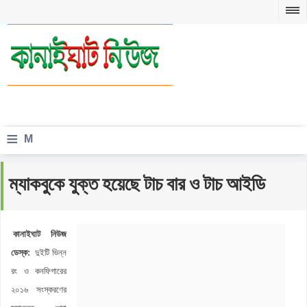
≡
M
e
ম্যাকবুকে যুক্ত হয়েছে টাচ বার ও টাচ আইডি
n
u
কানাইঘাট নিউজ
ডেস্ক:
দুইটি ভিন্ন
রং ও কনফিগারের
২০১৬ সংস্করণের