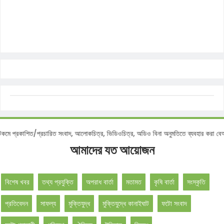
জ ডটকমে প্রকাশিত/প্রচারিত সংবাদ, আলোকচিত্র, ভিডিওচিত্র, অডিও বিনা অনুমতিতে ব্যবহার ক
আমাদের যত আয়োজন
বিশেষ খবর
তথ্য প্রযুক্তি
অপরাধ বার্তা
মতামত
কৃষি বার্তা
সংস্কৃতি
প্রতিবেদন
সাফল্য
মুক্তিযুদ্ধ
মুক্তিযুদ্ধে কানাইঘাট
ফটো সংবাদ