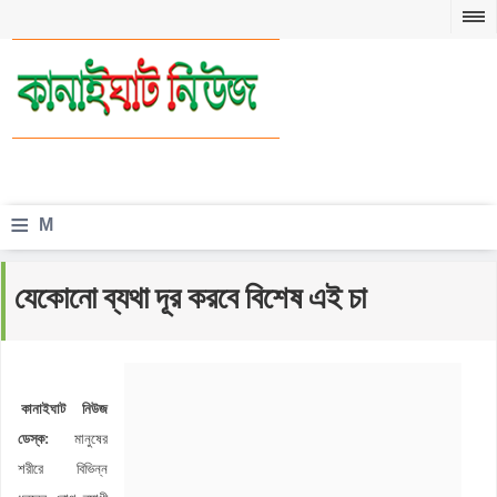
≡
M
e
যেকোনো ব্যথা দূর করবে বিশেষ এই চা
n
u
কানাইঘাট নিউজ
ডেস্ক:
মানুষের
শরীরে বিভিন্ন