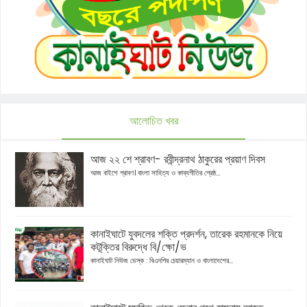
আলোচিত খবর
আজ ২২ শে শ্রাবণ- রবীন্দ্রনাথ ঠাকুরের প্রয়াণ দিবস
আজ বাইশে শ্রাবণ। বাংলা সাহিত্য ও কাব্যগীতির শ্রেষ্ঠ...
কানাইঘাটে যুবদলের শক্তি প্রদর্শন, তারেক রহমানকে নিয়ে
কটূক্তির বিরুদ্ধে বি/ক্ষো/ভ
কানাইঘাট নিউজ ডেস্ক : বিএনপির চেয়ারম্যান ও বাংলাদেশের...