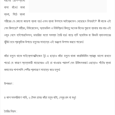
ধরনের রোগ-ব্যাধী
বাসা বাঁধে। মাথা
ব্যথা, পিঠে ব্যথা
শরীরের যে কোনো জায়গা ব্যথা হয়। এসব ব্যথা উপশমে আইব্রুফেন খেয়েছেন নিশ্চয়ই? কী থাকে এই
পেন কিলারে? মট্রিন, নিউরোফেন, অ্যাডভিল ও নিউপ্রিন। কিন্তু অনেক দিনের পুরনো ব্যথায় বার বার এই
ওষুধ খেলে হাইপারটেনসন, ডায়রিয়া মতো সমস্যা তৈরি হয়। বাড়ে হার্ট অ্যাটাক বা কিডনি ক্যানসারের
ঝুঁকি। তবে প্রাকৃতিক উপায়ে হলুদের সাহায্যে এই যন্ত্রণা উপশম করতে পারেন।
কাঁচা হলুদে থাকে সাইক্লোঅক্সিজেন টু। এ ছাড়াও কাঁচা হলুদে থাকা কারকিউমিন স্বাস্থ্য ভালো রাখতে
পারে। যে কারণে স্তন্যদায়ী মায়েদেরও এই চা খাওয়ার পরামর্শ দেন চিকিৎসকরা। এছাড়াও গাঁটের ব্যথা
কমানোর পাশাপাশি পেশীর প্রসারণে সাহায্য করে হলুদ।
উপকরণ :
৪ কাপ সমপরিমাণ পানি, ২ টেবল চামচ কাঁচা হলুদ বাটা, লেবুর রস বা মধু।
তৈরির নিয়ম :