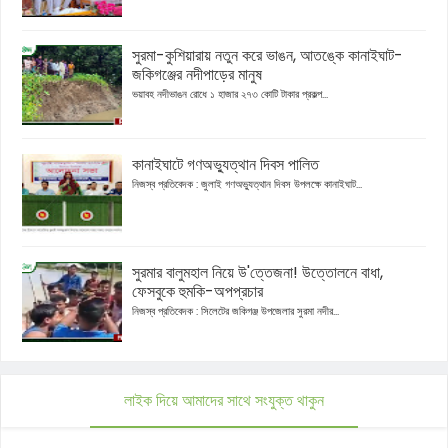
সুরমা-কুশিয়ারায় নতুন করে ভাঙন, আতঙ্কে কানাইঘাট-
জকিগঞ্জের নদীপাড়ের মানুষ
ভয়াবহ নদীভাঙন রোধে ১ হাজার ২৭৩ কোটি টাকার প্রকল্প...
কানাইঘাটে গণঅভ্যুত্থান দিবস পালিত
নিজস্ব প্রতিবেদক : জুলাই গণঅভ্যুত্থান দিবস উপলক্ষে কানাইঘাট...
সুরমার বালুমহাল নিয়ে উ'ত্তেজনা! উত্তোলনে বাধা,
ফেসবুকে হুমকি-অপপ্রচার
নিজস্ব প্রতিবেদক : সিলেটের জকিগঞ্জ উপজেলার সুরমা নদীর...
লাইক দিয়ে আমাদের সাথে সংযুক্ত থাকুন