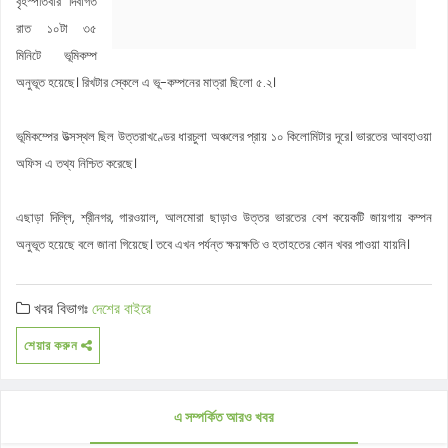
বৃহস্পতিবার দিবাগত
রাত ১০টা ৩৫
মিনিটে ভূমিকম্প
অনুভূত হয়েছে। রিখটার স্কেলে এ ভূ-কম্পনের মাত্রা ছিলো ৫.২।
ভূমিকম্পের উত্‍‌সস্থল ছিল উত্তরাখণ্ডের ধারচুলা অঞ্চলের প্রায় ১০ কিলোমিটার দূরে। ভারতের আবহাওয়া
অফিস এ তথ্য নিশ্চিত করেছে।
এছাড়া দিল্লি, শ্রীনগর, গারওয়াল, আলমোরা ছাড়াও উত্তর ভারতের বেশ কয়েকটি জায়গায় কম্পন
অনুভূত হয়েছে বলে জানা গিয়েছে। তবে এখন পর্যন্ত ক্ষয়ক্ষতি ও হতাহতের কোন খবর পাওয়া যায়নি।
খবর বিভাগঃ
দেশের বাইরে
শেয়ার করুন
এ সম্পর্কিত আরও খবর