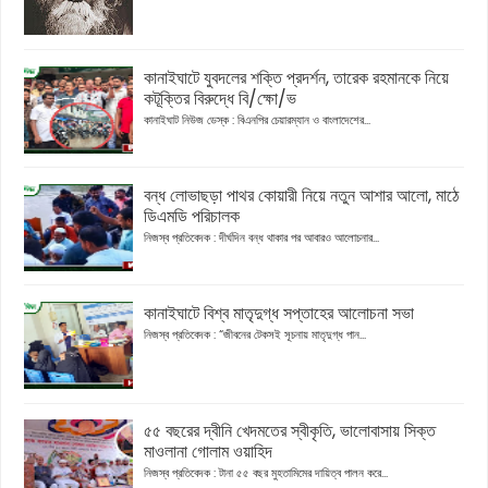
কানাইঘাটে যুবদলের শক্তি প্রদর্শন, তারেক রহমানকে নিয়ে
কটূক্তির বিরুদ্ধে বি/ক্ষো/ভ
কানাইঘাট নিউজ ডেস্ক : বিএনপির চেয়ারম্যান ও বাংলাদেশের...
বন্ধ লোভাছড়া পাথর কোয়ারী নিয়ে নতুন আশার আলো, মাঠে
ডিএমডি পরিচালক
নিজস্ব প্রতিবেদক : দীর্ঘদিন বন্ধ থাকার পর আবারও আলোচনার...
কানাইঘাটে বিশ্ব মাতৃদুগ্ধ সপ্তাহের আলোচনা সভা
নিজস্ব প্রতিবেদক : “জীবনের টেকসই সূচনায় মাতৃদুগ্ধ পান...
৫৫ বছরের দ্বীনি খেদমতের স্বীকৃতি, ভালোবাসায় সিক্ত
মাওলানা গোলাম ওয়াহিদ
নিজস্ব প্রতিবেদক : টানা ৫৫ বছর মুহতামিমের দায়িত্ব পালন করে...