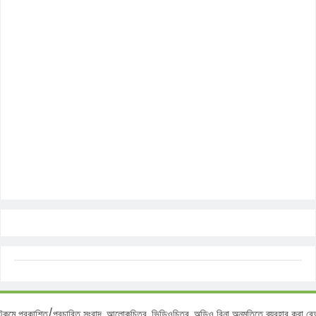
্রকাশিত/প্রচারিত সংবাদ, আলোকচিত্র, ভিডিওচিত্র, অডিও বিনা অনুমতিতে ব্যবহার করা বেআইন