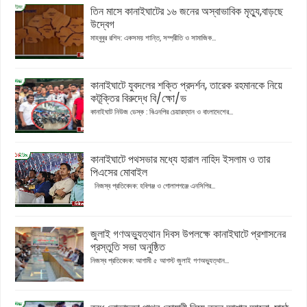
তিন মাসে কানাইঘাটের ১৬ জনের অস্বাভাবিক মৃত্যু,বাড়ছে
উদ্বেগ
মাহবুবুর রশিদ: একসময় শান্তি, সম্প্রীতি ও সামাজিক...
কানাইঘাটে যুবদলের শক্তি প্রদর্শন, তারেক রহমানকে নিয়ে
কটূক্তির বিরুদ্ধে বি/ক্ষো/ভ
কানাইঘাট নিউজ ডেস্ক : বিএনপির চেয়ারম্যান ও বাংলাদেশের...
কানাইঘাটে পথসভার মধ্যে হারাল নাহিদ ইসলাম ও তার
পিএসের মোবাইল
নিজস্ব প্রতিবেদক: হবিগঞ্জ ও গোলাপগঞ্জে এনসিপির...
জুলাই গণঅভ্যুত্থান দিবস উপলক্ষে কানাইঘাটে প্রশাসনের
প্রস্তুতি সভা অনুষ্ঠিত
নিজস্ব প্রতিবেদক: আগামী ৫ আগস্ট জুলাই গণঅভ্যুত্থান...