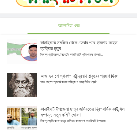
আলোচিত খবর
কানাইঘাটে মসজিদ থেকে ফেরার পথে হামলায় আহত
ব্যক্তির মৃত্যু
নিজস্ব প্রতিবেদক: সিলেটের কানাইঘাটে প্রতিপক্ষের হামলায়...
আজ ২২ শে শ্রাবণ- রবীন্দ্রনাথ ঠাকুরের প্রয়াণ দিবস
আজ বাইশে শ্রাবণ। বাংলা সাহিত্য ও কাব্যগীতির শ্রেষ্ঠ...
কানাইঘাট উপজেলা ছাত্র জমিয়তের দ্বি-বার্ষিক কাউন্সিল
সম্পন্ন, নতুন কমিটি ঘোষণা
নিজস্ব প্রতিবেদক: ছাত্র জমিয়ত বাংলাদেশ কানাইঘাট উপজেলা...