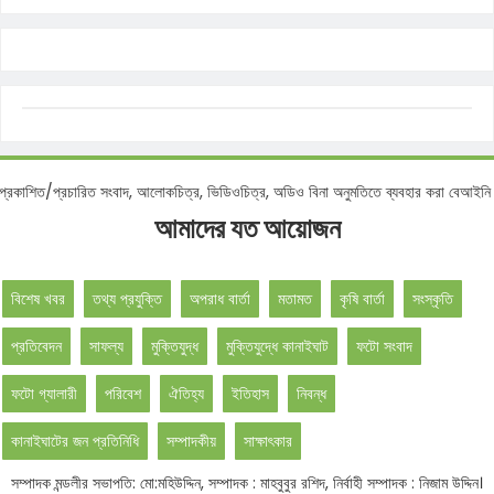
ত/প্রচারিত সংবাদ, আলোকচিত্র, ভিডিওচিত্র, অডিও বিনা অনুমতিতে ব্যবহার করা বেআইনি -সম্প
আমাদের যত আয়োজন
বিশেষ খবর
তথ্য প্রযুক্তি
অপরাধ বার্তা
মতামত
কৃষি বার্তা
সংস্কৃতি
প্রতিবেদন
সাফল্য
মুক্তিযুদ্ধ
মুক্তিযুদ্ধে কানাইঘাট
ফটো সংবাদ
ফটো গ্যালারী
পরিবেশ
ঐতিহ্য
ইতিহাস
নিবন্ধ
কানাইঘাটের জন প্রতিনিধি
সম্পাদকীয়
সাক্ষাৎকার
সম্পাদক মন্ডলীর সভাপতি: মো:মহিউদ্দিন, সম্পাদক : মাহবুবুর রশিদ, নির্বাহী সম্পাদক : নিজাম উদ্দিন।