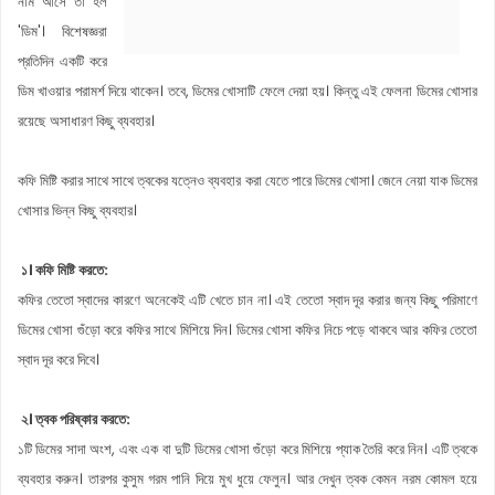
নাম আসে তা হল
'ডিম'। বিশেষজ্ঞরা
প্রতিদিন একটি করে
ডিম খাওয়ার পরামর্শ দিয়ে থাকেন। তবে, ডিমের খোসাটি ফেলে দেয়া হয়। কিন্তু এই ফেলনা ডিমের খোসার
রয়েছে অসাধারণ কিছু ব্যবহার।
কফি মিষ্টি করার সাথে সাথে ত্বকের যত্নেও ব্যবহার করা যেতে পারে ডিমের খোসা। জেনে নেয়া যাক ডিমের
খোসার ভিন্ন কিছু ব্যবহার।
১। কফি মিষ্টি করতে:
কফির তেতো স্বাদের কারণে অনেকেই এটি খেতে চান না। এই তেতো স্বাদ দূর করার জন্য কিছু পরিমাণে
ডিমের খোসা গুঁড়ো করে কফির সাথে মিশিয়ে দিন। ডিমের খোসা কফির নিচে পড়ে থাকবে আর কফির তেতো
স্বাদ দূর করে দিবে।
২। ত্বক পরিষ্কার করতে:
১টি ডিমের সাদা অংশ, এবং এক বা দুটি ডিমের খোসা গুঁড়ো করে মিশিয়ে প্যাক তৈরি করে নিন। এটি ত্বকে
ব্যবহার করুন। তারপর কুসুম গরম পানি দিয়ে মুখ ধুয়ে ফেলুন। আর দেখুন ত্বক কেমন নরম কোমল হয়ে