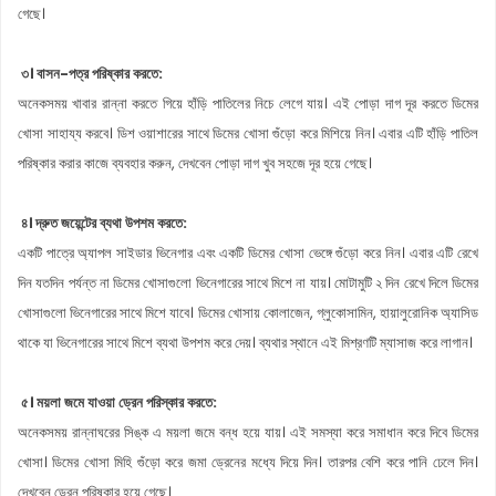
গেছে।
৩। বাসন-পত্র পরিষ্কার করতে:
অনেকসময় খাবার রান্না করতে গিয়ে হাঁড়ি পাতিলের নিচে লেগে যায়। এই পোড়া দাগ দূর করতে ডিমের
খোসা সাহায্য করবে। ডিশ ওয়াশারের সাথে ডিমের খোসা গুঁড়ো করে মিশিয়ে নিন। এবার এটি হাঁড়ি পাতিল
পরিষ্কার করার কাজে ব্যবহার করুন, দেখবেন পোড়া দাগ খুব সহজে দূর হয়ে গেছে।
৪। দ্রুত জয়েন্টের ব্যথা উপশম করতে:
একটি পাত্রে অ্যাপল সাইডার ভিনেগার এবং একটি ডিমের খোসা ভেঙ্গে গুঁড়ো করে নিন। এবার এটি রেখে
দিন যতদিন পর্যন্ত না ডিমের খোসাগুলো ভিনেগারের সাথে মিশে না যায়। মোটামুটি ২ দিন রেখে দিলে ডিমের
খোসাগুলো ভিনেগারের সাথে মিশে যাবে। ডিমের খোসায় কোলাজেন, গ্লুকোসামিন, হায়ালুরোনিক অ্যাসিড
থাকে যা ভিনেগারের সাথে মিশে ব্যথা উপশম করে দেয়। ব্যথার স্থানে এই মিশ্রণটি ম্যাসাজ করে লাগান।
৫। ময়লা জমে যাওয়া ড্রেন পরিস্কার করতে:
অনেকসময় রান্নাঘরের সিঙ্ক এ ময়লা জমে বন্ধ হয়ে যায়। এই সমস্যা করে সমাধান করে দিবে ডিমের
খোসা। ডিমের খোসা মিহি গুঁড়ো করে জমা ড্রেনের মধ্যে দিয়ে দিন। তারপর বেশি করে পানি ঢেলে দিন।
দেখবেন ড্রেন পরিষ্কার হয়ে গেছে।