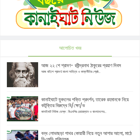
আলোচিত খবর
আজ ২২ শে শ্রাবণ- রবীন্দ্রনাথ ঠাকুরের প্রয়াণ দিবস
আজ বাইশে শ্রাবণ। বাংলা সাহিত্য ও কাব্যগীতির শ্রেষ্ঠ...
কানাইঘাটে যুবদলের শক্তি প্রদর্শন, তারেক রহমানকে নিয়ে
কটূক্তির বিরুদ্ধে বি/ক্ষো/ভ
কানাইঘাট নিউজ ডেস্ক : বিএনপির চেয়ারম্যান ও বাংলাদেশের...
বন্ধ লোভাছড়া পাথর কোয়ারী নিয়ে নতুন আশার আলো, মাঠে
ডিএমডি পরিচালক