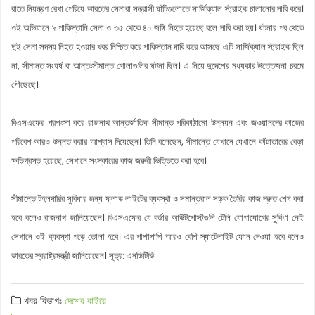
রাতে নিয়ন্ত্রণ রেখা পেরিয়ে ভারতের সেনারা সন্ত্রাসী ঘাঁটিগুলোতে সার্জিক্যাল স্ট্রাইক চালানোর দাবি করে।
ওই অভিযানে ৯ পাকিস্তানি সেনা ও ৩৫ থেকে ৪০ জঙ্গি নিহত হয়েছে বলে দাবি করা হয়। ঘটনার পর থেকে
দুই সেনা সদস্য নিহত হওয়ার খবর নিশ্চিত করে পাকিস্তান দাবি করে আসছে এটি সার্জিক্যাল স্ট্রাইক ছিল
না, সীমান্ত সংঘর্ষ বা আন্তঃসীমান্ত গোলাগুলির ঘটনা ছিল। এ নিয়ে দুদেশের মধ্যকার উত্তেজনা চরমে
পৌঁছেছে।
বিএসএফের প্রশংসা করে রাজনাথ আন্তর্জাতিক সীমান্ত পরিকাঠামো উন্নয়ন এবং জওয়ানদের কাজের
পরিবেশ আরও উন্নত করার আশ্বাস দিয়েছেন। তিনি বলেছেন, সীমান্তে যেখানে যেখানে কাঁটাতারের বেড়া
ক্ষতিগ্রস্ত হয়েছে, সেখানে সংস্কারের কাজ জরুরী ভিত্তিতে করা হবে।
সীমান্তে টহলদারির সুবিধার জন্য ফ্লাড লাইটের ব্যবস্থা ও সমান্তরাল সড়ক তৈরির কাজ দ্রুত শেষ করা
হবে বলেও রাজনাথ জানিয়েছেন। বিএসএফের যে বর্ডার আউটপোস্টগুলি টেলি যোগাযোগের সুবিধা নেই
সেখানে ওই ব্যবস্থা গড়ে তোলা হবে। এর পাশাপাশি আরও বেশি স্যাটেলাইট ফোন দেওয়া হবে বলেও
ভারতের স্বরাষ্ট্রমন্ত্রী জানিয়েছেন। সূত্র: এনডিটিভি
খবর বিভাগঃ
দেশের বাইরে