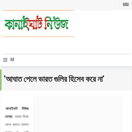
≡
M
e
'আঘাত পেলে ভারত গুলির হিসেব করে না'
n
u
কানাইঘাট নিউজ
ডেস্ক:
ভারত নিজে
থেকে কখনও হামলা