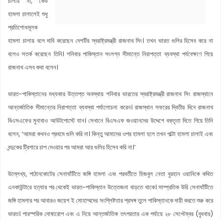
চালায় না, কেউ
হামলা চালালেই শুধু
প্রতিশোধমূলক
হামলা চালায় বলে দাবি করেছেন দেশটির স্বরাষ্ট্রমন্ত্রী রাজনাথ সিং। তখন ভারত গুলির হিসেব করে না
বলেও সতর্ক করেছেন তিনি। শনিবার পাকিস্তান সংলগ্ন সীমান্তে নিরাপত্তা ব্যবস্থা পর্যবেক্ষণে গিয়ে
রাজনাথ এসব কথা বলেন।
ভারত-পাকিস্তানের মধ্যকার উত্তপ্ত অবস্থায় শনিবার ভারতের স্বরাষ্ট্রমন্ত্রী রাজনাথ সিং রাজস্থানে
আন্তর্জাতিক সীমান্তের নিরাপত্তা ব্যবস্থা পর্যালোচনা করেন। রাজস্থান সফরের দ্বিতীয় দিনে রাজনাথ
বিএসএফের মুনাবাও আউটপোস্টে যান। সেখানে বিএসএফ জওয়ানদের উদ্দেশে বক্তৃতা দিতে গিয়ে তিনি
বলেন, ‘আমরা কখনও প্রথমে গুলি করি না। কিন্তু আমাদের ওপর হামলা হলে তখন পাল্টা হামলা চালাই এবং
বন্দুকের ট্রিগারে চাপ দেওয়ার পর আমরা আর গুলির হিসেব করি না।’
উল্লেখ্য, পাঠানকোটের সেনাঘাঁটিতে জঙ্গি হামলা এবং পরবর্তীতে হিজবুল নেতা বুরহান ওয়ানিকে কথিত
এনকাউন্টারে হত্যার পর থেকেই ভারত-পাকিস্তান উত্তেজনা বাড়তে থাকে। সাম্প্রতিক উরি সেনাঘাঁটিতে
জঙ্গি হামলার পর আবারও জয়েশ ই মোহাম্মদের সংশ্লিষ্টতার প্রসঙ্গ তুলে পাকিস্তানকে দায়ী করতে শুরু করে
ভারত। পারস্পরিক দোষারোপ এবং এ নিয়ে আন্তর্জাতিক তৎপরতার এক পর্যায়ে ২৮ সেপ্টেম্বর (বুধবার)