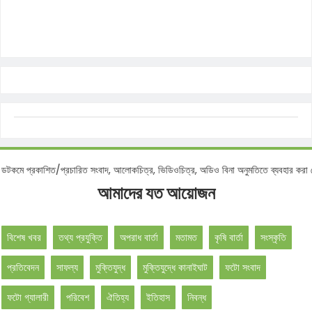
প্রকাশিত/প্রচারিত সংবাদ, আলোকচিত্র, ভিডিওচিত্র, অডিও বিনা অনুমতিতে ব্যবহার করা বেআই
আমাদের যত আয়োজন
বিশেষ খবর
তথ্য প্রযুক্তি
অপরাধ বার্তা
মতামত
কৃষি বার্তা
সংস্কৃতি
প্রতিবেদন
সাফল্য
মুক্তিযুদ্ধ
মুক্তিযুদ্ধে কানাইঘাট
ফটো সংবাদ
ফটো গ্যালারী
পরিবেশ
ঐতিহ্য
ইতিহাস
নিবন্ধ