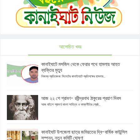
আলোচিত খবর
কানাইঘাটে মসজিদ থেকে ফেরার পথে হামলায় আহত
ব্যক্তির মৃত্যু
নিজস্ব প্রতিবেদক: সিলেটের কানাইঘাটে প্রতিপক্ষের হামলায়...
আজ ২২ শে শ্রাবণ- রবীন্দ্রনাথ ঠাকুরের প্রয়াণ দিবস
আজ বাইশে শ্রাবণ। বাংলা সাহিত্য ও কাব্যগীতির শ্রেষ্ঠ...
কানাইঘাট উপজেলা ছাত্র জমিয়তের দ্বি-বার্ষিক কাউন্সিল
সম্পন্ন, নতুন কমিটি ঘোষণা