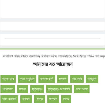
ইঘাট নিউজ ডটকমে প্রকাশিত/প্রচারিত সংবাদ, আলোকচিত্র, ভিডিওচিত্র, অডিও বিনা অনুমতিতে 
আমাদের যত আয়োজন
বিশেষ খবর
তথ্য প্রযুক্তি
অপরাধ বার্তা
মতামত
কৃষি বার্তা
সংস্কৃতি
প্রতিবেদন
সাফল্য
মুক্তিযুদ্ধ
মুক্তিযুদ্ধে কানাইঘাট
ফটো সংবাদ
ফটো গ্যালারী
পরিবেশ
ঐতিহ্য
ইতিহাস
নিবন্ধ