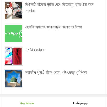
বিশ্বজয়ী হাফেজ মুয়াজ দেশে ফিরেছেন, ছাদখোলা বাসে
সংবর্ধনা
হোয়াটসঅ্যাপের ব্যাকগ্রাউন্ড বদলানোর উপায়
শাওমি রেডমি ৮
মহানবীর (সা.) জীবন থেকে ৭টি গুরুত্বপূর্ণ শিক্ষা
ব্লগার মন্তব্য
ফেইসবুক মন্তব্য