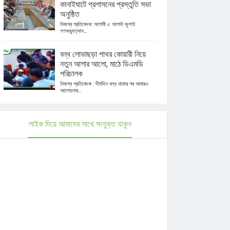
কানাইঘাটে প্রশাসনের প্রস্তুতি সভা
অনুষ্ঠিত
নিজস্ব প্রতিবেদক: আগামী ৫ আগস্ট জুলাই
গণঅভ্যুত্থান...
বন্ধ লোভাছড়া পাথর কোয়ারী নিয়ে
নতুন আশার আলো, মাঠে ডিএমডি
পরিচালক
নিজস্ব প্রতিবেদক : দীর্ঘদিন বন্ধ থাকার পর আবারও
আলোচনার...
লাইক দিয়ে আমাদের সাথে সংযুক্ত থাকুন