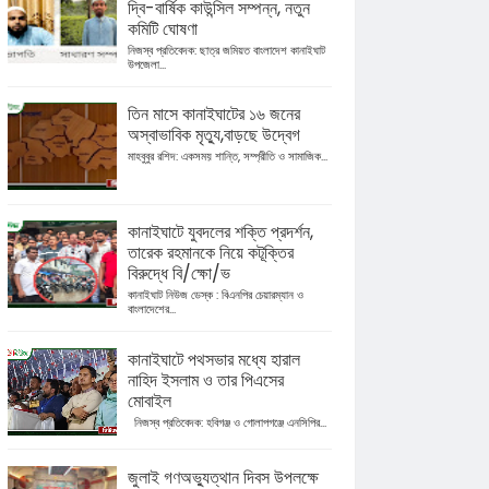
দ্বি-বার্ষিক কাউন্সিল সম্পন্ন, নতুন
কমিটি ঘোষণা
নিজস্ব প্রতিবেদক: ছাত্র জমিয়ত বাংলাদেশ কানাইঘাট
উপজেলা...
তিন মাসে কানাইঘাটের ১৬ জনের
অস্বাভাবিক মৃত্যু,বাড়ছে উদ্বেগ
মাহবুবুর রশিদ: একসময় শান্তি, সম্প্রীতি ও সামাজিক...
কানাইঘাটে যুবদলের শক্তি প্রদর্শন,
তারেক রহমানকে নিয়ে কটূক্তির
বিরুদ্ধে বি/ক্ষো/ভ
কানাইঘাট নিউজ ডেস্ক : বিএনপির চেয়ারম্যান ও
বাংলাদেশের...
কানাইঘাটে পথসভার মধ্যে হারাল
নাহিদ ইসলাম ও তার পিএসের
মোবাইল
নিজস্ব প্রতিবেদক: হবিগঞ্জ ও গোলাপগঞ্জে এনসিপির...
জুলাই গণঅভ্যুত্থান দিবস উপলক্ষে