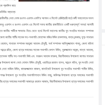
ক প্রদক্ষিন করে
লগেটসহ
তিথির বক্তব্যে
্রা, আসছেন
বিরোধীদলীয় নেতা বেগম রওশন এরশাদ এমপি’র আগমন ও সিলেট রেজিষ্ট্রারী মাঠে কর্মী সমাবেশকে সফল
 এসএমসি
্ধু এরশাদ ও রওশন এরশাদ এর সিলেট সফর জাতীয় রাজনীতিতে একটি গুরুত্বপূর্ণ সফর। আগামী
াহক সমাবেশ,
তে জাতীয় পার্টিকে ক্ষমতায় নিয়ে যেতে হবে। সিলেট মহানগর জাতীয় যুব সংহতির সাধারন সম্পাদক
া জাতীয় পার্টির সাবেক সহ-সভাপতি মোহাম্মদ মজির উদ্দিন চাকলাদার, বাহার খন্দকার, যুগ্ম-সাধারন
িক
মান, সাধারন সম্পাদক মরতুজা আহমদ চৌধুরী, অর্থ সম্পাদক আনিসুজ্জামান পাবলু, জেলা মহিলা
ের আঁধারে
আব্দুর রহিম, জেলা ছাত্র সমাজের সাবেক সভাপতি বেলাল উদ্দিন, নুরুজ্জামান আকন্দ, মান্না আহমদ,
বাসায়
চ্ছাসেবক পার্টির সহ-সভাপতি কিউ.এম. ফররুখ আহমদ ফারুক, বিয়ানীবাজার উপজেলা জাপার সাধারন
জ উপজেলা জাপা নেতা নোমান উদ্দিন চৌধুরী, ওয়াহিদুর রহমান হালন, আব্দুল মতিন, যুব সংহতি নেতা
তা নাজিম উদ্দিন, কামরুজ্জামান কাজল, কানাইঘাট উপজেলা যুব সংহতির সভাপতি শামীম উদ্দিন,
াপগঞ্জ উপজেলা যুব সংহতির সভাপতিশাহান উদ্দিন নাজু, জকিগঞ্জ উপজেলা ছাত্র সমাজের সভাপতি
ীয় ছাত্র সমাজের সভাপতি আজাদুর রহমান আজাদ, বিয়ানীবাাজার উপজেলা ছাত্র সমাজের সভাপতি