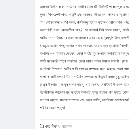
এলাকায় মিছিল করেন সংগঠনের শতাধিক নেতাকর্মী। মিছিলটি প্রধান প্রধান সড়
চাইলেন সবার সহযোগিতা
লোভাছড়ার জব্দকৃত পাথর পা'চা'র'কালে ভ
পুনরায় শিবগঞ্জ-উপশহর পয়েন্টে এক পথসভায় মিলিত হন। পথসভায় প্রধান অ
গ্রে'ফ'তার ২
রাত পোহালেই কানাইঘাটে এনসিপির পদযাত
হুইপ সেলিম উদ্দিন এমপি বলেন, পল্লীবন্ধু হুসেইন মুহম্মদ এরশাদ এমপি ও 
কেন্দ্রীয় নেতারা
ধনমাইরমাটি সরকারি প্রাথমিক বিদ্যালয়ের
করতে তিনি সকল নেতাকর্মীকে আহŸান জানান। তিনি আরো জানান, পল্লীবন
সভাপতি ফের হাফিজ আহমদ সুজন
কানাইঘাটে ইসলামী ব্যাংকের রেমিট্যান্স গ্র
জাতীয় সংসদ নির্বাচনের জন্য আমাদেরকে এখন থেকে প্রস্তুতি নিয়ে আগামী
মাহমুদুর রহমান মাহমুদের পরিচালনায় পথসভায় আরোও বক্তব্য রাখেন সিলেট জেল
বৈধপথে অর্থ পাঠানোর আহ্বান
তিন মাসে কানাইঘাটের ১৬ জনের অস্বাভাব
সম্পাদক এম. ইকবাল হোসেন, জেলা জাতীয় যুব সংহতির সভাপতি আলতাফুর রহ
মৃত্যু,বাড়ছে উদ্বেগ
লোভাছড়ার জব্দকৃত পাথর চুরির হিড়িক, রাত
পার্টির সভনেত্রী নাহিদা আক্তার, জেলা জাপার আইন বিষয়ক উপদেষ্ঠা এ্যাড. 
আটগ্রামে পাচার
৫৫ বছরের দ্বীনি খেদমতের স্বীকৃতি, ভালো
কানাইঘাট উপজেলা জাতীয় পার্টির সাধারন সম্পাদক বাবুল আহমদ, জেলা সে
সম্পাদক হাজী সফর উদ্দিন, সাংগঠনিক সম্পাদক আজিজুল ইসলাম লুকু, জকিগঞ্
সিক্ত মাওলানা গোলাম ওয়াহিদ
তাজুল ইসলাম, হাছানুল আলম হাছনু, শাহ আলম, কানাইঘাট উপজেলা জাপা নে
বিয়ানীবাজার উপজেলা যুব সংহতির সভাপতি মুহবুর রহমান খান মুকিত, গোল
সালমান আহমদ, সাধারন সম্পাদক এম. রুহুল আমিন, কানাইঘাট উপজেলাজাত
শফিউর রহমান প্রমুখ।
খবর বিভাগঃ
সারাদেশ