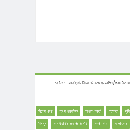
নোটিশ :
কানাইঘাট নিউজ ডটকমে প্রকাশিত/প্রচারিত সংবাদ, আলো
বিশেষ খবর
তথ্য প্রযুক্তি
অপরাধ বার্তা
মতামত
কৃষি
নিবন্ধ
কানাইঘাটের জন প্রতিনিধি
সম্পাদকীয়
সাক্ষাৎকার