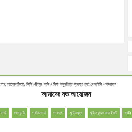
কচিত্র, ভিডিওচিত্র, অডিও বিনা অনুমতিতে ব্যবহার করা বেআইনি -সম্পাদক
আমাদের যত আয়োজন
 বার্তা
সংস্কৃতি
প্রতিবেদন
সাফল্য
মুক্তিযুদ্ধ
মুক্তিযুদ্ধে কানাইঘাট
ফটো 