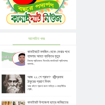
আলোচিত খবর
কানাইঘাটে মসজিদ থেকে ফেরার পথে
হামলায় আহত ব্যক্তির মৃত্যু
নিজস্ব প্রতিবেদক: সিলেটের কানাইঘাটে প্রতিপক্ষের
হামলায়...
আজ ২২ শে শ্রাবণ- রবীন্দ্রনাথ
ঠাকুরের প্রয়াণ দিবস
আজ বাইশে শ্রাবণ। বাংলা সাহিত্য ও কাব্যগীতির
শ্রেষ্ঠ...
কানাইঘাট উপজেলা ছাত্র জমিয়তের