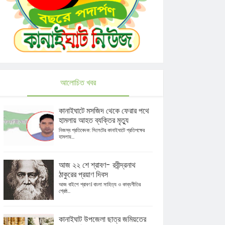
আলোচিত খবর
কানাইঘাটে মসজিদ থেকে ফেরার পথে
হামলায় আহত ব্যক্তির মৃত্যু
নিজস্ব প্রতিবেদক: সিলেটের কানাইঘাটে প্রতিপক্ষের
হামলায়...
আজ ২২ শে শ্রাবণ- রবীন্দ্রনাথ
ঠাকুরের প্রয়াণ দিবস
আজ বাইশে শ্রাবণ। বাংলা সাহিত্য ও কাব্যগীতির
শ্রেষ্ঠ...
কানাইঘাট উপজেলা ছাত্র জমিয়তের