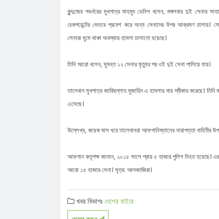
কুন্দুজের গভর্নরের মুখপাত্র মাহমুদ ডেনিশ বলেন, মঙ্গলবার দুই সেনার সাহায
নিয়ে কটূক্তির বিরুদ্ধে বি/ক্ষো/ভ
বন্ধ লোভাছড়া পাথর কোয়ারী নিয়ে নতুন
চেকপয়েন্টের ভেতরে প্রবেশ করে অন্য সেনাদের উপর আক্রমণ চালায়। সো
মাঠে ডিএমডি পরিচালক
কানাইঘাটে বিশ্ব মাতৃদুগ্ধ সপ্তাহের আলো
সেনারা ঘুমে থাকা অবস্থায় হামলা চালানো হয়েছে।
কানাইঘাট উপজেলা ছাত্র জমিয়তের দ্বি-বার
কাউন্সিল সম্পন্ন, নতুন কমিটি ঘোষণা
কানাইঘাটে পথসভার মধ্যে হারাল নাহিদ ই
তিনি আরো বলেন, ঘুমন্ত ১২ সেনার মৃত্যুর পর ওই দুই সেনা পালিয়ে যায়।
পিএসের মোবাইল
কানাইঘাটে মসজিদ থেকে ফেরার পথে হামল
তালেবান মুখপাত্র জাবিহুল্লাহ মুজাহিদ এ হামলার দায় স্বীকার করেছে। তিনি 
ব্যক্তির মৃত্যু
জুলাই গণঅভ্যুত্থান দিবস উপলক্ষে কানাইঘ
এসেছে।
প্রশাসনের প্রস্তুতি সভা অনুষ্ঠিত
কানাইঘাটের জনসমাগমে উচ্ছ্বসিত নাহিদ-
উল্লেখ্য, কয়েক মাস ধরে তালেবানরা আফগানিস্তানের নারাপত্তা বাহিনীর উ
পাটোয়ারীরা, জানালেন কৃতজ্ঞতা
আফগান কতৃপক্ষ জানান, ২০১৫ সালে প্রায় ৫ হাজার পুলিশ নিহত হয়েছে। 
আরো ১৫ হাজার সেনা। সূত্র: আলজাজিরা।
খবর বিভাগঃ
দেশের বাইরে