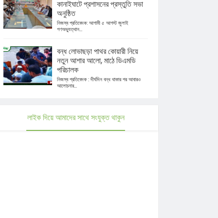
কানাইঘাটে প্রশাসনের প্রস্তুতি সভা
অনুষ্ঠিত
নিজস্ব প্রতিবেদক: আগামী ৫ আগস্ট জুলাই
গণঅভ্যুত্থান...
বন্ধ লোভাছড়া পাথর কোয়ারী নিয়ে
নতুন আশার আলো, মাঠে ডিএমডি
পরিচালক
নিজস্ব প্রতিবেদক : দীর্ঘদিন বন্ধ থাকার পর আবারও
আলোচনার...
লাইক দিয়ে আমাদের সাথে সংযুক্ত থাকুন