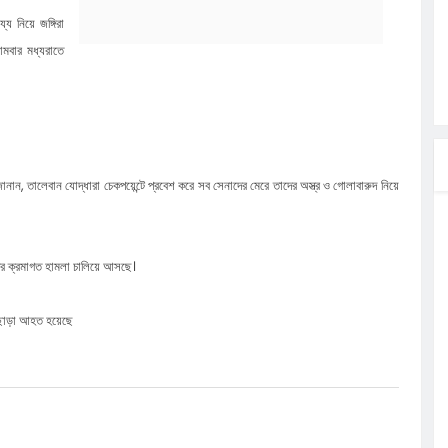
্য নিয়ে জঙ্গিরা
 আশার আলো,
মবার মধ্যরাতে
চনা সভা
্ষিক
সলাম ও তার
ায় আহত
জানান, তালেবান যোদ্ধারা চেকপয়েন্টে প্রবেশ করে সব সেনাদের মেরে তাদের অস্ত্র ও গোলাবারুদ নিয়ে
াটে
সারজিস-
পর ক্রমাগত হামলা চালিয়ে আসছে।
এছাড়া আহত হয়েছে