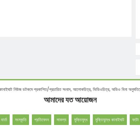
টিশ :
কানাইঘাট নিউজ ডটকমে প্রকাশিত/প্রচারিত সংবাদ, আলোকচিত্র, ভিডিওচিত্র, অডিও বিনা 
আমাদের যত আয়োজন
 বার্তা
সংস্কৃতি
প্রতিবেদন
সাফল্য
মুক্তিযুদ্ধ
মুক্তিযুদ্ধে কানাইঘাট
ফটো 