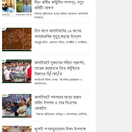
দ্বি-বার্ষিক কাউন্সিল সম্পন্ন, নতুন
কমিটি ঘোষণা
নিজস্ব প্রতিবেদক: ছাত্র জমিয়ত বাংলাদেশ কানাইঘাট
উপজেলা...
তিন মাসে কানাইঘাটের ১৬ জনের
অস্বাভাবিক মৃত্যু,বাড়ছে উদ্বেগ
মাহবুবুর রশিদ: একসময় শান্তি, সম্প্রীতি ও সামাজিক...
কানাইঘাটে যুবদলের শক্তি প্রদর্শন,
তারেক রহমানকে নিয়ে কটূক্তির
বিরুদ্ধে বি/ক্ষো/ভ
কানাইঘাট নিউজ ডেস্ক : বিএনপির চেয়ারম্যান ও
বাংলাদেশের...
কানাইঘাটে পথসভার মধ্যে হারাল
নাহিদ ইসলাম ও তার পিএসের
মোবাইল
নিজস্ব প্রতিবেদক: হবিগঞ্জ ও গোলাপগঞ্জে এনসিপির...
জুলাই গণঅভ্যুত্থান দিবস উপলক্ষে