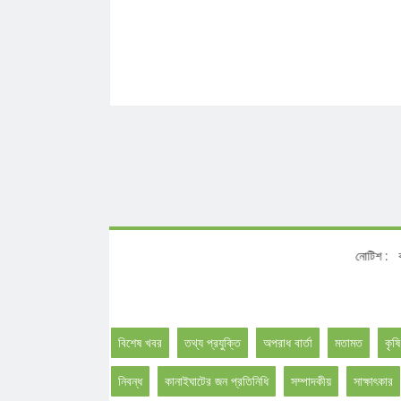
নো
বিশেষ খবর
তথ্য প্রযুক্তি
অপরাধ বার্তা
মতামত
কৃষি
নিবন্ধ
কানাইঘাটের জন প্রতিনিধি
সম্পাদকীয়
সাক্ষাৎকার