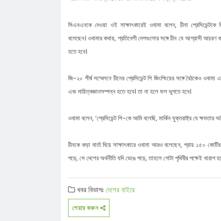
কানাইঘাট-জকিগঞ্জের নদীপাড়ের মানুষ
কানাইঘাটে গণঅভ্যুত্থান দিবস পালিত
সিএনএনকে দেওয়া ওই সাক্ষাৎকারেই ওবামা বলেন, চীনা প্রেসিডেন্টকে ত
কানাইঘাটে যুবদলের শক্তি প্রদর্শন, তারেক
বলেছেন। ওবামার কথায়, প্রতিবেশী দেশগুলোর সঙ্গে চীন যে আগ্রাসী আচরণ করে
নিয়ে কটূক্তির বিরুদ্ধে বি/ক্ষো/ভ
বন্ধ লোভাছড়া পাথর কোয়ারী নিয়ে নতুন
হতে হবে।
মাঠে ডিএমডি পরিচালক
কানাইঘাটে বিশ্ব মাতৃদুগ্ধ সপ্তাহের আলো
জি-২০ শীর্ষ সম্মেলনে চীনের প্রেসিডেন্ট শি জিংপিংয়ের সঙ্গে বৈঠকেও ওব
কানাইঘাট উপজেলা ছাত্র জমিয়তের দ্বি-বার
এবং দায়িত্বজ্ঞানসম্পন্ন হতে হবে। তা না হলে ফল ভুগতে হবে।
কাউন্সিল সম্পন্ন, নতুন কমিটি ঘোষণা
কানাইঘাটে পথসভার মধ্যে হারাল নাহিদ ই
পিএসের মোবাইল
কানাইঘাটে মসজিদ থেকে ফেরার পথে হামল
ওবামা বলেন, ‘প্রেসিডেন্ট শি-কে আমি বলেছি, মার্কিন যুক্তরাষ্ট্র যে ক্ষমতা
ব্যক্তির মৃত্যু
চীনকে কড়া বার্তা দিয়ে সাক্ষাৎকারে ওবামা আরও বলেছেন, প্রায় ১৫০ কোটির
পড়ে, সে দেশের অর্থনীতি যদি ভেঙে পড়ে, তাহলে গোটা পৃথিবীর পক্ষেই খারাপ হ
খবর বিভাগঃ
দেশের বাইরে
শেয়ার করুন