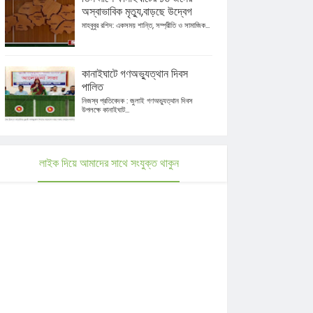
অস্বাভাবিক মৃত্যু,বাড়ছে উদ্বেগ
মাহবুবুর রশিদ: একসময় শান্তি, সম্প্রীতি ও সামাজিক...
কানাইঘাটে গণঅভ্যুত্থান দিবস
পালিত
নিজস্ব প্রতিবেদক : জুলাই গণঅভ্যুত্থান দিবস
উপলক্ষে কানাইঘাট...
লাইক দিয়ে আমাদের সাথে সংযুক্ত থাকুন