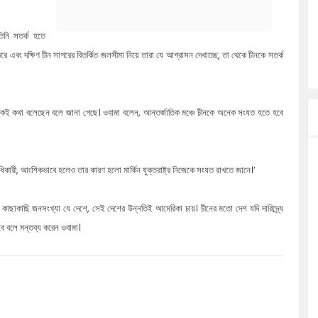
িনি সতর্ক হতে
 রহমানকে
 এবং দক্ষিণ চীন সাগরের বিতর্কিত জলসীমা নিয়ে তারা যে আগ্রাসন দেখাচ্ছে, তা থেকে চীনকে সতর্ক
 আশার আলো,
চনা সভা
ামা একই কথা বলেছেন বলে জানা গেছে। ওবামা বলেন, আন্তর্জাতিক মঞ্চে চীনকে অনেক সংযত হতে হবে
্ষিক
সলাম ও তার
ায় আহত
র অধিকারী, আংশিকভাবে হলেও তার কারণ হলো মার্কিন যুক্তরাষ্ট্র নিজেকে সংযত রাখতে জানে।’
 কাছাকাছি জনসংখ্যা যে দেশে, সেই দেশের উন্নতিই আমেরিকা চায়। চীনের মতো দেশ যদি দারিদ্র্যে
বে বলে মন্তব্য করেন ওবামা।