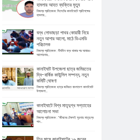
হামলায় আহত ব্যক্তির মৃত্যু
নিজস্ব প্রতিবেদক: সিলেটের কানাইঘাটে প্রতিপক্ষের
হামলায়...
বন্ধ লোভাছড়া পাথর কোয়ারী নিয়ে
নতুন আশার আলো, মাঠে ডিএমডি
পরিচালক
নিজস্ব প্রতিবেদক : দীর্ঘদিন বন্ধ থাকার পর আবারও
আলোচনার...
কানাইঘাট উপজেলা ছাত্র জমিয়তের
দ্বি-বার্ষিক কাউন্সিল সম্পন্ন, নতুন
কমিটি ঘোষণা
নিজস্ব প্রতিবেদক: ছাত্র জমিয়ত বাংলাদেশ কানাইঘাট
উপজেলা...
কানাইঘাটে বিশ্ব মাতৃদুগ্ধ সপ্তাহের
আলোচনা সভা
নিজস্ব প্রতিবেদক : “জীবনের টেকসই সূচনায় মাতৃদুগ্ধ
পান...
তিন মাসে কানাইঘাটের ১৬ জনের