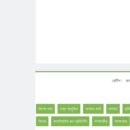
নোটি
বিশেষ খবর
তথ্য প্রযুক্তি
অপরাধ বার্তা
মতামত
কৃষি
নিবন্ধ
কানাইঘাটের জন প্রতিনিধি
সম্পাদকীয়
সাক্ষাৎকার