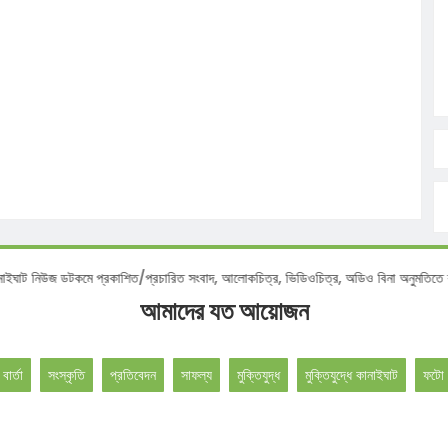
শ :
কানাইঘাট নিউজ ডটকমে প্রকাশিত/প্রচারিত সংবাদ, আলোকচিত্র, ভিডিওচিত্র, অডিও বিনা অনু
আমাদের যত আয়োজন
 বার্তা
সংস্কৃতি
প্রতিবেদন
সাফল্য
মুক্তিযুদ্ধ
মুক্তিযুদ্ধে কানাইঘাট
ফটো 