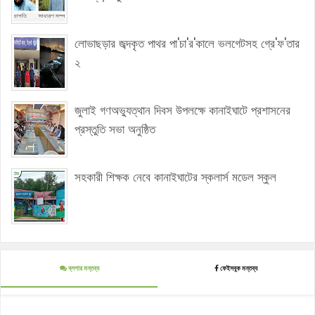
লোভাছড়ার জব্দকৃত পাথর পা'চা'র'কালে ভলগেটসহ গ্রে'ফ'তার
২
জুলাই গণঅভ্যুত্থান দিবস উপলক্ষে কানাইঘাটে প্রশাসনের
প্রস্তুতি সভা অনুষ্ঠিত
সহকারী শিক্ষক নেবে কানাইঘাটের স্কলার্স মডেল স্কুল
ব্লগার মন্তব্য
ফেইসবুক মন্তব্য