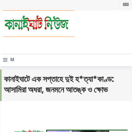
≡
M
e
কানাইঘাটে এক সপ্তাহে দুই হ*ত্যা*কাণ্ড:
n
আসামিরা অধরা, জনমনে আতঙ্ক ও ক্ষোভ
u