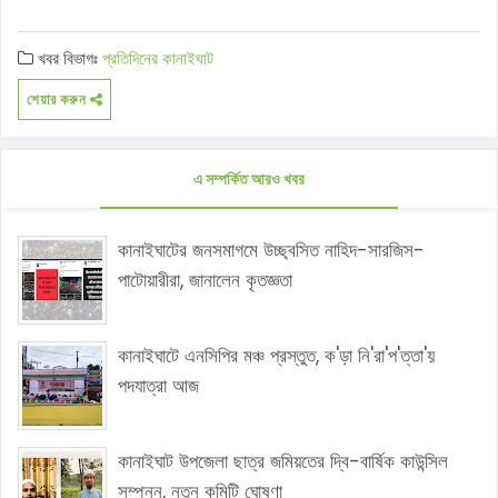
খবর বিভাগঃ
প্রতিদিনের কানাইঘাট
শেয়ার করুন
এ সম্পর্কিত আরও খবর
কানাইঘাটের জনসমাগমে উচ্ছ্বসিত নাহিদ-সারজিস-
পাটোয়ারীরা, জানালেন কৃতজ্ঞতা
কানাইঘাটে এনসিপির মঞ্চ প্রস্তুত, ক'ড়া নি'রা'প'ত্তা'য়
পদযাত্রা আজ
কানাইঘাট উপজেলা ছাত্র জমিয়তের দ্বি-বার্ষিক কাউন্সিল
সম্পন্ন, নতুন কমিটি ঘোষণা