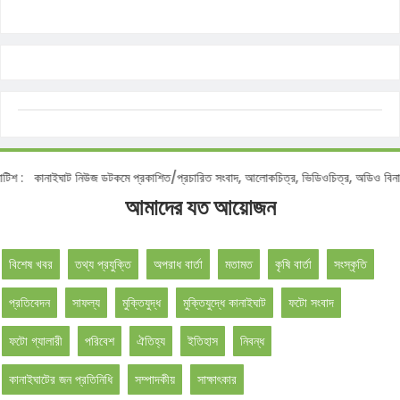
শ :
কানাইঘাট নিউজ ডটকমে প্রকাশিত/প্রচারিত সংবাদ, আলোকচিত্র, ভিডিওচিত্র, অডিও বিনা অন
আমাদের যত আয়োজন
বিশেষ খবর
তথ্য প্রযুক্তি
অপরাধ বার্তা
মতামত
কৃষি বার্তা
সংস্কৃতি
প্রতিবেদন
সাফল্য
মুক্তিযুদ্ধ
মুক্তিযুদ্ধে কানাইঘাট
ফটো সংবাদ
ফটো গ্যালারী
পরিবেশ
ঐতিহ্য
ইতিহাস
নিবন্ধ
কানাইঘাটের জন প্রতিনিধি
সম্পাদকীয়
সাক্ষাৎকার