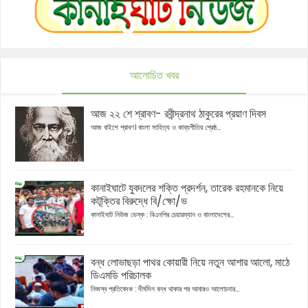
আলোচিত খবর
আজ ২২ শে শ্রাবণ- রবীন্দ্রনাথ ঠাকুরের প্রয়াণ দিবস
আজ বাইশে শ্রাবণ। বাংলা সাহিত্য ও কাব্যগীতির শ্রেষ্ঠ...
কানাইঘাটে যুবদলের শক্তি প্রদর্শন, তারেক রহমানকে নিয়ে
কটূক্তির বিরুদ্ধে বি/ক্ষো/ভ
কানাইঘাট নিউজ ডেস্ক : বিএনপির চেয়ারম্যান ও বাংলাদেশের...
বন্ধ লোভাছড়া পাথর কোয়ারী নিয়ে নতুন আশার আলো, মাঠে
ডিএমডি পরিচালক
নিজস্ব প্রতিবেদক : দীর্ঘদিন বন্ধ থাকার পর আবারও আলোচনার...