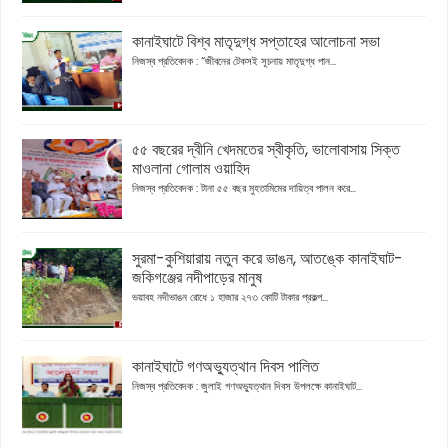
কানাইঘাটে বিশ্ব মাতৃদুগ্ধ সপ্তাহের আলোচনা সভা
নিজস্ব প্রতিবেদক : “জীবনের টেকসই সূচনায় মাতৃদুগ্ধ পান...
৫৫ বছরের দ্বীনি খেদমতের স্বীকৃতি, ভালোবাসায় সিক্ত
মাওলানা গোলাম ওয়াহিদ
নিজস্ব প্রতিবেদক : টানা ৫৫ বছর মুহতামিমের দায়িত্ব পালন করে...
সুরমা-কুশিয়ারায় নতুন করে ভাঙন, আতঙ্কে কানাইঘাট-
জকিগঞ্জের নদীপাড়ের মানুষ
ভয়াবহ নদীভাঙন রোধে ১ হাজার ২৭৩ কোটি টাকার প্রকল্প...
কানাইঘাটে গণঅভ্যুত্থান দিবস পালিত
নিজস্ব প্রতিবেদক : জুলাই গণঅভ্যুত্থান দিবস উপলক্ষে কানাইঘাট...