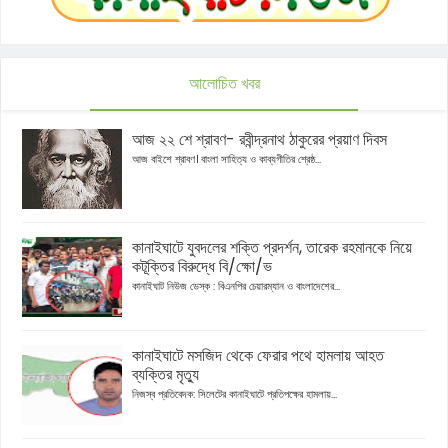
আলোচিত খবর
আজ ২২ শে শ্রাবণ- রবীন্দ্রনাথ ঠাকুরের প্রয়াণ দিবস
আজ বাইশে শ্রাবণ। বাংলা সাহিত্য ও কাব্যগীতির শ্রেষ্ঠ...
কানাইঘাটে যুবদলের শক্তি প্রদর্শন, তারেক রহমানকে নিয়ে
কটূক্তির বিরুদ্ধে বি/ক্ষো/ভ
কানাইঘাট নিউজ ডেস্ক : বিএনপির চেয়ারম্যান ও বাংলাদেশের...
কানাইঘাটে মসজিদ থেকে ফেরার পথে হামলায় আহত
ব্যক্তির মৃত্যু
নিজস্ব প্রতিবেদক: সিলেটের কানাইঘাটে প্রতিপক্ষের হামলায়...