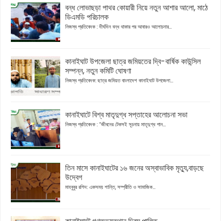
বন্ধ লোভাছড়া পাথর কোয়ারী নিয়ে নতুন আশার আলো, মাঠে
ডিএমডি পরিচালক
নিজস্ব প্রতিবেদক : দীর্ঘদিন বন্ধ থাকার পর আবারও আলোচনার...
কানাইঘাট উপজেলা ছাত্র জমিয়তের দ্বি-বার্ষিক কাউন্সিল
সম্পন্ন, নতুন কমিটি ঘোষণা
নিজস্ব প্রতিবেদক: ছাত্র জমিয়ত বাংলাদেশ কানাইঘাট উপজেলা...
কানাইঘাটে বিশ্ব মাতৃদুগ্ধ সপ্তাহের আলোচনা সভা
নিজস্ব প্রতিবেদক : “জীবনের টেকসই সূচনায় মাতৃদুগ্ধ পান...
তিন মাসে কানাইঘাটের ১৬ জনের অস্বাভাবিক মৃত্যু,বাড়ছে
উদ্বেগ
মাহবুবুর রশিদ: একসময় শান্তি, সম্প্রীতি ও সামাজিক...