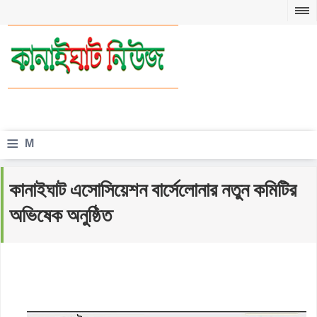
≡
M
e
কানাইঘাট এসোসিয়েশন বার্সেলোনার নতুন কমিটির
n
অভিষেক অনুষ্ঠিত
u