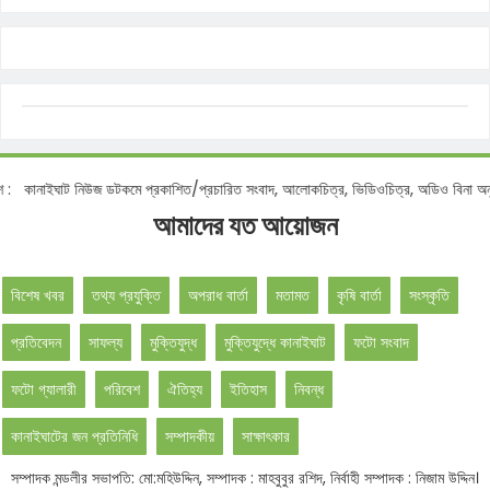
াইঘাট নিউজ ডটকমে প্রকাশিত/প্রচারিত সংবাদ, আলোকচিত্র, ভিডিওচিত্র, অডিও বিনা অনুমতিতে
আমাদের যত আয়োজন
বিশেষ খবর
তথ্য প্রযুক্তি
অপরাধ বার্তা
মতামত
কৃষি বার্তা
সংস্কৃতি
প্রতিবেদন
সাফল্য
মুক্তিযুদ্ধ
মুক্তিযুদ্ধে কানাইঘাট
ফটো সংবাদ
ফটো গ্যালারী
পরিবেশ
ঐতিহ্য
ইতিহাস
নিবন্ধ
কানাইঘাটের জন প্রতিনিধি
সম্পাদকীয়
সাক্ষাৎকার
সম্পাদক মন্ডলীর সভাপতি: মো:মহিউদ্দিন, সম্পাদক : মাহবুবুর রশিদ, নির্বাহী সম্পাদক : নিজাম উদ্দিন।