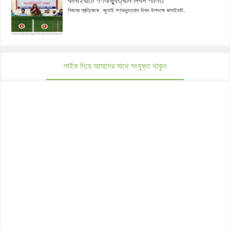
কানাইঘাটে গণঅভ্যুত্থান দিবস পালিত
নিজস্ব প্রতিবেদক : জুলাই গণঅভ্যুত্থান দিবস উপলক্ষে কানাইঘাট...
লাইক দিয়ে আমাদের সাথে সংযুক্ত থাকুন