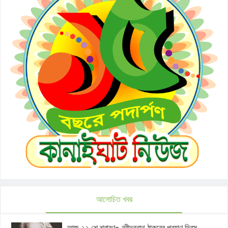
আলোচিত খবর
আজ ২২ শে শ্রাবণ- রবীন্দ্রনাথ ঠাকুরের প্রয়াণ দিবস