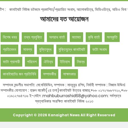
িশ :
কানাইঘাট নিউজ ডটকমে প্রকাশিত/প্রচারিত সংবাদ, আলোকচিত্র, ভিডিওচিত্র, অডিও বিনা অ
আমাদের যত আয়োজন
বিশেষ খবর
তথ্য প্রযুক্তি
অপরাধ বার্তা
মতামত
কৃষি বার্তা
সংস্কৃতি
প্রতিবেদন
সাফল্য
মুক্তিযুদ্ধ
মুক্তিযুদ্ধে কানাইঘাট
ফটো সংবাদ
ফটো গ্যালারী
পরিবেশ
ঐতিহ্য
ইতিহাস
নিবন্ধ
কানাইঘাটের জন প্রতিনিধি
সম্পাদকীয়
সাক্ষাৎকার
সম্পাদক মন্ডলীর সভাপতি: মো:মহিউদ্দিন, সম্পাদক : মাহবুবুর রশিদ, নির্বাহী সম্পাদক : নিজাম উদ্দিন।
সম্পাদকীয় যোগাযোগ : হারুন মার্কেট(২য় তলা)কানাইঘাট উত্তর বাজার;+৮৮ ০১৭২৭৬৬৭৭২০,+৮৮
০১৯১২৭৬৪৭১৬ ই-মেইল :mahbuburrashid68@yahoo.com: সর্বস্বত্ব
স্বত্বাধিকার সংরক্ষিত কানাইঘাট নিউজ ২০১৩
Copyright ©
2026
Kanaighat News
All Right Reserved