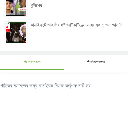
পুলিশের
কানাইঘাটে জাহাঙ্গীর হ*ত্যা*কা*ণ্ডে ভায়রাসহ ৬ জন আসামি
ব্লগার মন্তব্য
ফেইসবুক মন্তব্য
পাঠকের মতামতের জন্য কানাইঘাট নিউজ কর্তৃপক্ষ দায়ী নয়