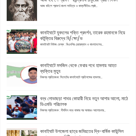
আজ বাইশে শ্রাবণ। বাংলা সাহিত্য ও কাব্যগীতির শ্রেষ্ঠ...
কানাইঘাটে যুবদলের শক্তি প্রদর্শন, তারেক রহমানকে নিয়ে
কটূক্তির বিরুদ্ধে বি/ক্ষো/ভ
কানাইঘাট নিউজ ডেস্ক : বিএনপির চেয়ারম্যান ও বাংলাদেশের...
কানাইঘাটে মসজিদ থেকে ফেরার পথে হামলায় আহত
ব্যক্তির মৃত্যু
নিজস্ব প্রতিবেদক: সিলেটের কানাইঘাটে প্রতিপক্ষের হামলায়...
বন্ধ লোভাছড়া পাথর কোয়ারী নিয়ে নতুন আশার আলো, মাঠে
ডিএমডি পরিচালক
নিজস্ব প্রতিবেদক : দীর্ঘদিন বন্ধ থাকার পর আবারও আলোচনার...
কানাইঘাট উপজেলা ছাত্র জমিয়তের দ্বি-বার্ষিক কাউন্সিল