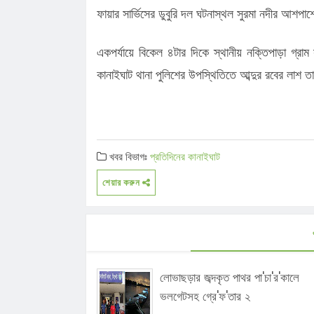
ফায়ার সার্ভিসের ডুবুরি দল ঘটনাস্থল সুরমা নদীর আশপাশ
একপর্যায়ে বিকেল ৪টার দিকে স্থানীয় নক্তিপাড়া গ্রা
কানাইঘাট থানা পুলিশের উপস্থিতিতে আব্দুর রবের লাশ 
খবর বিভাগঃ
প্রতিদিনের কানাইঘাট
শেয়ার করুন
লোভাছড়ার জব্দকৃত পাথর পা'চা'র'কালে
ভলগেটসহ গ্রে'ফ'তার ২