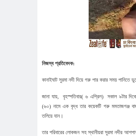
পাটোয়ারীরা, জানালেন কৃতজ্ঞতা
কানাইঘাটে শান্তিপূর্ণভাবে সম্পন্ন এনসিপ
কানাইঘাটে এনসিপির মঞ্চ প্রস্তুত, ক'ড়া
নি'রা'প'ত্তা'য় পদযাত্রা আজ
কানাইঘাটের নতুন ইউএনও’র যোগদান, দায়ি
চাইলেন সবার সহযোগিতা
লোভাছড়ার জব্দকৃত পাথর পা'চা'র'কালে ভ
গ্রে'ফ'তার ২
রাত পোহালেই কানাইঘাটে এনসিপির পদযাত
কেন্দ্রীয় নেতারা
ধনমাইরমাটি সরকারি প্রাথমিক বিদ্যালয়ের
নিজস্ব প্রতিবেদক:
সভাপতি ফের হাফিজ আহমদ সুজন
কানাইঘাটে ইসলামী ব্যাংকের রেমিট্যান্স গ্র
কানাইঘাট সুরমা নদী দিয়ে গরু পার করার সময় পানিতে ডু
বৈধপথে অর্থ পাঠানোর আহ্বান
জানা যায়, বৃহস্পতিবার( ৬ এপ্রিল) সকাল ৯টার দিকে দি
(৬০) নামে এক বৃদ্ধ তার কয়েকটি গরু মমতাজগঞ্জ বা
তলিয়ে যান।
তার পরিবারের লোকজন সহ স্থানীয়রা সুরমা নদীর আশপাশ 