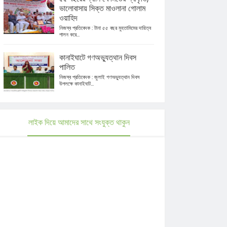
ভালোবাসায় সিক্ত মাওলানা গোলাম
ওয়াহিদ
নিজস্ব প্রতিবেদক : টানা ৫৫ বছর মুহতামিমের দায়িত্ব
পালন করে...
কানাইঘাটে গণঅভ্যুত্থান দিবস
পালিত
নিজস্ব প্রতিবেদক : জুলাই গণঅভ্যুত্থান দিবস
উপলক্ষে কানাইঘাট...
লাইক দিয়ে আমাদের সাথে সংযুক্ত থাকুন