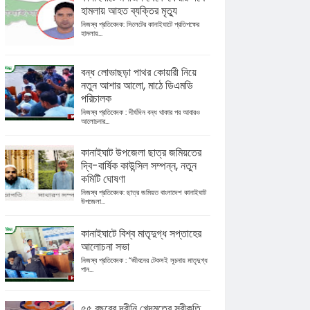
হামলায় আহত ব্যক্তির মৃত্যু
নিজস্ব প্রতিবেদক: সিলেটের কানাইঘাটে প্রতিপক্ষের
হামলায়...
বন্ধ লোভাছড়া পাথর কোয়ারী নিয়ে
নতুন আশার আলো, মাঠে ডিএমডি
পরিচালক
নিজস্ব প্রতিবেদক : দীর্ঘদিন বন্ধ থাকার পর আবারও
আলোচনার...
কানাইঘাট উপজেলা ছাত্র জমিয়তের
দ্বি-বার্ষিক কাউন্সিল সম্পন্ন, নতুন
কমিটি ঘোষণা
নিজস্ব প্রতিবেদক: ছাত্র জমিয়ত বাংলাদেশ কানাইঘাট
উপজেলা...
কানাইঘাটে বিশ্ব মাতৃদুগ্ধ সপ্তাহের
আলোচনা সভা
নিজস্ব প্রতিবেদক : “জীবনের টেকসই সূচনায় মাতৃদুগ্ধ
পান...
৫৫ বছরের দ্বীনি খেদমতের স্বীকৃতি,