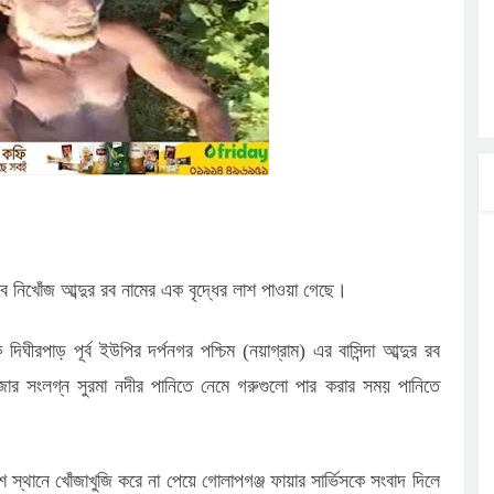
ির পথসভা
ত্ব পালনে
লগেটসহ
্রা, আসছেন
 এসএমসি
াহক সমাবেশ,
বে নিখোঁজ আব্দুর রব নামের এক বৃদ্ধের লাশ পাওয়া গেছে।
ঘীরপাড় পূর্ব ইউপির দর্পনগর পশ্চিম (নয়াগ্রাম) এর বাসিন্দা আব্দুর রব
জার সংলগ্ন সুরমা নদীর পানিতে নেমে গরুগুলো পার করার সময় পানিতে
স্থানে খোঁজাখুজি করে না পেয়ে গোলাপগঞ্জ ফায়ার সার্ভিসকে সংবাদ দিলে