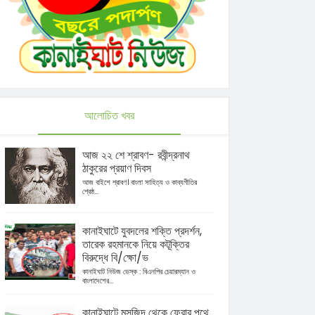
আলোচিত খবর
আজ ২২ শে শ্রাবণ- রবীন্দ্রনাথ
ঠাকুরের প্রয়াণ দিবস
আজ বাইশে শ্রাবণ। বাংলা সাহিত্য ও কাব্যগীতির
শ্রেষ্ঠ...
কানাইঘাটে যুবদলের শক্তি প্রদর্শন,
তারেক রহমানকে নিয়ে কটূক্তির
বিরুদ্ধে বি/ক্ষো/ভ
কানাইঘাট নিউজ ডেস্ক : বিএনপির চেয়ারম্যান ও
বাংলাদেশের...
কানাইঘাটে মসজিদ থেকে ফেরার পথে