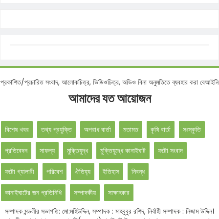
কমে প্রকাশিত/প্রচারিত সংবাদ, আলোকচিত্র, ভিডিওচিত্র, অডিও বিনা অনুমতিতে ব্যবহার করা 
আমাদের যত আয়োজন
বিশেষ খবর
তথ্য প্রযুক্তি
অপরাধ বার্তা
মতামত
কৃষি বার্তা
সংস্কৃতি
প্রতিবেদন
সাফল্য
মুক্তিযুদ্ধ
মুক্তিযুদ্ধে কানাইঘাট
ফটো সংবাদ
ফটো গ্যালারী
পরিবেশ
ঐতিহ্য
ইতিহাস
নিবন্ধ
কানাইঘাটের জন প্রতিনিধি
সম্পাদকীয়
সাক্ষাৎকার
সম্পাদক মন্ডলীর সভাপতি: মো:মহিউদ্দিন, সম্পাদক : মাহবুবুর রশিদ, নির্বাহী সম্পাদক : নিজাম উদ্দিন।