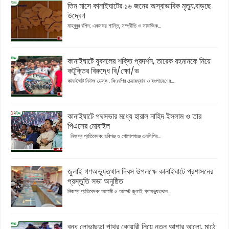
তিন মাসে কানাইঘাটের ১৬ জনের অস্বাভাবিক মৃত্যু,বাড়ছে
উদ্বেগ
মাহবুবুর রশিদ: একসময় শান্তি, সম্প্রীতি ও সামাজিক...
কানাইঘাটে যুবদলের শক্তি প্রদর্শন, তারেক রহমানকে নিয়ে
কটূক্তির বিরুদ্ধে বি/ক্ষো/ভ
কানাইঘাট নিউজ ডেস্ক : বিএনপির চেয়ারম্যান ও বাংলাদেশের...
কানাইঘাটে পথসভার মধ্যে হারাল নাহিদ ইসলাম ও তার
পিএসের মোবাইল
নিজস্ব প্রতিবেদক: হবিগঞ্জ ও গোলাপগঞ্জে এনসিপির...
জুলাই গণঅভ্যুত্থান দিবস উপলক্ষে কানাইঘাটে প্রশাসনের
প্রস্তুতি সভা অনুষ্ঠিত
নিজস্ব প্রতিবেদক: আগামী ৫ আগস্ট জুলাই গণঅভ্যুত্থান...
বন্ধ লোভাছড়া পাথর কোয়ারী নিয়ে নতুন আশার আলো, মাঠে