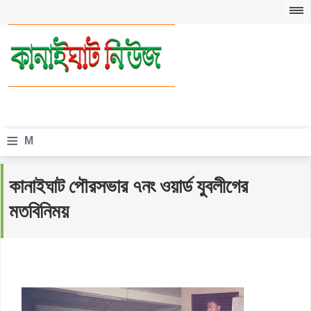
≡
M
e
কানাইঘাট পৌরসভার ৭নং ওয়ার্ড যুবলীগের
n
মতবিনিময়
u