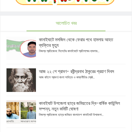
আলোচিত খবর
কানাইঘাটে মসজিদ থেকে ফেরার পথে হামলায় আহত
ব্যক্তির মৃত্যু
নিজস্ব প্রতিবেদক: সিলেটের কানাইঘাটে প্রতিপক্ষের হামলায়...
আজ ২২ শে শ্রাবণ- রবীন্দ্রনাথ ঠাকুরের প্রয়াণ দিবস
আজ বাইশে শ্রাবণ। বাংলা সাহিত্য ও কাব্যগীতির শ্রেষ্ঠ...
কানাইঘাট উপজেলা ছাত্র জমিয়তের দ্বি-বার্ষিক কাউন্সিল
সম্পন্ন, নতুন কমিটি ঘোষণা
নিজস্ব প্রতিবেদক: ছাত্র জমিয়ত বাংলাদেশ কানাইঘাট উপজেলা...