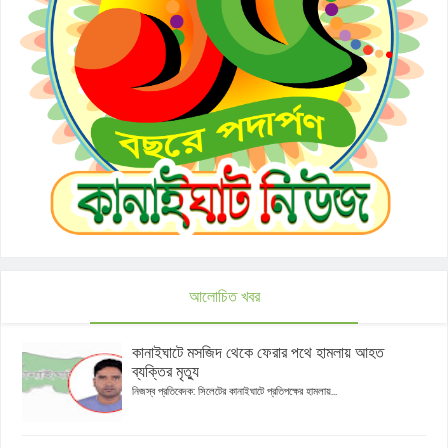
আলোচিত খবর
কানাইঘাটে মসজিদ থেকে ফেরার পথে হামলায় আহত
ব্যক্তির মৃত্যু
নিজস্ব প্রতিবেদক: সিলেটের কানাইঘাটে প্রতিপক্ষের হামলায়...