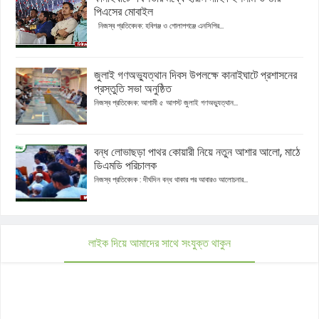
পিএসের মোবাইল
নিজস্ব প্রতিবেদক: হবিগঞ্জ ও গোলাপগঞ্জে এনসিপির...
জুলাই গণঅভ্যুত্থান দিবস উপলক্ষে কানাইঘাটে প্রশাসনের
প্রস্তুতি সভা অনুষ্ঠিত
নিজস্ব প্রতিবেদক: আগামী ৫ আগস্ট জুলাই গণঅভ্যুত্থান...
বন্ধ লোভাছড়া পাথর কোয়ারী নিয়ে নতুন আশার আলো, মাঠে
ডিএমডি পরিচালক
নিজস্ব প্রতিবেদক : দীর্ঘদিন বন্ধ থাকার পর আবারও আলোচনার...
লাইক দিয়ে আমাদের সাথে সংযুক্ত থাকুন