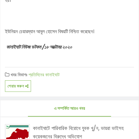
হয়।
ইউনিয়ন চেয়ারম্যান আবুল হোসেন বিষয়টি নিশ্চিত করেছেন।
কানাইঘাট নিউজ ডটকম /১৮ অক্টোবর ২০২০
খবর বিভাগঃ
প্রতিদিনের কানাইঘাট
শেয়ার করুন
এ সম্পর্কিত আরও খবর
কানাইঘাটে পারিবারিক বিরোধে যুবক খু/ন, ভায়রা ভাইসহ
কয়েকজনের বিরুদ্ধে অভিযোগ