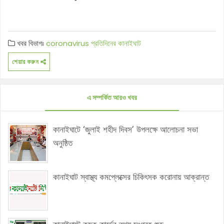
খবর বিভাগঃ
coronavirus
প্রতিদিনের কানাইঘাট
শেয়ার করুন
এ সম্পর্কিত আরও খবর
কানাইঘাটে ‘জুলাই শহীদ দিবস’ উপলক্ষে আলোচনা সভা
অনুষ্ঠিত
কানাইঘাট স্বাস্থ্য কমপ্লেক্সের চিকিৎসক করোনায় আক্রান্ত