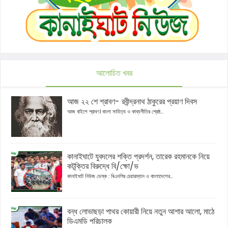
আলোচিত খবর
আজ ২২ শে শ্রাবণ- রবীন্দ্রনাথ ঠাকুরের প্রয়াণ দিবস
আজ বাইশে শ্রাবণ। বাংলা সাহিত্য ও কাব্যগীতির শ্রেষ্ঠ...
কানাইঘাটে যুবদলের শক্তি প্রদর্শন, তারেক রহমানকে নিয়ে
কটূক্তির বিরুদ্ধে বি/ক্ষো/ভ
কানাইঘাট নিউজ ডেস্ক : বিএনপির চেয়ারম্যান ও বাংলাদেশের...
বন্ধ লোভাছড়া পাথর কোয়ারী নিয়ে নতুন আশার আলো, মাঠে
ডিএমডি পরিচালক