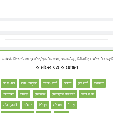
টিশ :
কানাইঘাট নিউজ ডটকমে প্রকাশিত/প্রচারিত সংবাদ, আলোকচিত্র, ভিডিওচিত্র, অডিও বিনা 
আমাদের যত আয়োজন
বিশেষ খবর
তথ্য প্রযুক্তি
অপরাধ বার্তা
মতামত
কৃষি বার্তা
সংস্কৃতি
প্রতিবেদন
সাফল্য
মুক্তিযুদ্ধ
মুক্তিযুদ্ধে কানাইঘাট
ফটো সংবাদ
ফটো গ্যালারী
পরিবেশ
ঐতিহ্য
ইতিহাস
নিবন্ধ