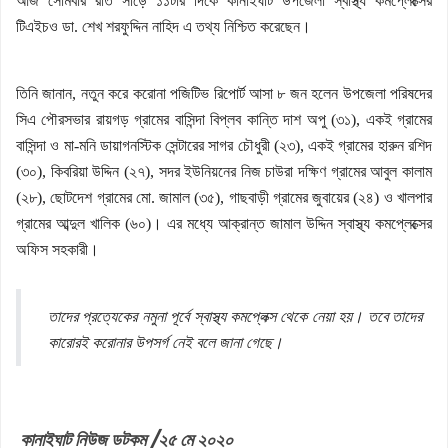
আজ সোমবার রাত সাড়ে ১১টার দিকে কানাইঘাট উপজেলা স্বাস্থ্য কমপ্লেক্সের
টিএইচও ডা. শেখ শরফুদ্দিন নাহিদ এ তথ্য নিশ্চিত করেছেন।
তিনি জানান, নতুন করে করোনা পজিটিভ রিপোর্ট আসা ৮ জন হলেন উপজেলা পরিষদের
সিএ পৌরসভার রায়গড় গ্রামের বাসিন্দা বিপ্লব কান্তি দাশ অপু (৩১), একই গ্রামের
বাসিন্দা ও মা-মনি ডায়াগনস্টিক সেন্টারের সাগর চৌধুরী (২৩), একই গ্রামের হারুন রশিদ
(৩০), কিবরিয়া উদ্দিন (২৭), সদর ইউনিয়নের নিজ চাউরা দক্ষিণ গ্রামের আবুল কালাম
(২৮), ছোটদেশ গ্রামের মো. জামাল (৩৫), গাছবাড়ী গ্রামের জুবায়ের (২৪) ও খালপার
গ্রামের আব্দুল খালিক (৬০)। এর মধ্যে
আক্রান্ত জামাল উদ্দিন স্বাস্থ্য কমপ্লেক্সের
অফিস সহকারী।
তাদের প্রত্যেকের নমুনা পূর্বে স্বাস্থ্য কমপ্লেক্স থেকে নেয়া হয়। তবে তাদের
কারোরই করোনার উপসর্গ নেই বলে জানা গেছে।
কানাইঘাট নিউজ ডটকম /২৫ মে ২০২০